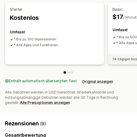
Bildmaterial und Berichte
Starter
Basic
$17
Kostenlos
Analyse-Dashboard
Benachrichtigungen
/ Monat
Umfasst
Umfasst
* Bis zu 50
* Bis zu 100 Impressionen
* Alle Apps 
* Alle Apps und Funktionen
14-tägiger ko
Enthält automatisch übersetzten Text
Original anzeigen
Alle Gebühren werden in USD berechnet. Wiederkehrende und
nutzungsabhängige Gebühren werden alle 30 Tage in Rechnung
gestellt.
Alle Preisoptionen anzeigen
Rezensionen
(9)
Gesamtbewertung