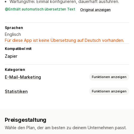
Wartungsfrei. Einmal konfigurieren, dauerhaft ausführen.
Enthält automatisch übersetzten Text
Original anzeigen
Sprachen
Englisch
Für diese App ist keine Übersetzung auf Deutsch vorhanden.
Kompatibel mit
Zapier
Kategorien
E-Mail-Marketing
Funktionen anzeigen
Kampagnentypen
Statistiken
Funktionen anzeigen
E-Mail-Kampagnen
Newsletter
Rabatte
Werbeaktionen
Kundenverhalten
Follow-up-E-Mails
Preissenkungs-E-Mails
Aktivitäts-Tracking
Event-Tracking
Individuelle Kampagnen
Preisgestaltung
Marketing und Vertrieb
Kampagnen verwalten
Wähle den Plan, der am besten zu deinem Unternehmen passt.
Kaufverfolgung
Vorlagen
APIs und Webhooks