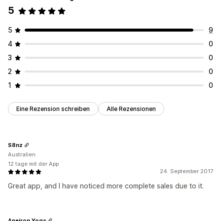
5
5
9
4
0
3
0
2
0
1
0
Eine Rezension schreiben
Alle Rezensionen
S8nz
Australien
12 tage mit der App
24. September 2017
Great app, and I have noticed more complete sales due to it.
Apeiron Yoga