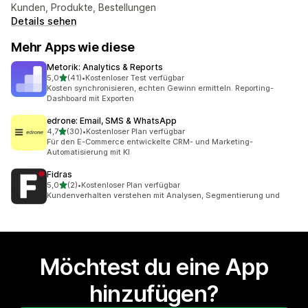
Kunden, Produkte, Bestellungen
Details sehen
Mehr Apps wie diese
Metorik: Analytics & Reports
von 5 Sternen
5,0
(41)
•
Kostenloser Test verfügbar
41 Rezensionen insgesamt
Kosten synchronisieren, echten Gewinn ermitteln. Reporting-
Dashboard mit Exporten
edrone: Email, SMS & WhatsApp
von 5 Sternen
4,7
(30)
•
Kostenloser Plan verfügbar
30 Rezensionen insgesamt
Für den E-Commerce entwickelte CRM- und Marketing-
Automatisierung mit KI
Fidras
von 5 Sternen
5,0
(2)
•
Kostenloser Plan verfügbar
2 Rezensionen insgesamt
Kundenverhalten verstehen mit Analysen, Segmentierung und
Möchtest du eine App
hinzufügen?