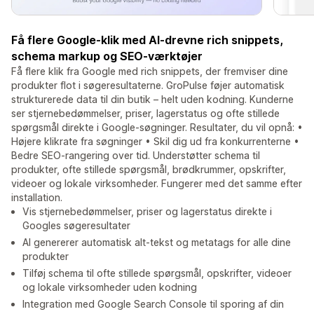
Få flere Google-klik med AI-drevne rich snippets,
schema markup og SEO-værktøjer
Få flere klik fra Google med rich snippets, der fremviser dine
produkter flot i søgeresultaterne. GroPulse føjer automatisk
strukturerede data til din butik – helt uden kodning. Kunderne
ser stjernebedømmelser, priser, lagerstatus og ofte stillede
spørgsmål direkte i Google-søgninger. Resultater, du vil opnå: •
Højere klikrate fra søgninger • Skil dig ud fra konkurrenterne •
Bedre SEO-rangering over tid. Understøtter schema til
produkter, ofte stillede spørgsmål, brødkrummer, opskrifter,
videoer og lokale virksomheder. Fungerer med det samme efter
installation.
Vis stjernebedømmelser, priser og lagerstatus direkte i
Googles søgeresultater
AI genererer automatisk alt-tekst og metatags for alle dine
produkter
Tilføj schema til ofte stillede spørgsmål, opskrifter, videoer
og lokale virksomheder uden kodning
Integration med Google Search Console til sporing af din