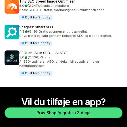
Tiny SEO Speed Image Optimizer
ud af 5 stjerner
5,0
(2.247)
•
Gratis at installere
2247 anmeldelser i alt
Boost SEO & AI-trafik, sidehastighed & minimer billeder!
Built for Shopify
Sherpas: Smart SEO
ud af 5 stjerner
4,9
(849)
•
Gratis abonnement tilgængeligt
849 anmeldelser i alt
Drive trafik og salg gennem forbedret SEO og sidehastighed.
Built for Shopify
SEOLab: All in SEO — AI SEO
ud af 5 stjerner
5,0
(2.306)
•
Gratis
2306 anmeldelser i alt
AI SEO-optimerer, AEO, alt-tekst, billedoptimering og
hastighedsboost
Built for Shopify
Vil du tilføje en app?
Prøv Shopify gratis i 3 dage