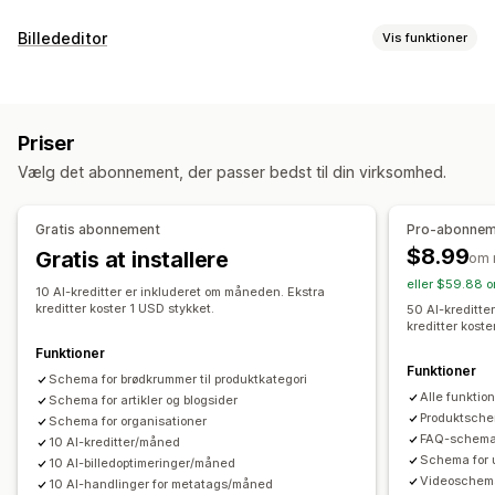
SEO-værktøjer
Billededitor
Vis funktioner
Udvidede kodestykker
JSON-LD
Skemaer
Optimering af billeder
Komprimering af billeder
SEO
Alternativ tekst
Priser
Masseredigering
Vælg det abonnement, der passer bedst til din virksomhed.
Alternativ tekst
Komprimering
Størrelsesændring
Gratis abonnement
Pro-abonnem
$8.99
Gratis at installere
om 
eller $59.88 o
10 AI-kreditter er inkluderet om måneden. Ekstra
kreditter koster 1 USD stykket.
50 AI-kreditte
kreditter koste
Funktioner
Funktioner
Schema for brødkrummer til produktkategori
Alle funktio
Schema for artikler og blogsider
Produktsche
Schema for organisationer
FAQ-schema 
10 AI-kreditter/måned
Schema for u
10 AI-billedoptimeringer/måned
Videoschema
10 AI-handlinger for metatags/måned