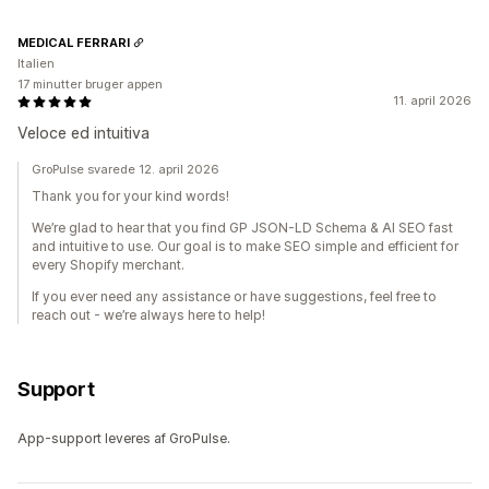
MEDICAL FERRARI
Italien
17 minutter bruger appen
11. april 2026
Veloce ed intuitiva
GroPulse svarede 12. april 2026
Thank you for your kind words!
We’re glad to hear that you find GP JSON-LD Schema & AI SEO fast
and intuitive to use. Our goal is to make SEO simple and efficient for
every Shopify merchant.
If you ever need any assistance or have suggestions, feel free to
reach out - we’re always here to help!
Support
App-support leveres af GroPulse.