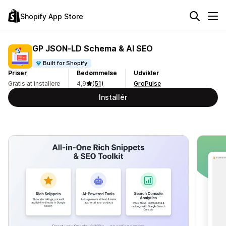
Shopify App Store
GP JSON‑LD Schema & AI SEO
Built for Shopify
Priser
Bedømmelse
Udvikler
Gratis at installere
4,9
(51)
GroPulse
Installér