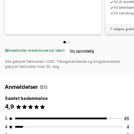
50 AI-kredi
50 billedop
50 handling
7-dages grati
Indeholder maskinoversat tekst
Vis oprindelig
Alle gebyrer faktureres i USD. Tilbagevendende og brugsbaserede
gebyrer faktureres hver 30. dag.
Anmeldelser
(51)
Samlet bedømmelse
4,9
5
46
4
4