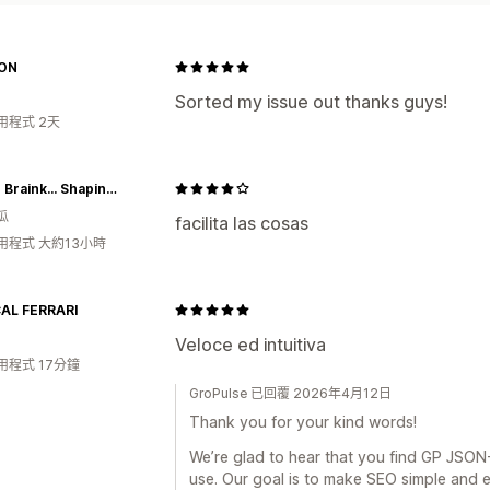
ON
Sorted my issue out thanks guys!
用程式 2天
Coffee Braink... Shaping History
瓜
facilita las cosas
用程式 大約13小時
AL FERRARI
Veloce ed intuitiva
用程式 17分鐘
GroPulse 已回覆 2026年4月12日
Thank you for your kind words!
We’re glad to hear that you find GP JSON-
use. Our goal is to make SEO simple and e