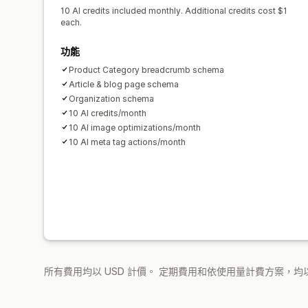
10 AI credits included monthly. Additional credits cost $1
each.
功能
Product Category breadcrumb schema
Article & blog page schema
Organization schema
10 AI credits/month
10 AI image optimizations/month
10 AI meta tag actions/month
所有費用均以 USD 計價。 定期費用和依使用量計費方案，均以