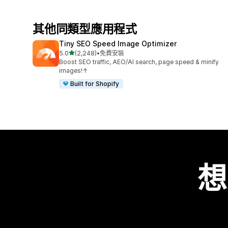
其他同類型應用程式
Tiny SEO Speed Image Optimizer
滿分 5 顆星
5.0
(2,248)
•
免費安裝
共有 2248 則評價
Boost SEO traffic, AEO/AI search, page speed & minify
images!↑
Built for Shopify
想