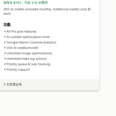
或每年 $165，可省 31% 的費用
300 AI credits included monthly. Additional credits cost $1
each.
功能
All Pro plan features
AI content optimization tools
Google Search Console analytics
300 AI credits/month
Unlimited image optimizations
Unlimited meta tag actions
Priority queue & task tracking
Priority support
7 天免費試用