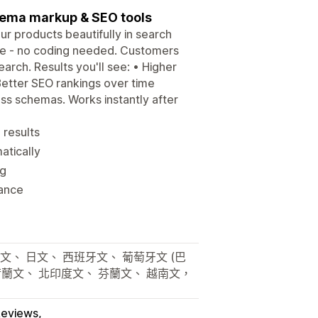
chema markup & SEO tools
r products beautifully in search
ore - no coding needed. Customers
search. Results you'll see: • Higher
Better SEO rankings over time
ss schemas. Works instantly after
 results
atically
ng
mance
文、 日文、 西班牙文、 葡萄牙文 (巴
 荷蘭文、 北印度文、 芬蘭文、 越南文，
Reviews