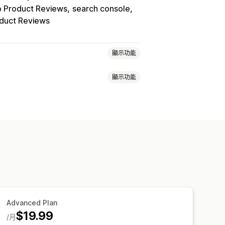
o Product Reviews
search console
duct Reviews
顯示功能
顯示功能
Advanced Plan
$19.99
/月