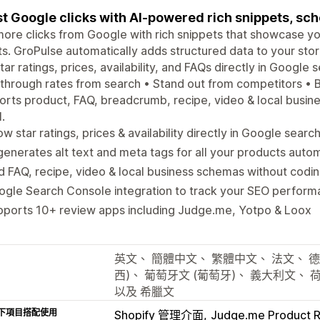
t Google clicks with AI-powered rich snippets, s
ore clicks from Google with rich snippets that showcase you
ts. GroPulse automatically adds structured data to your st
tar ratings, prices, availability, and FAQs directly in Google 
-through rates from search • Stand out from competitors • 
rts product, FAQ, breadcrumb, recipe, video & local busine
l.
w star ratings, prices & availability directly in Google search
generates alt text and meta tags for all your products autom
 FAQ, recipe, video & local business schemas without codi
ogle Search Console integration to track your SEO perfor
pports 10+ review apps including Judge.me, Yotpo & Loox
英文、 簡體中文、 繁體中文、 法文、 德
西)、 葡萄牙文 (葡萄牙)、 義大利文、
以及 希臘文
下項目搭配使用
Shopify 管理介面
Judge.me Product 