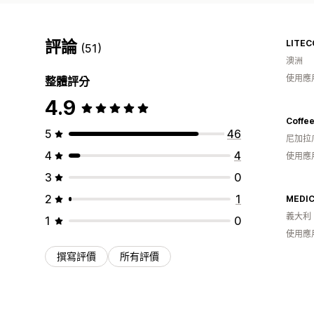
評論
LITEC
(51)
澳洲
使用應
整體評分
4.9
5
46
尼加拉
4
4
使用應
3
0
2
1
MEDIC
義大利
1
0
使用應
撰寫評價
所有評價