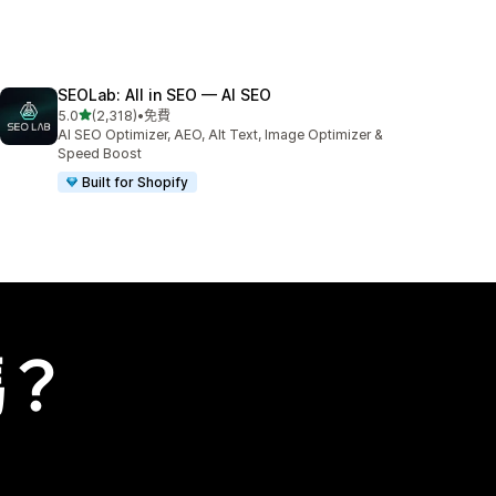
SEOLab: All in SEO — AI SEO
滿分 5 顆星
5.0
(2,318)
•
免費
共有 2318 則評價
AI SEO Optimizer, AEO, Alt Text, Image Optimizer &
Speed Boost
Built for Shopify
嗎？