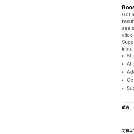
Boos
Get m
resul
see s
click
Suppo
instal
Sho
AI 
Add
Go
Su
語言
可與以