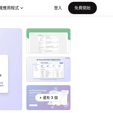
覽應用程式
登入
免費開始
+ 還有 3 個