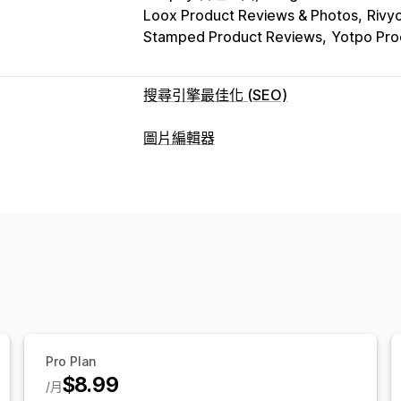
Loox Product Reviews & Photos
Rivy
Stamped Product Reviews
Yotpo Pro
搜尋引擎最佳化 (SEO)
搜尋引擎最佳化 (SEO) 工具
圖片編輯器
豐富程式碼片段
JSON-LD
結構化資料
圖片最佳化
壓縮圖片
SEO
替代文字
大量編輯
替代文字
壓縮
調整大小
Pro Plan
$8.99
/月