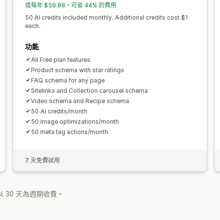
或每年 $59.88，可省 44% 的費用
50 AI credits included monthly. Additional credits cost $1
each.
功能
All Free plan features
Product schema with star ratings
FAQ schema for any page
Sitelinks and Collection carousel schema
Video schema and Recipe schema
50 AI credits/month
50 image optimizations/month
50 meta tag actions/month
7 天免費試用
 30 天為週期收費。