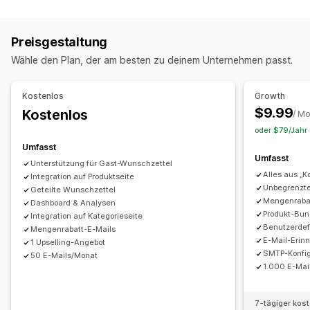
Register im Geschäft
Favoriten
Für später speichern
Gast-Wunschliste
Preisgestaltung
Listenverwaltung
Wähle den Plan, der am besten zu deinem Unternehmen passt.
Teilen per E-Mail
Social Sharing
Freigabelinks
Dashboard
Kostenlos
Growth
Anpassung
$9.99
Kostenlos
/ M
Benutzerdefiniertes Branding
Benutzerdefinierte Layouts
oder $79/Jahr 
Benutzerdefinierte Symbole
Preisbenachrichtigungen
Umfasst
Bestandsbenachrichtigungen
Umfasst
Unterstützung für Gast-Wunschzettel
Alles aus „K
Integration auf Produktseite
Unbegrenzte
Geteilte Wunschzettel
Mengenraba
Dashboard & Analysen
Produkt-Bun
Integration auf Kategorieseite
Benutzerdef
Mengenrabatt-E-Mails
E-Mail-Erin
1 Upselling-Angebot
SMTP-Konfig
50 E-Mails/Monat
1.000 E-Mai
7-tägiger kos