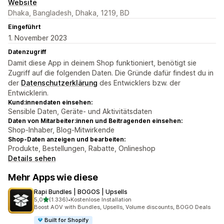
Website
Dhaka, Bangladesh, Dhaka, 1219, BD
Eingeführt
1. November 2023
Datenzugriff
Damit diese App in deinem Shop funktioniert, benötigt sie
Zugriff auf die folgenden Daten. Die Gründe dafür findest du in
der
Datenschutzerklärung
des Entwicklers bzw. der
Entwicklerin.
Kund:innendaten einsehen:
Sensible Daten, Geräte- und Aktivitätsdaten
Daten von Mitarbeiter:innen und Beitragenden einsehen:
Shop-Inhaber, Blog-Mitwirkende
Shop-Daten anzeigen und bearbeiten:
Produkte, Bestellungen, Rabatte, Onlineshop
Details sehen
Mehr Apps wie diese
Rapi Bundles | BOGOS | Upsells
von 5 Sternen
5,0
(1.336)
•
Kostenlose Installation
1336 Rezensionen insgesamt
Boost AOV with Bundles, Upsells, Volume discounts, BOGO Deals
Built for Shopify