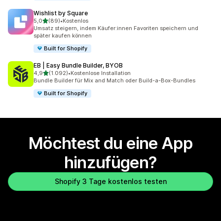
Wishlist by Square
von 5 Sternen
5,0
(89)
•
Kostenlos
89 Rezensionen insgesamt
Umsatz steigern, indem Käufer:innen Favoriten speichern und
später kaufen können
Built for Shopify
EB | Easy Bundle Builder, BYOB
von 5 Sternen
4,9
(1.092)
•
Kostenlose Installation
1092 Rezensionen insgesamt
Bundle Builder für Mix and Match oder Build-a-Box-Bundles
Built for Shopify
Möchtest du eine App
hinzufügen?
Shopify 3 Tage kostenlos testen