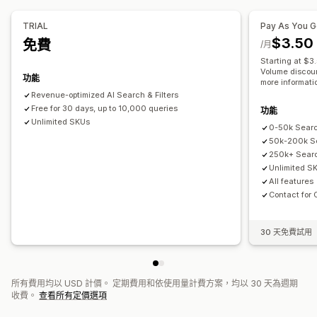
分析
TRIAL
Pay As You 
$3.50
轉換追蹤
免費
篩選條件使用情形
行為深入分析
多組搜尋查詢
/月
Starting at $3
Volume discoun
功能
more informati
Revenue-optimized AI Search & Filters
Free for 30 days, up to 10,000 queries
功能
Unlimited SKUs
0-50k Searc
50k-200k Se
250k+ Sear
Unlimited S
All features
Contact for 
30 天免費試用
所有費用均以 USD 計價。 定期費用和依使用量計費方案，均以 30 天為週期
收費。
查看所有定價選項