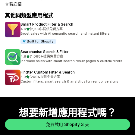
查看詳情
其他同類型應用程式
Smart Product Filter & Search
滿分 5 顆星
4.9
(2,190)
•
提供免費方案
共有 2190 則評價
Boost sales with AI semantic search and instant filters
Built for Shopify
Searchanise Search & Filter
滿分 5 顆星
4.8
(1,068)
•
提供免費方案
共有 1068 則評價
Increase sales with smart search result pages & custom filters
Findter Custom Filter & Search
滿分 5 顆星
5.0
(209)
•
提供免費方案
共有 209 則評價
Custom filters, smart search & analytics for real conversions
想要新增應用程式嗎？
免費試用 Shopify 3 天