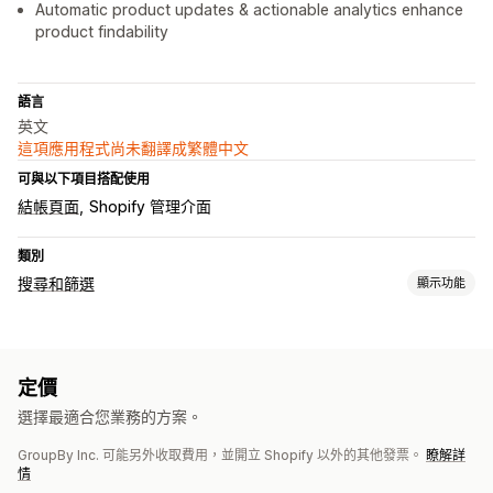
Automatic product updates & actionable analytics enhance
product findability
語言
英文
這項應用程式尚未翻譯成繁體中文
可與以下項目搭配使用
結帳頁面
Shopify 管理介面
類別
搜尋和篩選
顯示功能
搜尋功能
自動完成
立即搜尋
AI 搜尋
錯字容許範圍
同義詞群組
停用詞
定價
加強宣傳商品
多種篩選條件
自訂排名
搜尋列
排除結果
選擇最適合您業務的方案。
顯示畫面自訂內容
GroupBy Inc. 可能另外收取費用，並開立 Shopify 以外的其他發票。
瞭解詳
行動裝置回應式設計
篩選條件顯示方式
自訂篩選條件
情
搜尋結果頁面
排序