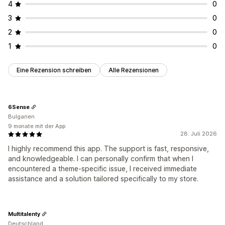
4
0
3
0
2
0
1
0
Eine Rezension schreiben
Alle Rezensionen
6Sense
Bulgarien
9 monate mit der App
28. Juli 2026
I highly recommend this app. The support is fast, responsive,
and knowledgeable. I can personally confirm that when I
encountered a theme-specific issue, I received immediate
assistance and a solution tailored specifically to my store.
Multitalenty
Deutschland