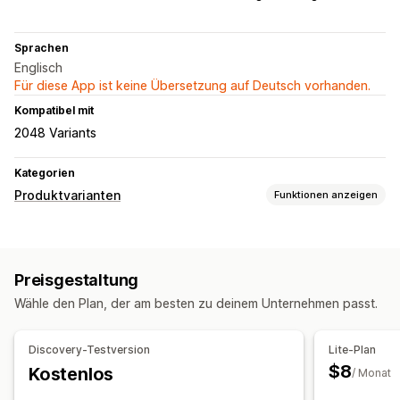
Sprachen
Englisch
Für diese App ist keine Übersetzung auf Deutsch vorhanden.
Kompatibel mit
2048 Variants
Kategorien
Produktvarianten
Funktionen anzeigen
Anpassung
Farbfelder
Benutzerdefinierte CSS
Variantenanzeige
Preisgestaltung
Preisgestaltung
Wähle den Plan, der am besten zu deinem Unternehmen passt.
Variantenaufschläge
Inventar
Discovery-Testversion
Lite-Plan
$8
Kostenlos
Ausverkaufte Artikel ausblenden
/ Monat