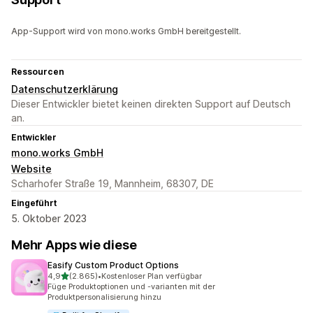
App-Support wird von mono.works GmbH bereitgestellt.
Ressourcen
Datenschutzerklärung
Dieser Entwickler bietet keinen direkten Support auf Deutsch
an.
Entwickler
mono.works GmbH
Website
Scharhofer Straße 19, Mannheim, 68307, DE
Eingeführt
5. Oktober 2023
Mehr Apps wie diese
Easify Custom Product Options
von 5 Sternen
4,9
(2.865)
•
Kostenloser Plan verfügbar
2865 Rezensionen insgesamt
Füge Produktoptionen und -varianten mit der
Produktpersonalisierung hinzu