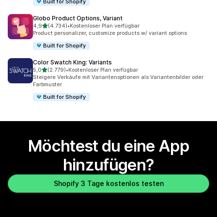
Built for Shopify
Globo Product Options, Variant
von 5 Sternen
4,9
(4.734)
•
Kostenloser Plan verfügbar
4734 Rezensionen insgesamt
Product personalizer, customize products w/ variant options
Built for Shopify
Color Swatch King: Variants
von 5 Sternen
5,0
(2.779)
•
Kostenloser Plan verfügbar
2779 Rezensionen insgesamt
Steigere Verkäufe mit Variantenoptionen als Variantenbilder oder
Farbmuster
Built for Shopify
Möchtest du eine App
hinzufügen?
Shopify 3 Tage kostenlos testen