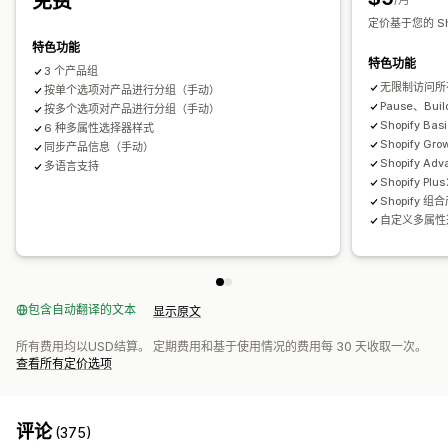
免费
定价基于您的 Sho
特色功能
特色功能
3 个产品组
无限制访问所
按单个选项对产品进行分组（手动）
Pause、Bu
按多个选项对产品进行分组（手动）
Shopify Ba
6 种多属性选择器样式
Shopify Gr
同步产品信息（手动）
Shopify A
多语言支持
Shopify Pl
Shopify 组
自定义多属性
包含自动翻译的文本
显示原文
所有费用均以USD结算。 定期费用和基于使用情况的费用每 30 天收取一次。
查看所有定价选项
评论
(375)