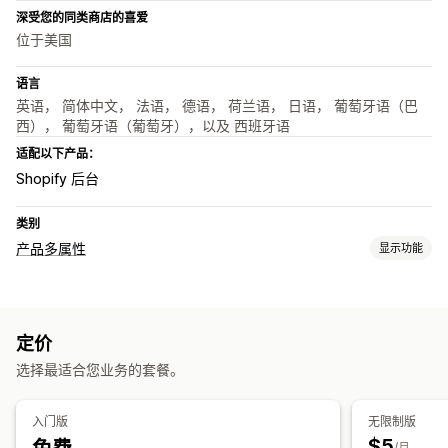
深受您的同类商店的喜爱
位于美国
语言
英语， 简体中文， 法语， 德语， 荷兰语， 日语， 葡萄牙语（巴
西）， 葡萄牙语（葡萄牙），以及 西班牙语
适配以下产品：
Shopify 后台
类别
产品多属性
显示功能
自定义
样本
下拉菜单
自定义 CSS
翻译
导入和导出
多属性显示
定价
选择最适合您业务的套餐。
入门版
无限制版
$5
/月