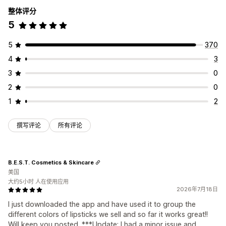
整体评分
5
5
370
4
3
3
0
2
0
1
2
撰写评论
所有评论
B.E.S.T. Cosmetics & Skincare
美国
大约5小时 人在使用应用
2026年7月18日
I just downloaded the app and have used it to group the
different colors of lipsticks we sell and so far it works great!!
Will keep you posted. ***Update: I had a minor issue and