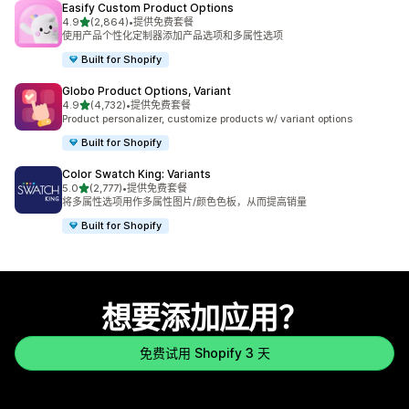
Easify Custom Product Options
星（满分 5 星）
4.9
(2,864)
•
提供免费套餐
总共 2864 条评论
使用产品个性化定制器添加产品选项和多属性选项
Built for Shopify
Globo Product Options, Variant
星（满分 5 星）
4.9
(4,732)
•
提供免费套餐
总共 4732 条评论
Product personalizer, customize products w/ variant options
Built for Shopify
Color Swatch King: Variants
星（满分 5 星）
5.0
(2,777)
•
提供免费套餐
总共 2777 条评论
将多属性选项用作多属性图片/颜色色板，从而提高销量
Built for Shopify
想要添加应用？
免费试用 Shopify 3 天