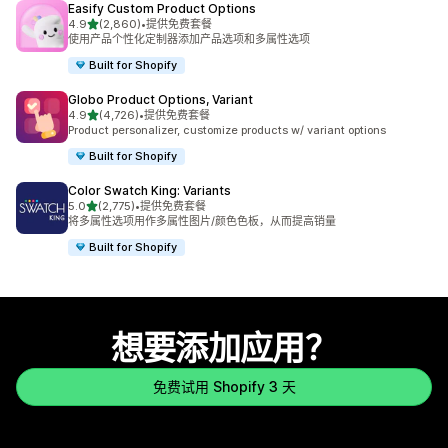
Easify Custom Product Options
星（满分 5 星）
4.9
(2,860)
•
提供免费套餐
总共 2860 条评论
使用产品个性化定制器添加产品选项和多属性选项
Built for Shopify
Globo Product Options, Variant
星（满分 5 星）
4.9
(4,726)
•
提供免费套餐
总共 4726 条评论
Product personalizer, customize products w/ variant options
Built for Shopify
Color Swatch King: Variants
星（满分 5 星）
5.0
(2,775)
•
提供免费套餐
总共 2775 条评论
将多属性选项用作多属性图片/颜色色板，从而提高销量
Built for Shopify
想要添加应用？
免费试用 Shopify 3 天