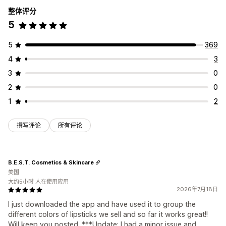
整体评分
5
5
369
4
3
3
0
2
0
1
2
撰写评论
所有评论
B.E.S.T. Cosmetics & Skincare
美国
大约5小时 人在使用应用
2026年7月18日
I just downloaded the app and have used it to group the
different colors of lipsticks we sell and so far it works great!!
Will keep you posted. ***Update: I had a minor issue and