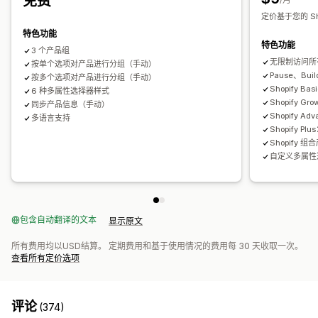
免费
定价基于您的 Sho
特色功能
特色功能
3 个产品组
无限制访问所
按单个选项对产品进行分组（手动）
Pause、Bu
按多个选项对产品进行分组（手动）
Shopify Ba
6 种多属性选择器样式
Shopify Gr
同步产品信息（手动）
Shopify A
多语言支持
Shopify Pl
Shopify 组
自定义多属性
包含自动翻译的文本
显示原文
所有费用均以USD结算。 定期费用和基于使用情况的费用每 30 天收取一次。
查看所有定价选项
评论
(374)