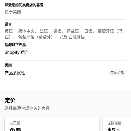
深受您的同类商店的喜爱
位于美国
语言
英语， 简体中文， 法语， 德语， 荷兰语， 日语， 葡萄牙语（巴
西）， 葡萄牙语（葡萄牙），以及 西班牙语
适配以下产品：
Shopify 后台
类别
产品多属性
显示功能
自定义
样本
下拉菜单
自定义 CSS
翻译
导入和导出
多属性显示
定价
选择最适合您业务的套餐。
入门版
无限制版
$5
/月