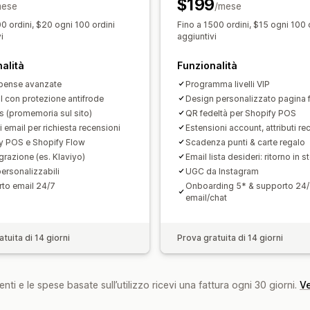
$199
mese
/mese
Personalizzazione
0 ordini, $20 ogni 100 ordini
Fino a 1500 ordini, $15 ogni 100 
Branding personalizzato
Icone perso
i
aggiuntivi
Modelli per email
Avvisi sugli acquisti
alità
Funzionalità
pense avanzate
Programma livelli VIP
al con protezione antifrode
Design personalizzato pagina 
 (promemoria sul sito)
QR fedeltà per Shopify POS
i email per richiesta recensioni
Estensioni account, attributi re
y POS e Shopify Flow
Scadenza punti & carte regalo
grazione (es. Klaviyo)
Email lista desideri: ritorno in s
personalizzabili
UGC da Instagram
to email 24/7
Onboarding 5* & supporto 24
email/chat
tuita di 14 giorni
Prova gratuita di 14 giorni
nti e le spese basate sull’utilizzo ricevi una fattura ogni 30 giorni.
Ve