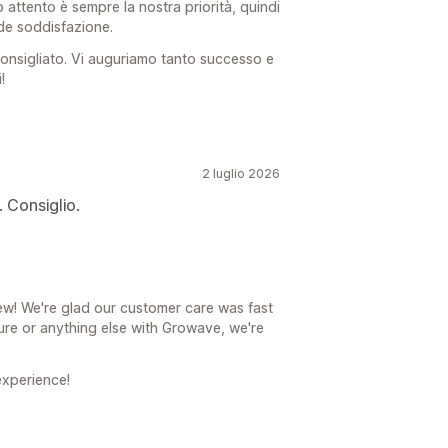
 attento è sempre la nostra priorità, quindi
de soddisfazione.
consigliato. Vi auguriamo tanto successo e
!
2 luglio 2026
 Consiglio.
ew! We're glad our customer care was fast
ature or anything else with Growave, we're
experience!