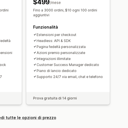
$499
/mese
ordini
Fino a 3000 ordini, $10 ogni 100 ordini
nalizzate
Multilingua
aggiuntivi
Avvisi sui prezzi
Avvisi scorte
Funzionalità
Estensioni per checkout
fedeltà
Headless: API & SDK
Pagina fedeltà personalizzata
censioni
Azioni premio personalizzate
Integrazioni illimitate
tock
Customer Success Manager dedicato
Piano di lancio dedicato
/7
Supporto 24/7 via email, chat e telefono
Prova gratuita di 14 giorni
di tutte le opzioni di prezzo