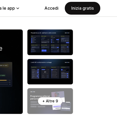
a le app
Accedi
Inizia gratis
+ Altre 9