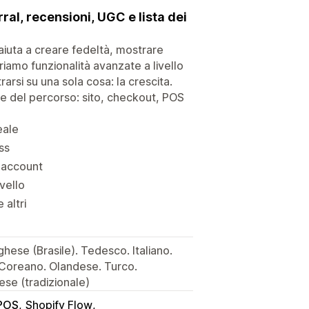
ral, recensioni, UGC e lista dei
 aiuta a creare fedeltà, mostrare
friamo funzionalità avanzate a livello
rsi su una sola cosa: la crescita.
fase del percorso: sito, checkout, POS
eale
ss
e account
vello
 altri
ese (Brasile). Tedesco. Italiano.
 Coreano. Olandese. Turco.
ese (tradizionale)
 POS
Shopify Flow