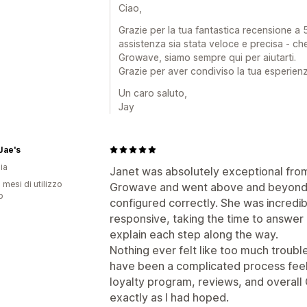
Ciao,
Grazie per la tua fantastica recensione a 5 
assistenza sia stata veloce e precisa - che s
Growave, siamo sempre qui per aiutarti.
Grazie per aver condiviso la tua esperienz
Un caro saluto,
Jay
Jae's
ia
Janet was absolutely exceptional from 
 mesi di utilizzo
Growave and went above and beyond 
p
configured correctly. She was incredi
responsive, taking the time to answer
explain each step along the way.
Nothing ever felt like too much troub
have been a complicated process feel
loyalty program, reviews, and overal
exactly as I had hoped.