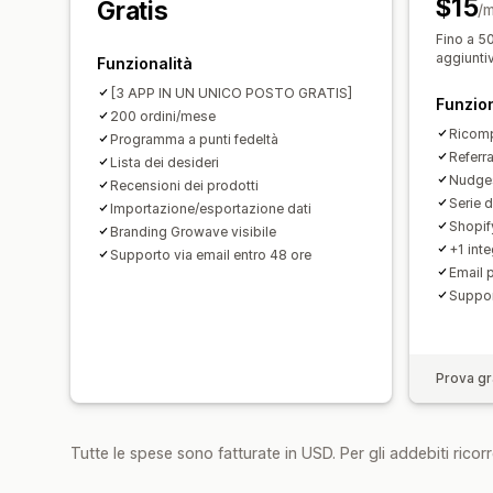
$15
Gratis
/
Fino a 50
aggiuntiv
Funzionalità
[3 APP IN UN UNICO POSTO GRATIS]
Funzion
200 ordini/mese
Ricom
Programma a punti fedeltà
Referr
Lista dei desideri
Nudges
Recensioni dei prodotti
Serie d
Importazione/esportazione dati
Shopif
Branding Growave visibile
+1 inte
Supporto via email entro 48 ore
Email 
Suppor
Prova gra
Tutte le spese sono fatturate in USD. Per gli addebiti ricorre