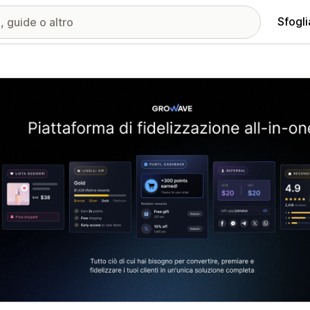
Sfogli
ria immagini in evidenza