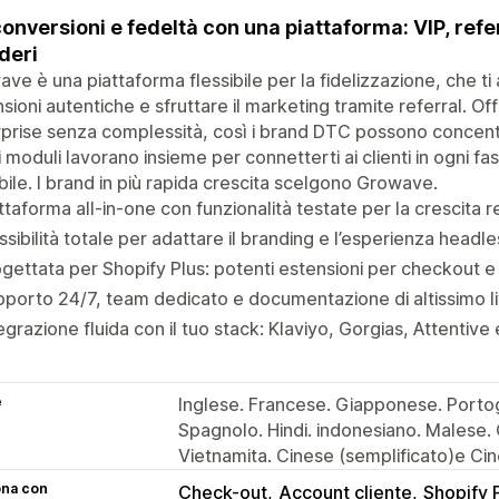
conversioni e fedeltà con una piattaforma: VIP, refer
deri
ve è una piattaforma flessibile per la fidelizzazione, che ti
sioni autentiche e sfruttare il marketing tramite referral. Of
prise senza complessità, così i brand DTC possono concentra
 i moduli lavorano insieme per connetterti ai clienti in ogni 
ile. I brand in più rapida crescita scelgono Growave.
ttaforma all-in-one con funzionalità testate per la crescita r
ssibilità totale per adattare il branding e l’esperienza headle
gettata per Shopify Plus: potenti estensioni per checkout 
porto 24/7, team dedicato e documentazione di altissimo li
egrazione fluida con il tuo stack: Klaviyo, Gorgias, Attentive e
e
Inglese. Francese. Giapponese. Portogh
Spagnolo. Hindi. indonesiano. Malese.
Vietnamita. Cinese (semplificato)e Cin
ona con
Check-out
Account cliente
Shopify