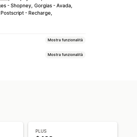
es - Shopney
Gorgias - Avada
Postscript - Recharge
Mostra funzionalità
Mostra funzionalità
VIP
Programmi di affiliazione
edeltà da timbrare o perforare
ta in negozio
Lista online
 personalizzati
Salva per dopo
regalo
Credito in negozio
tti gratuiti
Vantaggi per gli iscritti
ui social
Condividi link
Dashboard
ti
ne
Aggiungi al carrello
PLUS