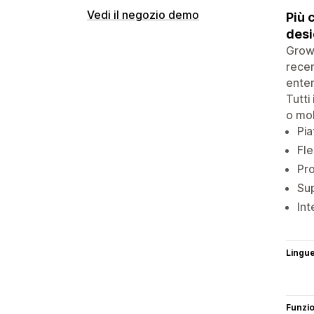
Vedi il negozio demo
Più 
desi
Growa
recen
enter
Tutti
o mob
Pia
Fle
Pro
Sup
Int
Lingu
Funzi