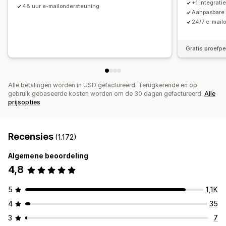
+1 integratie
48 uur e-mailondersteuning
Aanpasbare 
24/7 e-mail
Gratis proefp
Alle betalingen worden in USD gefactureerd. Terugkerende en op
gebruik gebaseerde kosten worden om de 30 dagen gefactureerd.
Alle
prijsopties
Recensies
(1.172)
Algemene beoordeling
4,8
5
1,1K
4
35
3
7