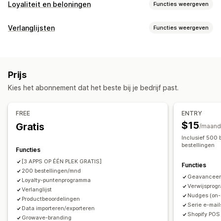
Loyaliteit en beloningen
Functies weergeven
Soorten programma's
Verlanglijsten
Functies weergeven
Beloningsprogramma's
Lidmaatschappen
VIP-niveaus
Lijsttypen
Affiliateprogramma's
Referrals
Verlanglijsten
Aangepast register
Cadeauregister
Register in de winkel
Stempel- of ponskaarten
Cadeaubonprogramma's
Prijs
Online register
Openbare verlanglijst
Favorieten
Programma's op maat
Kies het abonnement dat het beste bij je bedrijf past.
Opslaan voor later
Verlanglijst gasten
Beloningen die je kunt aanbieden
Lijstbeheer
Punten
Kortingen
Coupons
Cadeaus
Cadeaubonnen
FREE
ENTRY
Delen via e-mail
Delen via social media
Links delen
Winkeltegoed
POS-beloningen
Gratis verzending
$15
Gratis
/maand
Dashboard
Meerdere lijsten
Importeren en exporteren
Gratis producten
Lidmaatschapsvoordelen
Badges
Inclusief 500 
Aan winkelwagen toevoegen
Conversie-analytics
bestellingen
Donaties
Beloningen op maat
Functies
[3 APPS OP ÉÉN PLEK GRATIS]
Aanpassing
Functies
200 bestellingen/mnd
Aangepaste branding
Aangepaste pictogrammen
Geavanceer
Loyalty-puntenprogramma
Verwijsprog
Meerdere talen
Verlanglijst
E-mailtemplates
Verkoopmeldingen
Nudges (on-
Productbeoordelingen
Prijsmeldingen
Voorraadmeldingen
Serie e-mai
Data importeren/exporteren
Shopify POS
Growave-branding