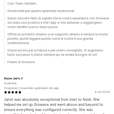
Ciao Team Vandem,
Grazie mille per questa splendida recensione!
Siamo davvero felici di sapere che la vostra esperienza con Growave
sia stata così positiva e che l'app vi stia aiutando a raggiungere i
vostri obiettivi passo dopo passo.
Offrire un prodotto intuitivo e un supporto attento è sempre la nostra
priorità, quindi leggere parole come le vostre è una grande
soddisfazione.
Grazie ancora per la fiducia e per averci consigliato. Vi auguriamo
tanto successo e siamo sempre qui se avrete bisogno di noi!
Il team di Growave
Kacie Jae's
Australië
Ongeveer 2 maanden gebruiken de app
8 juli 2026
Janet was absolutely exceptional from start to finish. She
helped me set up Growave and went above and beyond to
ensure everything was configured correctly. She was