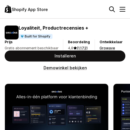
Shopify App Store
Loyaliteit, Productrecensies +
Built for Shopify
Prijs
Beoordeling
Ontwikkelaar
Gratis abonnement beschikbaar
4,8
(1.172)
Growave
Installeren
Demowinkel bekijken