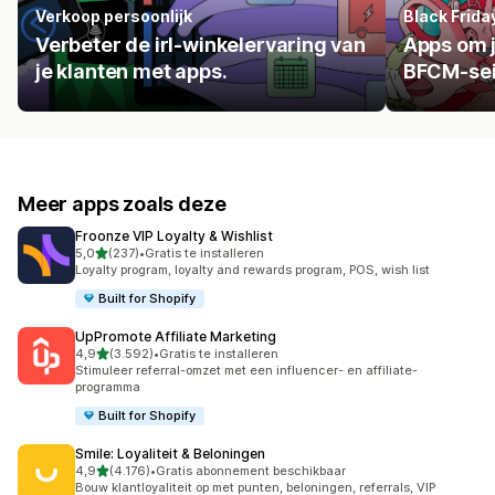
Verkoop persoonlijk
Black Frid
Verbeter de irl-winkelervaring van
Apps om j
je klanten met apps.
BFCM-se
Meer apps zoals deze
Froonze VIP Loyalty & Wishlist
van 5 sterren
5,0
(237)
•
Gratis te installeren
237 recensies in totaal
Loyalty program, loyalty and rewards program, POS, wish list
Built for Shopify
UpPromote Affiliate Marketing
van 5 sterren
4,9
(3.592)
•
Gratis te installeren
3592 recensies in totaal
Stimuleer referral-omzet met een influencer- en affiliate-
programma
Built for Shopify
Smile: Loyaliteit & Beloningen
van 5 sterren
4,9
(4.176)
•
Gratis abonnement beschikbaar
4176 recensies in totaal
Bouw klantloyaliteit op met punten, beloningen, referrals, VIP