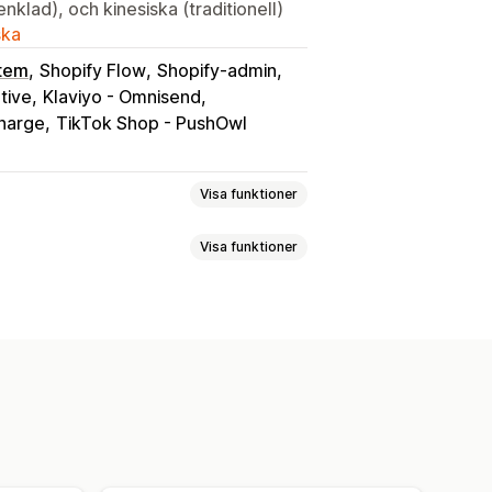
nklad), och kinesiska (traditionell)
ska
stem
Shopify Flow
Shopify-admin
tive
Klaviyo - Omnisend
charge
TikTok Shop - PushOwl
Visa funktioner
Visa funktioner
-program
Affiliateprogram
rt
Presentkortsprogram
Register i butik
Onlineregister
till senare
Gästönskelista
resentkort
Värdecheck
ng
Dela länkar
Instrumentpanel
rodukter
Medlemsförmåner
Märken
 varukorgen
Konverteringsanalys