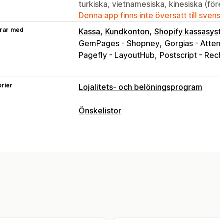
turkiska, vietnamesiska, kinesiska (före
Denna app finns inte översatt till sven
rar med
Kassa
Kundkonton
Shopify kassasy
GemPages - Shopney
Gorgias - Atten
Pagefly - LayoutHub
Postscript - Re
rier
Lojalitets- och belöningsprogram
Programtyper
Önskelistor
Belöningsprogram
Medlemskap
VIP
Listtyper
Hänvisningar
Önskelistor
Stämpelko
Anpassad registrering
Presentlistor
Anpassade program
Offentlig önskelista
Favoriter
Spara 
Belöningar som du kan erbjuda
Listhantering
Poäng
Rabatter
Kuponger
Gåvor
P
Delning av e-postadress
Social delni
Belöningar i kassan
Fri frakt
Gratisp
Flera listor
Import och export
Lägg i
Donationer
Anpassade belöningar