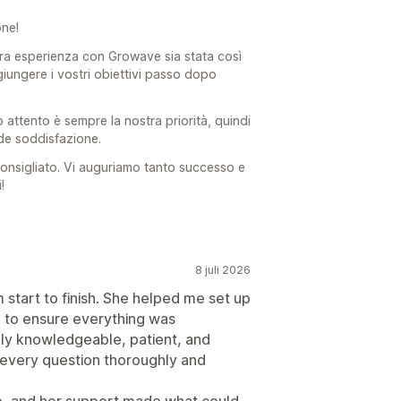
one!
tra esperienza con Growave sia stata così
giungere i vostri obiettivi passo dopo
 attento è sempre la nostra priorità, quindi
de soddisfazione.
consigliato. Vi auguriamo tanto successo e
!
8 juli 2026
start to finish. She helped me set up
to ensure everything was
bly knowledgeable, patient, and
 every question thoroughly and
le, and her support made what could