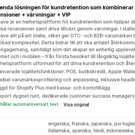
enda lösningen för kundretention som kombinerar lo
nsioner + värvningar + VIP
ve är en helhetsplattform för kundretention som hjälper dig
isa recensioner samt driva tillväxt genom värvningar. I ställe
ve allt på ett ställe, vilket ger DTC- och B2B-varumärken ti
ökad komplexitet. Detta bidrar till att öka antalet återkom
ngagemang, samtidigt som det skapar en enhetlig upplevels
met och i mobilen – från första besöket till långsiktig lojalite
hetsplattform utformad för att driva kundretention och å
ncerade lojalitetsfunktioner: POS, butikskredit, Apple Wall
xibel varumärkesprofilering och anpassning, inklusive head
gd för Shopify Plus med kassa- och kontotillägg
pport dygnet runt, dedikerade customer success manager
ehåller automatöversatt text
Visa original
engelska, franska, japanska, portugisis
italienska, spanska, hindi, indonesisk