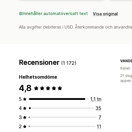
Innehåller automatöversatt text
Visa original
Alla avgifter debiteras i USD. Återkommande och användni
Recensioner
VAND
(1 172)
Italien
21 dag
Helhetsomdöme
appen
4,8
5
1,1 tn
4
35
3
7
2
11