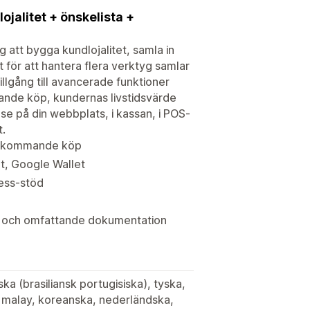
jalitet + önskelista +
 att bygga kundlojalitet, samla in
t för att hantera flera verktyg samlar
llgång till avancerade funktioner
mande köp, kundernas livstidsvärde
e på din webbplats, i kassan, i POS-
t.
terkommande köp
et, Google Wallet
less-stöd
s och omfattande dokumentation
ka (brasiliansk portugisiska), tyska,
a, malay, koreanska, nederländska,