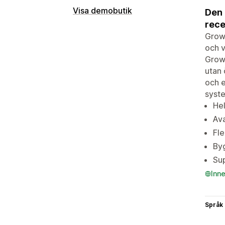
Visa demobutik
Den 
rece
Growa
och v
Growa
utan 
och e
syste
Hel
Ava
Fle
Byg
Su
Inn
Språk