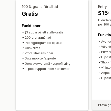
100 % gratis för alltid
Entry
$15
Gratis
/
Inkluder
per 100 y
Funktioner
[3 appar på ett ställe gratis]
Funkti
200 ordrar/månad
Avance
Poängprogram för lojalitet
Värvni
Önskelista
Puffar
Produktrecensioner
E-post
Dataimporter/exporter
Shopif
Growave-varumärkesprofilering
+1 inte
E-postsupport inom 48 timmar
Anpas
E-post
Prova gr