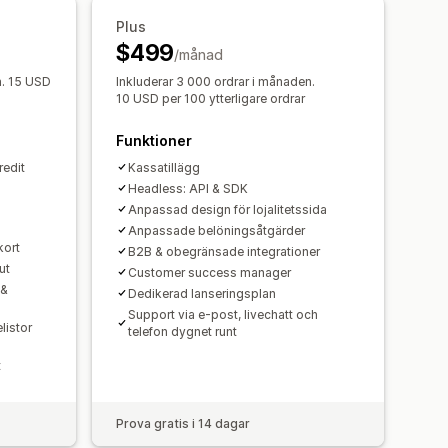
Plus
er
Flera språk
E-postmallar
$499
/månad
aviseringar
n. 15 USD
Inkluderar 3 000 ordrar i månaden.
10 USD per 100 ytterligare ordrar
Funktioner
redit
Kassatillägg
Headless: API & SDK
Anpassad design för lojalitetssida
Anpassade belöningsåtgärder
kort
B2B & obegränsade integrationer
ut
Customer success manager
 &
Dedikerad lanseringsplan
Support via e-post, livechatt och
listor
telefon dygnet runt
t
Prova gratis i 14 dagar