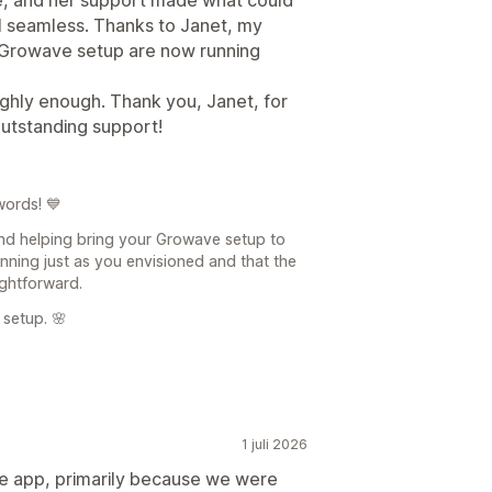
 seamless. Thanks to Janet, my
l Growave setup are now running
ghly enough. Thank you, Janet, for
outstanding support!
words! 💙
and helping bring your Growave setup to
running just as you envisioned and that the
ghtforward.
 setup. 🌸
1 juli 2026
e app, primarily because we were