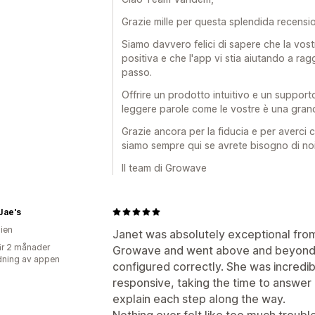
Grazie mille per questa splendida recensi
Siamo davvero felici di sapere che la vos
positiva e che l'app vi stia aiutando a rag
passo.
Offrire un prodotto intuitivo e un supporto
leggere parole come le vostre è una gran
Grazie ancora per la fiducia e per averci 
siamo sempre qui se avrete bisogno di noi
Il team di Growave
Jae's
lien
Janet was absolutely exceptional from 
r 2 månader
Growave and went above and beyond 
ning av appen
configured correctly. She was incredi
responsive, taking the time to answer
explain each step along the way.
Nothing ever felt like too much troub