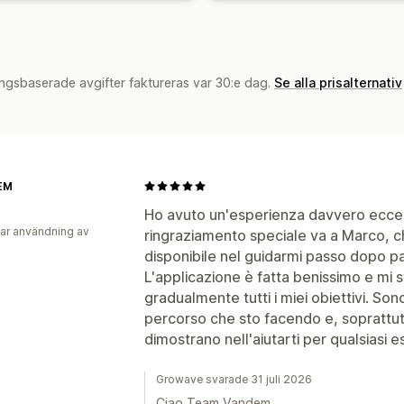
ngsbaserade avgifter faktureras var 30:e dag.
Se alla prisalternativ
EM
Ho avuto un'esperienza davvero eccel
ar användning av
ringraziamento speciale va a Marco, ch
disponibile nel guidarmi passo dopo pa
L'applicazione è fatta benissimo e mi 
gradualmente tutti i miei obiettivi. S
percorso che sto facendo e, soprattutt
dimostrano nell'aiutarti per qualsiasi e
Growave svarade 31 juli 2026
Ciao Team Vandem,