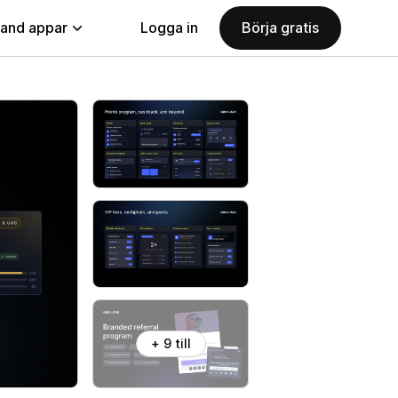
land appar
Logga in
Börja gratis
+ 9 till