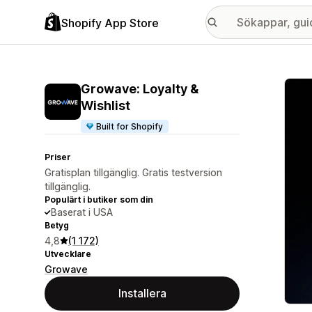
Shopify App Store
Galle
Growave: Loyalty &
Wishlist
Built for Shopify
Priser
Gratisplan tillgänglig. Gratis testversion
tillgänglig.
Populärt i butiker som din
Baserat i USA
Betyg
4,8
(1 172)
Utvecklare
Growave
Installera