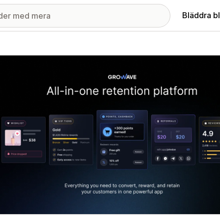
Bläddra b
ri med utvalda bilder