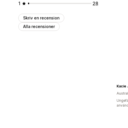
1
28
Skriv en recension
Alla recensioner
Kacie 
Austra
Ungefä
använd