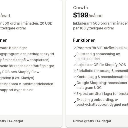
Anpassning
Growth
Anpassat varumärke
Anpassade ikon
$199
månad
/månad
Köpaviseringar
Prisaviseringar
Lager
ar 500 ordrar i månaden. 20 USD
Inkluderar 1 500 ordrar i månade
tterligare ordrar
per 100 ytterligare ordrar
oner
Funktioner
rade belöningar
Program för VIP-nivåer, butiksk
ngsprogram och bedrägeriskydd
Fullständig anpassning av
lojalitetssidan
 (påminnelser på webbplatsen)
Lojalitets-QR för Shopify POS
serie för recensionsförfrågningar
Förfallotid för poäng & present
y POS och Shopify Flow
Kontotillägg & recensionsattrib
gration (t.ex. Klaviyo)
Google Shopping-recensioner
sningsbara e-postmeddelanden
Instagram UGC
support dygnet runt
E-post om åter i lager för önske
5-stjärnig onboarding, e-
post-/chattsupport dygnet run
atis i 14 dagar
Prova gratis i 14 dagar