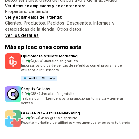
Ver datos de empleados y colaboradores:
Propietario de tienda
Ver y editar datos de la tienda:
Clientes, Productos, Pedidos, Descuentos, Informes y
estadísticas de la tienda, Otros datos
Ver los detalles
Más aplicaciones como esta
UpPromote Affiliate Marketing
de 5 estrellas
4.9
(3,590)
•
Instalación gratuita
3590 reseñas en total
Impulsa los ciclos de ventas de referidos con el programa de
afiliados e influencers
Built for Shopify
Shopify Collabs
de 5 estrellas
4.0
(384)
•
Instalación gratuita
384 reseñas en total
Trabaja con influencers para promocionar tu marca y generar
ventas
GOAFFPRO ‑ Affiliate Marketing
de 5 estrellas
4.6
(883)
•
Plan gratis disponible
883 reseñas en total
Potente marketing de afiliados y recomendaciones para tu tienda