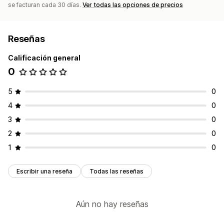
se facturan cada 30 días.
Ver todas las opciones de precios
Pagos
Formularios de impuestos
Pagos de Cámara de Compensación Automatizada (ACH)
Reseñas
Transferencias bancarias
Pagos automáticos
Calificación general
Pagos masivos
Pagos con tarjeta
Múltiples monedas
0
PayPal
Pagos programados
5
0
4
0
3
0
2
0
1
0
Escribir una reseña
Todas las reseñas
Aún no hay reseñas