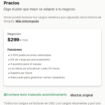
Precios
Seguimiento
Comisiones personalizadas
Elige el plan que mejor se adapte a tu negocio.
Marketing multinivel
Bonificaciones de rendimiento
Comisión de producto
Regalías
Beneficios por niveles
Growi podría facturar los cargos externos por separado de tu factura de
Shopify.
Más información
Gestión de recomendaciones
Seguimiento de logros
Enlaces de afiliado
Negocios
Informes y estadísticas
Seguimiento automático
$299
al mes
Creación de enlaces masiva
Enlaces de colecciones
Descuentos
Seguimiento de correo electrónico
Funciones
Seguimiento multinivel
Seguimiento de producto
3.000 publicaciones rastreadas
0% de cargo por procesamiento
Protección contra el fraude
Seguimiento en tiempo real
4 puestos para el equipo
Los datos se actualizan cada 24 horas
Experiencia de afiliado
Soporte por Slack
Paneles de control personalizados
Creación de páginas
Adecuado para gestionar varias campañas
Registro personalizado
Portal de marca
Enlaces y descuentos personalizados
Dominio personalizado
Formularios personalizados
Contiene texto traducido automáticamente
Mostrar original
Promoción de marca personalizada
Todos los cargos se facturan en USD. Los cargos recurrentes y por uso