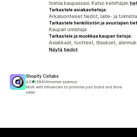
toimia kaupassasi. Katso kehittäjän
tie
Tarkastele asiakastietoja:
Arkaluonteiset tiedot, laite- ja toimint
Tarkastele henkilöstön ja avustajien tiet
Kaupan omistaja
Tarkastele ja muokkaa kaupan tietoja:
Asiakkaat, tuotteet, tilaukset, alennuk
Näytä tiedot
Shopify Collabs
/ 5 tähteä
4,0
(384)
•
Ilmainen asennus
384 arvostelua yhteensä
Work with influencers to promote your brand and drive
sales