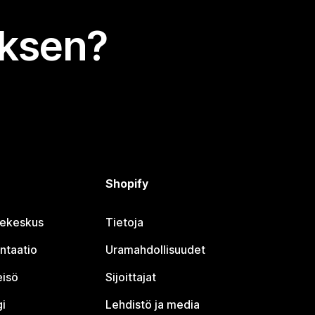
uksen?
Shopify
jekeskus
Tietoja
ntaatio
Uramahdollisuudet
eisö
Sijoittajat
i
Lehdistö ja media