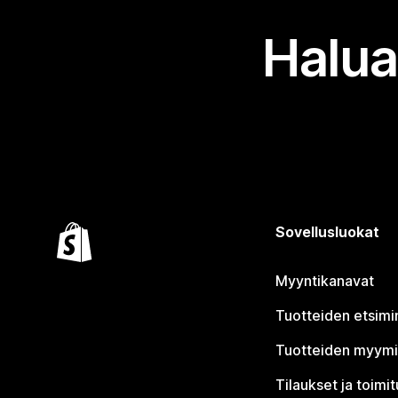
Halua
Sovellusluokat
Myyntikanavat
Tuotteiden etsimi
Tuotteiden myym
Tilaukset ja toimi