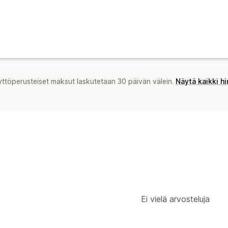
Maksut
Verolomakkeet
ACH-maksut
Pankkis
Joukkomaksut
Korttimaksut
Monta v
yttöperusteiset maksut laskutetaan 30 päivän välein.
Näytä kaikki h
Ei vielä arvosteluja