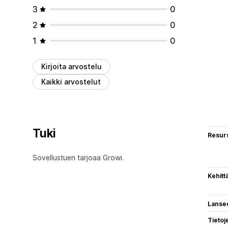
3
0
2
0
1
0
Kirjoita arvostelu
Kaikki arvostelut
Tuki
Resurs
Sovellustuen tarjoaa Growi.
Kehitt
Lanse
Tietoj