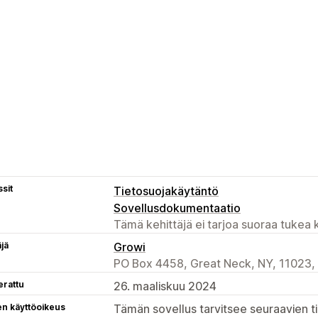
sit
Tietosuojakäytäntö
Sovellusdokumentaatio
Tämä kehittäjä ei tarjoa suoraa tukea k
äjä
Growi
PO Box 4458, Great Neck, NY, 11023,
erattu
26. maaliskuu 2024
en käyttöoikeus
Tämän sovellus tarvitsee seuraavien ti