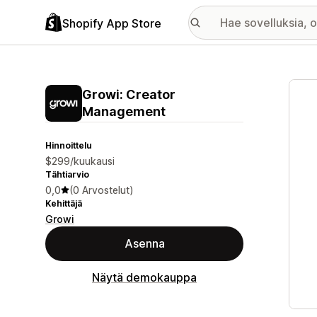
Shopify App Store
Esitt
Growi: Creator
Management
Hinnoittelu
$299/kuukausi
Tähtiarvio
0,0
(0 Arvostelut)
Kehittäjä
Growi
Asenna
Näytä demokauppa