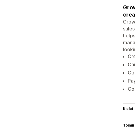
Grow
crea
Growi
sales
helps
manag
looki
Cre
Ca
Con
Pa
Con
Kielet
Toimii