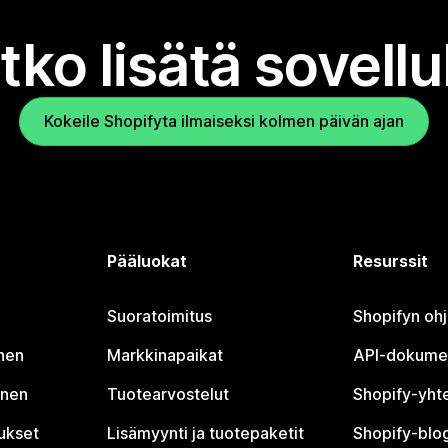
tko lisätä sovell
Kokeile Shopifyta ilmaiseksi kolmen päivän ajan
Pääluokat
Resurssit
Suoratoimitus
Shopifyn oh
nen
Markkinapaikat
API-dokume
inen
Tuotearvostelut
Shopify-yht
tukset
Lisämyynti ja tuotepaketit
Shopify-blog