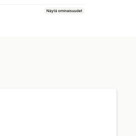
Näytä ominaisuudet
tymisajat
Seuranta
rkkinointi
Tehokkuusbonukset
dut
Analytiikka
kkoluonti
Kokoelmalinkit
Monitasoinen seuranta
aliaikainen seuranta
nen
Mukautettu rekisteröinti
ja alennukset
t lomakkeet
Mukautettu brändäys