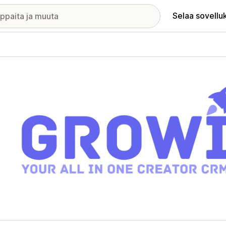
Selaa sovellu
elykuvagalleria