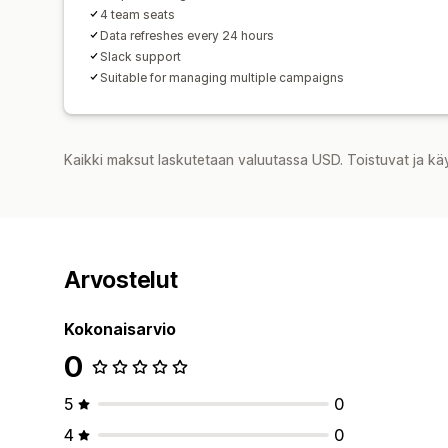
4 team seats
Data refreshes every 24 hours
Slack support
Suitable for managing multiple campaigns
Kaikki maksut laskutetaan valuutassa USD. Toistuvat ja kä
Arvostelut
Kokonaisarvio
0
5
0
4
0