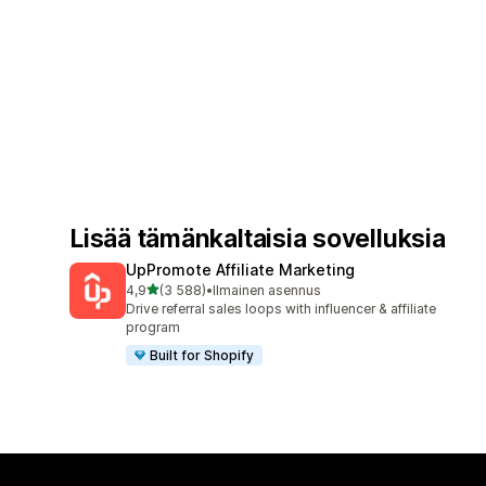
Lisää tämänkaltaisia sovelluksia
UpPromote Affiliate Marketing
/ 5 tähteä
4,9
(3 588)
•
Ilmainen asennus
3588 arvostelua yhteensä
Drive referral sales loops with influencer & affiliate
program
Built for Shopify