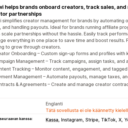
i helps brands onboard creators, track sales, and
tor partnerships
 simplifies creator management for brands by automating o
, and handling payouts. Ideal for brands running affiliate p
 scale partnerships without the hassle. Easily track perfo
e everything in one place to save time and boost results
ng to grow through creators.
ator Onboarding – Custom sign-up forms and profiles with k
mpaign Management – Track campaigns, assign tasks, and 
tent Tracking – Monitor content, engagement, and tagged 
yment Management – Automate payouts, manage taxes, an
tracts & Agreements – Create and manage creator contract
Englanti
Tätä sovellusta ei ole käännetty kiele
 seuraavan kanssa:
Kassa
Instagram
Stripe
TikTok
X
Y