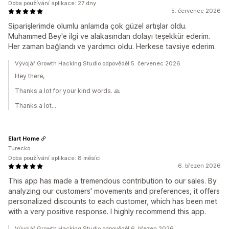
Doba používání aplikace: 27 dny
5. červenec 2026
Siparişlerimde olumlu anlamda çok güzel artışlar oldu.
Muhammed Bey'e ilgi ve alakasından dolayı teşekkür ederim.
Her zaman bağlandı ve yardımcı oldu. Herkese tavsiye ederim.
Vývojář Growth Hacking Studio odpověděl 5. červenec 2026
Hey there,
Thanks a lot for your kind words. 🙏
Thanks a lot...
Elart Home
Turecko
Doba používání aplikace: 8 měsíci
6. březen 2026
This app has made a tremendous contribution to our sales. By
analyzing our customers' movements and preferences, it offers
personalized discounts to each customer, which has been met
with a very positive response. I highly recommend this app.
Vývojář Growth Hacking Studio odpověděl 6. březen 2026