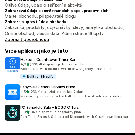
Citlivé údaje, údaje o zařízení a aktivitě
Zobrazovat údaje o zaměstnancích a spolupracovnících:
Majitel obchodu, přispěvatelé blogu
Zobrazit a upravit údaje obchodu:
Zákazníci, produkty, objednávky, slevy, analytika obchodu,
Online obchod, vlastní data, Administrace Shopify
Zobrazit podrobnosti
Více aplikací jako je tato
Hextom: Countdown Timer Bar
z 5 hvězd
4,9
(720)
•
K dispozici je bezplatný plán
Celkový počet recenzí: 720
Boost sales with countdown timer & urgency, flash sales
Built for Shopify
Easy:Sale Schedule Sales Price
z 5 hvězd
4,5
(23)
•
K dispozici je bezplatný plán
Celkový počet recenzí: 23
Maximize your sales with a bulk price editor & sales scheduler
PX Schedule Sale + BOGO Offers
z 5 hvězd
5,0
(3)
•
K dispozici je bezplatný plán
Celkový počet recenzí: 3
Run Flash Sales & Scheduled Discounts with Countdown timer bar