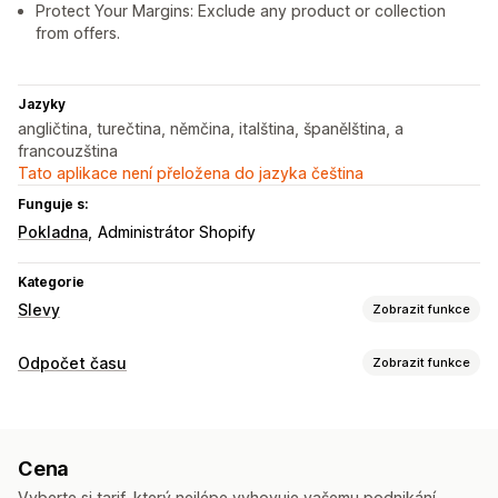
Protect Your Margins: Exclude any product or collection
from offers.
Jazyky
angličtina, turečtina, němčina, italština, španělština, a
francouzština
Tato aplikace není přeložena do jazyka čeština
Funguje s:
Pokladna
Administrátor Shopify
Kategorie
Slevy
Zobrazit funkce
Typy slev
Odpočet času
Zobrazit funkce
Slevové kódy
Kupóny
Množstevní slevy
Možnosti zobrazení
Cenové hladiny množství
Paušální slevy
Vlastní CSS
Barva a písmo
Vlastní text
Vlastní pozice
Procentuální slevy
Doprava zdarma
Slevy na košík
Cena
Oznamovací lišta
Připnutý banner
Slevy na pokladně
Dárky
Odměny
Balíčky produktů
Vyberte si tarif, který nejlépe vyhovuje vašemu podnikání.