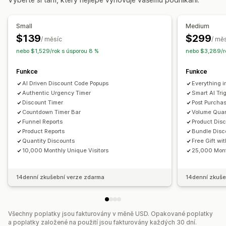
Automaticky otevíraná okna
Animace
Stránka košíku
Časově omezené nabídky
Nástroje pro odpočet času
Stránka pokladny
Stránky produktů
Upsellingové slevy
Cross-sellingové slevy
Small
Medium
Důvod opuštění stránky
Automaticky otevíraná okna
Možnosti časování
$139
$299
/ měsíc
/ mě
Bannery
Dynamické nacenění
Vlastní slevy
Opakované
Naplánované
Rozsah dat
Na základě událostí
nebo $1,529/rok s úsporou 8 %
nebo $3,289/r
Resetování při každé návštěvě
Pevné koncové datum
Správa slev
Funkce
Funkce
Pevná minuta
Jednorázové
Na základě relací
Nástroj Editor
Šablony
Hromadné úpravy
Vlastní kód
AI Driven Discount Code Popups
Everything 
Časované relace
Převod měny
Kampaně
Spouštěče a pravidla
Authentic Urgency Timer
Smart AI Tri
Automatizace
Discount Timer
Post Purcha
Typ časovače
Countdown Timer Bar
Volume Quan
Seznam pro shromažďování souhlasu s doručováním e-
Denní výhodné nabídky
Bleskové výprodeje
Funnel Reports
Product Dis
mailů
Časově omezená propagace
Datum vypršení platnosti
Product Reports
Bundle Disc
Cílení
Geolokace
Segmentace
Filtrování
Sledování
Quantity Discounts
Free Gift wi
Speciální událost
Pokladna
Vykazování
Analytika
A/​B testování
10,000 Monthly Unique Visitors
25,000 Mont
14denní zkušební verze zdarma
14denní zkuše
Všechny poplatky jsou fakturovány v měně USD. Opakované poplatky
a poplatky založené na použití jsou fakturovány každých 30 dní.