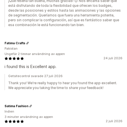
¡Qué reseña tan buena, muchas gracias! 😊 Nos encanta saber que
está disfrutando de toda la flexibilidad que ofrecen los badges,
desde las posiciones y estilos hasta las animaciones y las opciones
de segmentación. Queríamos que fuera una herramienta potente,
pero sin complicar la configuración, así que es fantástico saber que
esa combinación le está funcionando tan bien.
Fatima Crafts
Pakistan
Ungefär 2 timmar användning av appen
24 juli 2026
i found this is Excellent app.
Getsitecontrol svarade 27 juli 2026
Thank you! We're really happy to hear you found the app excellent.
We appreciate you taking the time to share your feedback!
Satima Fashion
Indien
3 minuter användning av appen
2 juli 2026