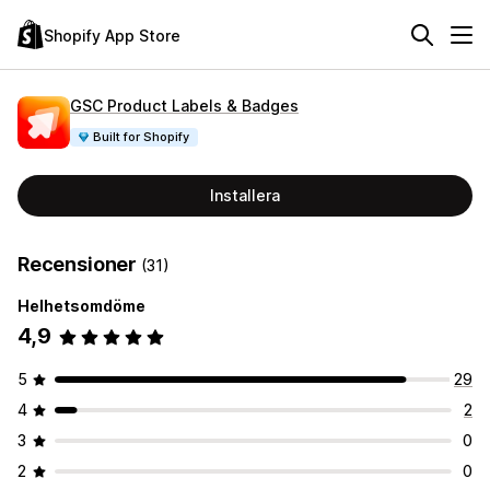
Shopify App Store
GSC Product Labels & Badges
Built for Shopify
Installera
Recensioner
(31)
Helhetsomdöme
4,9
5
29
4
2
3
0
2
0