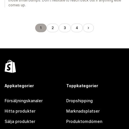
those small bumps. Don't hesitate to reach back out if anything else
comes up.
1
2
3
4
Appkategorier
Toppkategorier
Försäljningskanaler
Dropshipping
Hitta produkter
Marknadsplatser
Sälja produkter
Produktomdömen