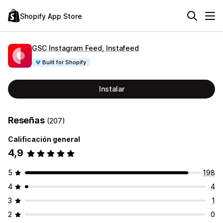
Shopify App Store
GSC Instagram Feed, Instafeed
Built for Shopify
Instalar
Reseñas
(207)
Calificación general
4,9
5
198
4
4
3
1
2
0