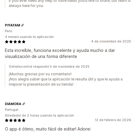
If you ever need any help or have ideas you’d like to share, our team is
always here for you.
PIYAFAM
Perú
4 meses usando la aplicación
4 de noviembre de 2025
Esta increíble, funciona excelente y ayuda mucho a dar
visualización de una forma diferente
Getsitecontrol respondió 5 de noviembre de 2025
¡Muchas gracias por su comentario!
¡Nos alegra saber que la aplicación le resulta útil y que le ayuda a
mejorar la presentación de su tienda!
DIAMORA
Portugal
Alrededor de 2 horas usando la aplicación
12 de febrero de 2026
O app é ótimo, muito fácil de editar! Adorei