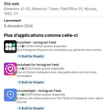
Site web
Klimentos 41-43, Klimentos Tower, Flat/Office 25, Nicosia,
1061, CY
Lancement
9 décembre 2024
Plus d’applications comme celle-ci
Instafeed ‑ Instagram Feed
étoile(s) sur 5
4,9
(1 936)
•
Forfait gratuit disponible
1936 avis au total
Flux Instagram élégants et achetables qui génèrent des ventes
Built for Shopify
Instafeed for Instagram Feed
étoile(s) sur 5
4,8
(373)
•
Forfait gratuit disponible
373 avis au total
Flux et Stories Instagram avec des publications de flux Insta
achetables
Built for Shopify
Socialwidget ‑ Instagram Feed
étoile(s) sur 5
4,9
(599)
•
Forfait gratuit disponible
599 avis au total
Boostez vos ventes grâce aux fils TikTok et Instagram avec option
d’achat
Built for Shopify