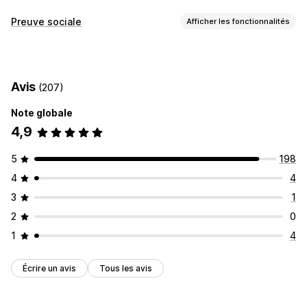
Types de galeries
Preuve sociale
Afficher les fonctionnalités
Carrousel
Lightbox
Grille
Carrousel
Vidéo
CGU
Types de contenus
Personnalisation
CGU
Photos
Vidéos
Reels
Styles personnalisés
Légendes
Effets de survol
Avis
(207)
Options d’affichage
Optimisation pour le format mobile
Note globale
Mises en page personnalisées
4,9
Liens vers les médias sociaux
5
198
4
4
3
1
2
0
1
4
Écrire un avis
Tous les avis