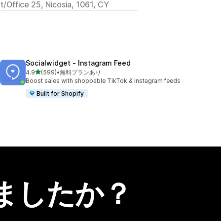
t/Office 25, Nicosia, 1061, CY
Socialwidget ‑ Instagram Feed
5つ星中
4.9
(599)
•
無料プランあり
合計レビュー数：599件
Boost sales with shoppable TikTok & Instagram feeds
Built for Shopify
ましたか？