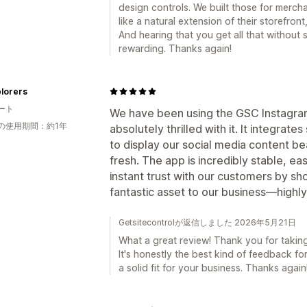
design controls. We built those for merch
like a natural extension of their storefro
And hearing that you get all that without 
rewarding. Thanks again!
lorers
ート
We have been using the GSC Instagram
の使用期間：約1年
absolutely thrilled with it. It integrate
to display our social media content b
fresh. The app is incredibly stable, ea
instant trust with our customers by sh
fantastic asset to our business—high
Getsitecontrolが返信しました 2026年5月21日
What a great review! Thank you for taking 
It's honestly the best kind of feedback f
a solid fit for your business. Thanks again