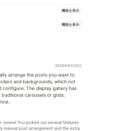
機能を表示
機能を表示
イダー
ビデオ
UGC
ーエフェクト
モバイル対応
2026年6月20日
ally arrange the posts you want to
borders and backgrounds, which not
d configure. The display gallery has
traditional carousels or grids.
ance.
r review! You picked out several features
lly manual post arrangement and the extra