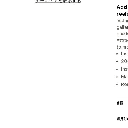
デモストアを表示する
Add 
reel
Insta
galle
one i
Attra
to m
Ins
20+
Ins
Ma
Res
言語
連携対