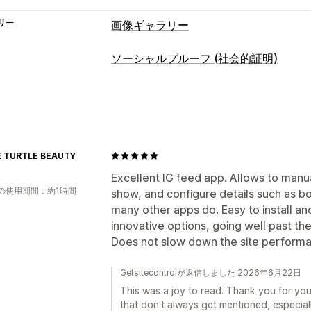
リー
画像ギャラリー
ギャラリータイプ
ソーシャルプルーフ (社会的証明)
カルーセル
Lightbox
グリッド
スラ
コンテンツタイプ
カスタマイズ
UGC
写真
動画
リール
カスタムスタイル
キャプション
ホバ
表示オプション
 TURTLE BEAUTY
カスタムレイアウト
SNSリンク
Excellent IG feed app. Allows to manu
の使用期間：約1時間
show, and configure details such as 
many other apps do. Easy to install an
innovative options, going well past the 
Does not slow down the site perform
Getsitecontrolが返信しました 2026年6月22日
This was a joy to read. Thank you for you
that don't always get mentioned, especia