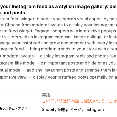
your Instagram feed as a stylish image gallery: dis
s and posts
gram feed widget to boost your store’s visual appeal by sea
ry. Choose from modern layouts to display your Instagram r
nsta feed widget. Engage shoppers with interactive popups 
ct visitors with an Instagram carousel, image collage, or In
anage your instafeed and grow engagement with every Inst
tagram feed — bring modern trends to your store with a rea
 modern layouts — display Instagram reels and photos like
tagram-like mode — pin important posts and hide ones you
nual mode — add any Instagram posts and arrange them in 
ponsive view — display your Instafeed posts optimally on 
英語
このアプリは日本語に翻訳されていませ
象システム・アプリ
Shopify管理者ページ
Instagram