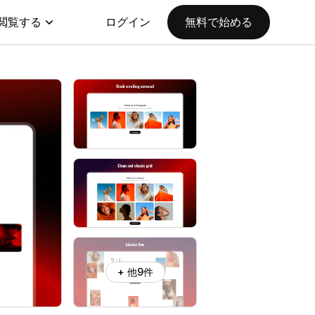
閲覧する
ログイン
無料で始める
+ 他9件