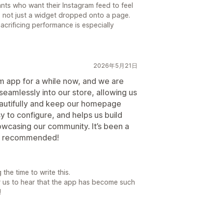
ants who want their Instagram feed to feel
nt, not just a widget dropped onto a page.
sacrificing performance is especially
2026年5月21日
 app for a while now, and we are
s seamlessly into our store, allowing us
eautifully and keep our homepage
sy to configure, and helps us build
owcasing our community. It’s been a
ly recommended!
the time to write this.
or us to hear that the app has become such
!