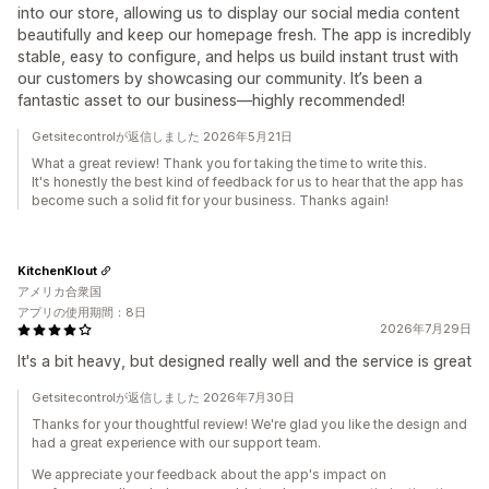
into our store, allowing us to display our social media content
beautifully and keep our homepage fresh. The app is incredibly
stable, easy to configure, and helps us build instant trust with
our customers by showcasing our community. It’s been a
fantastic asset to our business—highly recommended!
Getsitecontrolが返信しました 2026年5月21日
What a great review! Thank you for taking the time to write this.
It's honestly the best kind of feedback for us to hear that the app has
become such a solid fit for your business. Thanks again!
KitchenKlout
アメリカ合衆国
アプリの使用期間：8日
2026年7月29日
It's a bit heavy, but designed really well and the service is great
Getsitecontrolが返信しました 2026年7月30日
Thanks for your thoughtful review! We're glad you like the design and
had a great experience with our support team.
We appreciate your feedback about the app's impact on