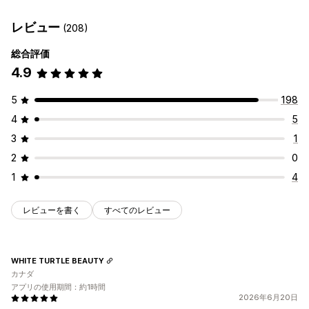
カスタマイズ
UGC
写真
動画
リール
カスタムスタイル
キャプション
ホバーエフェクト
レビュー
(208)
表示オプション
モバイル対応
総合評価
カスタムレイアウト
SNSリンク
4.9
5
198
4
5
3
1
2
0
1
4
レビューを書く
すべてのレビュー
WHITE TURTLE BEAUTY
カナダ
アプリの使用期間：約1時間
2026年6月20日