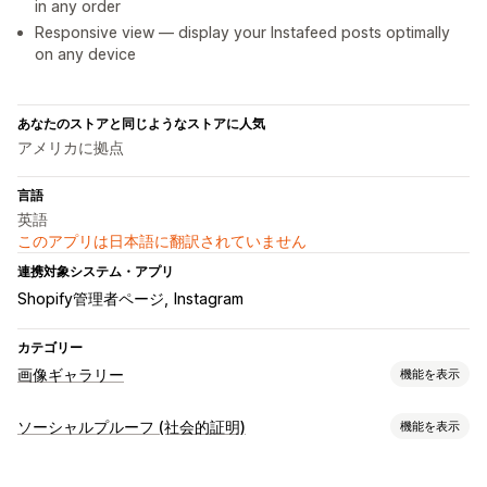
in any order
Responsive view — display your Instafeed posts optimally
on any device
あなたのストアと同じようなストアに人気
アメリカに拠点
言語
英語
このアプリは日本語に翻訳されていません
連携対象システム・アプリ
Shopify管理者ページ
Instagram
カテゴリー
画像ギャラリー
機能を表示
ギャラリータイプ
ソーシャルプルーフ (社会的証明)
機能を表示
カルーセル
Lightbox
グリッド
スライダー
ビデオ
UGC
コンテンツタイプ