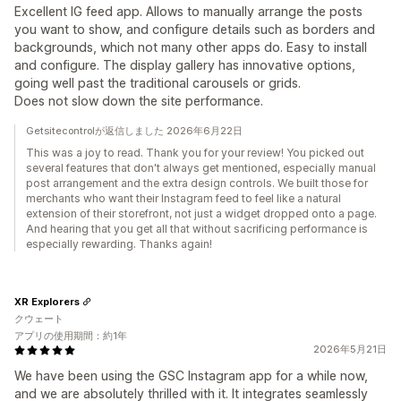
Excellent IG feed app. Allows to manually arrange the posts
you want to show, and configure details such as borders and
backgrounds, which not many other apps do. Easy to install
and configure. The display gallery has innovative options,
going well past the traditional carousels or grids.
Does not slow down the site performance.
Getsitecontrolが返信しました 2026年6月22日
This was a joy to read. Thank you for your review! You picked out
several features that don't always get mentioned, especially manual
post arrangement and the extra design controls. We built those for
merchants who want their Instagram feed to feel like a natural
extension of their storefront, not just a widget dropped onto a page.
And hearing that you get all that without sacrificing performance is
especially rewarding. Thanks again!
XR Explorers
クウェート
アプリの使用期間：約1年
2026年5月21日
We have been using the GSC Instagram app for a while now,
and we are absolutely thrilled with it. It integrates seamlessly