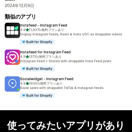
2024年12月9日
類似のアプリ
Instafeed ‑ Instagram Feed
5つ星中
4.9
(1,937)
•
無料プランあり
合計レビュー数：1937件
Display Instagram feeds, Reels & Insta UGC as shoppable videos
Built for Shopify
Instafeed for Instagram Feed
5つ星中
4.9
(373)
•
無料プランあり
合計レビュー数：373件
Instagram Feed + Stories with shoppable Insta Feed posts
Built for Shopify
Socialwidget ‑ Instagram Feed
5つ星中
4.9
(600)
•
無料プランあり
合計レビュー数：600件
Boost sales with shoppable TikTok & Instagram feeds
Built for Shopify
使ってみたいアプリがあり