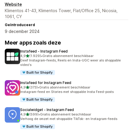
Website
Klimentos 41-43, Klimentos Tower, Flat/Office 25, Nicosia,
1061, CY
Geïntroduceerd
9 december 2024
Meer apps zoals deze
Instafeed ‑ Instagram Feed
van 5 sterren
4,9
(1.929)
•
Gratis abonnement beschikbaar
1929 recensies in totaal
Geef Instagram-feeds, Reels en Insta-UGC weer als shoppable
video's
Built for Shopify
Instafeed for Instagram Feed
van 5 sterren
4,9
(373)
•
Gratis abonnement beschikbaar
373 recensies in totaal
Instagram-feed en Stories met shoppable Insta Feed-posts
Built for Shopify
Socialwidget ‑ Instagram Feed
van 5 sterren
4,9
(599)
•
Gratis abonnement beschikbaar
599 recensies in totaal
Verhoog de omzet met shoppable TikTok- en Instagram-feeds
Built for Shopify