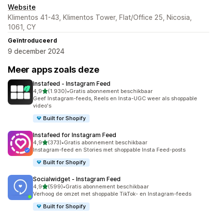
Website
Klimentos 41-43, Klimentos Tower, Flat/Office 25, Nicosia,
1061, CY
Geïntroduceerd
9 december 2024
Meer apps zoals deze
Instafeed ‑ Instagram Feed
van 5 sterren
4,9
(1.930)
•
Gratis abonnement beschikbaar
1930 recensies in totaal
Geef Instagram-feeds, Reels en Insta-UGC weer als shoppable
video's
Built for Shopify
Instafeed for Instagram Feed
van 5 sterren
4,9
(373)
•
Gratis abonnement beschikbaar
373 recensies in totaal
Instagram-feed en Stories met shoppable Insta Feed-posts
Built for Shopify
Socialwidget ‑ Instagram Feed
van 5 sterren
4,9
(599)
•
Gratis abonnement beschikbaar
599 recensies in totaal
Verhoog de omzet met shoppable TikTok- en Instagram-feeds
Built for Shopify