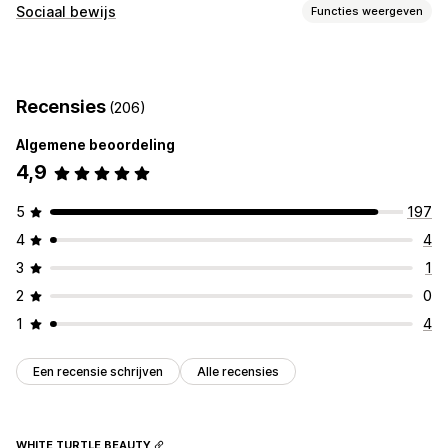
Gallerijtypen
Sociaal bewijs
Functies weergeven
Carrousel
Lightbox
Grid
Schuifregelaar
Video
UGC
Contenttypes
Aanpassing
UGC
Foto's
Video's
Reels
Aangepaste stijlen
Onderschriften
Zweefeffecten
Recensies
(206)
Weergaveopties
Mobiel responsief
Algemene beoordeling
Aangepaste opmaak
Social links
4,9
5
197
4
4
3
1
2
0
1
4
Een recensie schrijven
Alle recensies
WHITE TURTLE BEAUTY