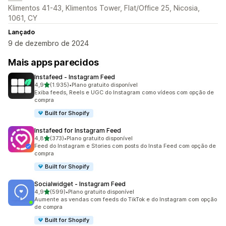
Klimentos 41-43, Klimentos Tower, Flat/Office 25, Nicosia,
1061, CY
Lançado
9 de dezembro de 2024
Mais apps parecidos
Instafeed ‑ Instagram Feed
de 5 estrelas
4,9
(1.935)
•
Plano gratuito disponível
1935 avaliações ao todo
Exiba feeds, Reels e UGC do Instagram como vídeos com opção de
compra
Built for Shopify
Instafeed for Instagram Feed
de 5 estrelas
4,8
(373)
•
Plano gratuito disponível
373 avaliações ao todo
Feed do Instagram e Stories com posts do Insta Feed com opção de
compra
Built for Shopify
Socialwidget ‑ Instagram Feed
de 5 estrelas
4,9
(599)
•
Plano gratuito disponível
599 avaliações ao todo
Aumente as vendas com feeds do TikTok e do Instagram com opção
de compra
Built for Shopify