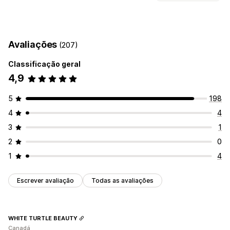
Carrossel
Lightbox
Grade
Barra deslizante
Vídeo
UGC
Tipos de conteúdo
Personalização
UGC
Fotos
Vídeos
Reels
Estilos personalizados
Legendas
Avaliações
(207)
Opções de exibição
Efeitos de visualização ao passar o cursor do mouse
Classificação geral
Layouts automáticos
Links de redes sociais
Responsividade para dispositivos móveis
4,9
5
198
4
4
3
1
2
0
1
4
Escrever avaliação
Todas as avaliações
WHITE TURTLE BEAUTY
Canadá