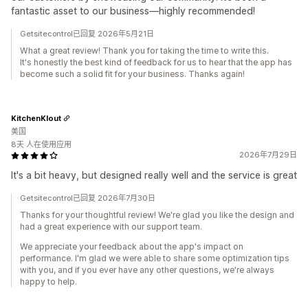
fantastic asset to our business—highly recommended!
Getsitecontrol已回复 2026年5月21日
What a great review! Thank you for taking the time to write this.
It's honestly the best kind of feedback for us to hear that the app has
become such a solid fit for your business. Thanks again!
KitchenKlout
美国
8天 人在使用应用
2026年7月29日
It's a bit heavy, but designed really well and the service is great
Getsitecontrol已回复 2026年7月30日
Thanks for your thoughtful review! We're glad you like the design and
had a great experience with our support team.
We appreciate your feedback about the app's impact on
performance. I'm glad we were able to share some optimization tips
with you, and if you ever have any other questions, we're always
happy to help.