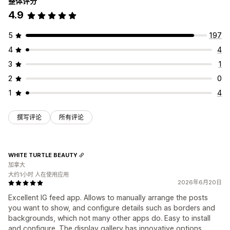
整体评分
自定义布局
社交链接
4.9
5
197
4
4
3
1
2
0
1
4
撰写评论
所有评论
WHITE TURTLE BEAUTY
加拿大
大约1小时 人在使用应用
2026年6月20日
Excellent IG feed app. Allows to manually arrange the posts
you want to show, and configure details such as borders and
backgrounds, which not many other apps do. Easy to install
and configure. The display gallery has innovative options,