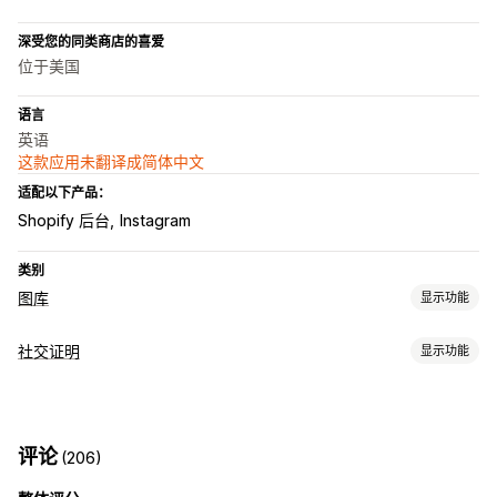
深受您的同类商店的喜爱
位于美国
语言
英语
这款应用未翻译成简体中文
适配以下产品：
Shopify 后台
Instagram
类别
图库
显示功能
图库类型
社交证明
显示功能
轮播
Lightbox
网格
滑块
视频
UGC
内容类型
自定义
UGC
照片
视频
短视频
自定义样式
字幕
悬停效果
自动适应移动设备
评论
(206)
展示选项