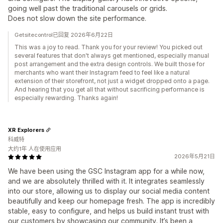
going well past the traditional carousels or grids.
Does not slow down the site performance.
Getsitecontrol已回复 2026年6月22日
This was a joy to read. Thank you for your review! You picked out
several features that don't always get mentioned, especially manual
post arrangement and the extra design controls. We built those for
merchants who want their Instagram feed to feel like a natural
extension of their storefront, not just a widget dropped onto a page.
And hearing that you get all that without sacrificing performance is
especially rewarding. Thanks again!
XR Explorers
科威特
大约1年 人在使用应用
2026年5月21日
We have been using the GSC Instagram app for a while now,
and we are absolutely thrilled with it. It integrates seamlessly
into our store, allowing us to display our social media content
beautifully and keep our homepage fresh. The app is incredibly
stable, easy to configure, and helps us build instant trust with
our customers by showcasing our community. It’s been a