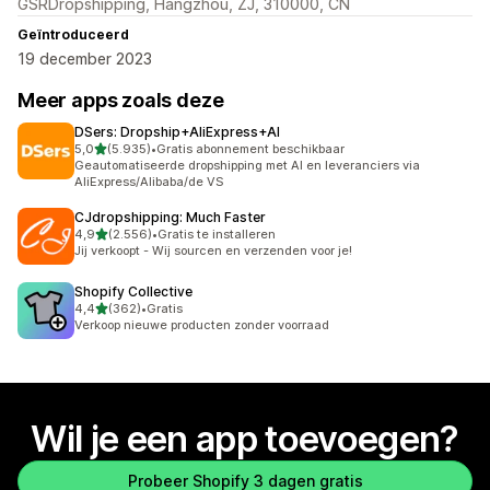
GSRDropshipping, Hangzhou, ZJ, 310000, CN
Geïntroduceerd
19 december 2023
Meer apps zoals deze
DSers: Dropship+AliExpress+AI
van 5 sterren
5,0
(5.935)
•
Gratis abonnement beschikbaar
5935 recensies in totaal
Geautomatiseerde dropshipping met AI en leveranciers via
AliExpress/Alibaba/de VS
CJdropshipping: Much Faster
van 5 sterren
4,9
(2.556)
•
Gratis te installeren
2556 recensies in totaal
Jij verkoopt - Wij sourcen en verzenden voor je!
Shopify Collective
van 5 sterren
4,4
(362)
•
Gratis
362 recensies in totaal
Verkoop nieuwe producten zonder voorraad
Wil je een app toevoegen?
Probeer Shopify 3 dagen gratis