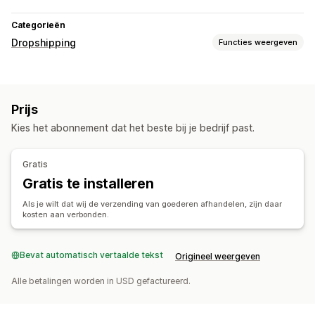
Categorieën
Dropshipping
Functies weergeven
Producten die je kunt verkopen
Kleding en accessoires
Tassen en koffers
Huis en tuin
Prijs
Gezondheid en schoonheid
Eten en drinken
Elektronica
Kies het abonnement dat het beste bij je bedrijf past.
Kunst en ambacht
Entertainment en media
Speelgoed en spellen
Babyproducten
Sportproducten
Gratis
Huisdierproducten
Meubilair
Bedrijf en kantoor
Hardware
Gratis te installeren
Automotive
Volwassen producten
Als je wilt dat wij de verzending van goederen afhandelen, zijn daar
Inkooplocaties
kosten aan verbonden.
China
Bevat automatisch vertaalde tekst
Origineel weergeven
Alle betalingen worden in USD gefactureerd.