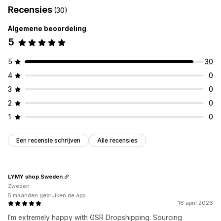
Recensies
(30)
Algemene beoordeling
5
5
30
4
0
3
0
2
0
1
0
Een recensie schrijven
Alle recensies
LYMY shop Sweden
Zweden
5 maanden gebruiken de app
16 april 2026
I’m extremely happy with GSR Dropshipping. Sourcing