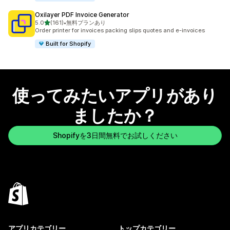
Oxilayer PDF Invoice Generator
5つ星中
5.0
(161)
•
無料プランあり
合計レビュー数：161件
Order printer for invoices packing slips quotes and e-invoices
Built for Shopify
使ってみたいアプリがあり
ましたか？
Shopifyを3日間無料でお試しください
アプリカテゴリー
トップカテゴリー