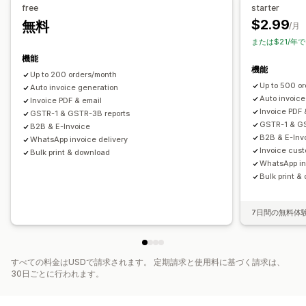
ファイル管理
free
starter
レポートと申告
$2.99
無料
一括ダウンロード
/月
コンプライアンスレポート
または$21/年で
機能
機能
Up to 200 orders/month
Up to 500 o
Auto invoice generation
Auto invoice
Invoice PDF & email
Invoice PDF 
GSTR-1 & GSTR-3B reports
GSTR-1 & GS
B2B & E-Invoice
B2B & E-Inv
WhatsApp invoice delivery
Invoice cust
Bulk print & download
WhatsApp in
Bulk print &
7日間の無料体
すべての料金はUSDで請求されます。 定期請求と使用料に基づく請求は、
30日ごとに行われます。