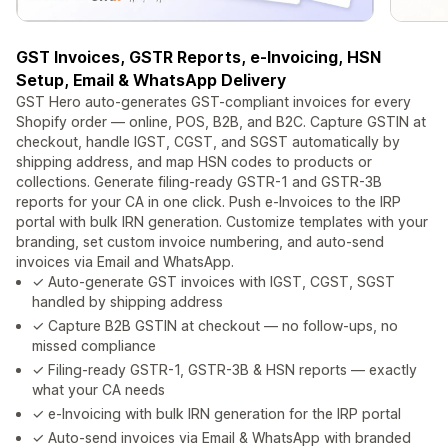
GST Invoices, GSTR Reports, e-Invoicing, HSN
Setup, Email & WhatsApp Delivery
GST Hero auto-generates GST-compliant invoices for every
Shopify order — online, POS, B2B, and B2C. Capture GSTIN at
checkout, handle IGST, CGST, and SGST automatically by
shipping address, and map HSN codes to products or
collections. Generate filing-ready GSTR-1 and GSTR-3B
reports for your CA in one click. Push e-Invoices to the IRP
portal with bulk IRN generation. Customize templates with your
branding, set custom invoice numbering, and auto-send
invoices via Email and WhatsApp.
✓ Auto-generate GST invoices with IGST, CGST, SGST
handled by shipping address
✓ Capture B2B GSTIN at checkout — no follow-ups, no
missed compliance
✓ Filing-ready GSTR-1, GSTR-3B & HSN reports — exactly
what your CA needs
✓ e-Invoicing with bulk IRN generation for the IRP portal
✓ Auto-send invoices via Email & WhatsApp with branded