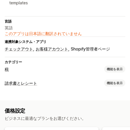
templates
言語
英語
このアプリは日本語に翻訳されていません
連携対象システム・アプリ
チェックアウト
お客様アカウント
Shopify管理者ページ
カテゴリー
税
機能を表示
負債追跡
請求書とレシート
機能を表示
VAT請求書
ドキュメントタイプ
税計算
請求書
領収書
税率
価格設定
カスタマイズ
ビジネスに最適なプランをお選びください。
登録
フィールド
納税番号検証