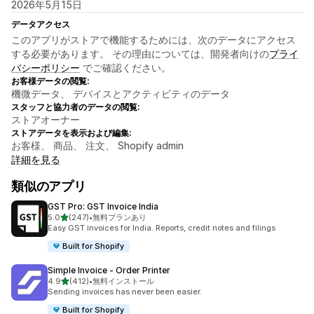
2026年5月15日
データアクセス
このアプリがストアで機能するためには、次のデータにアクセス
する必要があります。 その理由については、開発者向けの
プライ
バシーポリシー
でご確認ください。
お客様データの閲覧:
機微データ、 デバイスとアクティビティのデータ
スタッフと協力者のデータの閲覧:
ストアオーナー
ストアデータを表示および編集:
お客様、 商品、 注文、 Shopify admin
詳細を見る
類似のアプリ
GST Pro: GST Invoice India
5つ星中
5.0
(247)
•
無料プランあり
合計レビュー数：247件
Easy GST invoices for India. Reports, credit notes and filings
Built for Shopify
Simple Invoice ‑ Order Printer
5つ星中
4.9
(412)
•
無料インストール
合計レビュー数：412件
Sending invoices has never been easier.
Built for Shopify