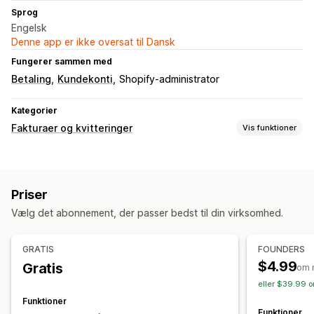
Sprog
Engelsk
Denne app er ikke oversat til Dansk
Fungerer sammen med
Betaling
Kundekonti
Shopify-administrator
Kategorier
Fakturaer og kvitteringer
Vis funktioner
Dokumenttyper
Fakturaer
Kvitteringer
Kreditnotaer
Ordrebekræftelser
Priser
Refusioner
Returneringer
Vælg det abonnement, der passer bedst til din virksomhed.
Tilpasning
Farve og skrifttype
Branding
Felter
Fakturanumre
GRATIS
FOUNDERS
Beregning af skat
Skabeloner
Logoer
$4.99
Gratis
om 
eller $39.99 o
Filhåndtering
Funktioner
Automatisering af mail
Generering af PDF-filer
Funktioner