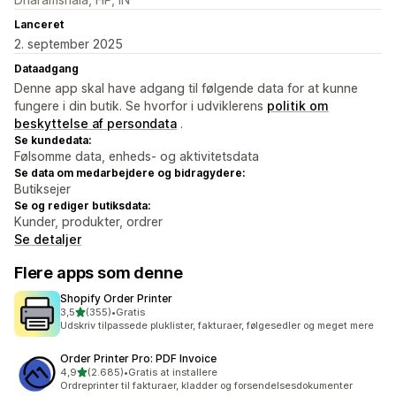
Lanceret
2. september 2025
Dataadgang
Denne app skal have adgang til følgende data for at kunne
fungere i din butik. Se hvorfor i udviklerens
politik om
beskyttelse af persondata
.
Se kundedata:
Følsomme data, enheds- og aktivitetsdata
Se data om medarbejdere og bidragydere:
Butiksejer
Se og rediger butiksdata:
Kunder, produkter, ordrer
Se detaljer
Flere apps som denne
Shopify Order Printer
ud af 5 stjerner
3,5
(355)
•
Gratis
355 anmeldelser i alt
Udskriv tilpassede pluklister, fakturaer, følgesedler og meget mere
Order Printer Pro: PDF Invoice
ud af 5 stjerner
4,9
(2.685)
•
Gratis at installere
2685 anmeldelser i alt
Ordreprinter til fakturaer, kladder og forsendelsesdokumenter