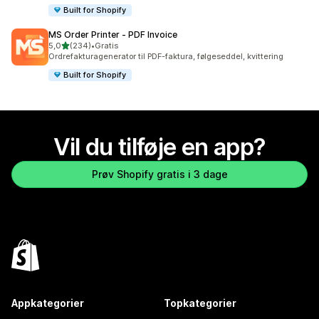
Built for Shopify
MS Order Printer ‑ PDF Invoice
ud af 5 stjerner
5,0
(234)
•
Gratis
234 anmeldelser i alt
Ordrefakturagenerator til PDF-faktura, følgeseddel, kvittering
Built for Shopify
Vil du tilføje en app?
Prøv Shopify gratis i 3 dage
Appkategorier
Topkategorier