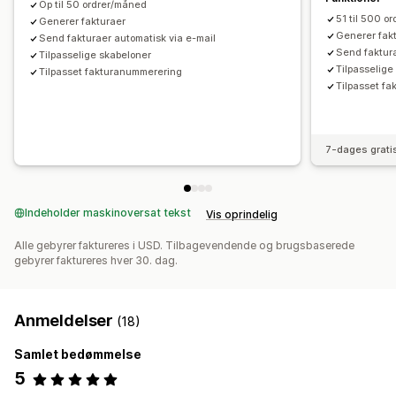
Op til 50 ordrer/måned
Udskriv og eksportér
Rapporter
Fortløbende nummerering
51 til 500 o
Generer fakturaer
Generer fak
Send fakturaer automatisk via e-mail
Send faktura
Tilpasselige skabeloner
Tilpasselige
Tilpasset fakturanummerering
Tilpasset f
7-dages grati
Indeholder maskinoversat tekst
Vis oprindelig
Alle gebyrer faktureres i USD. Tilbagevendende og brugsbaserede
gebyrer faktureres hver 30. dag.
Anmeldelser
(18)
Samlet bedømmelse
5