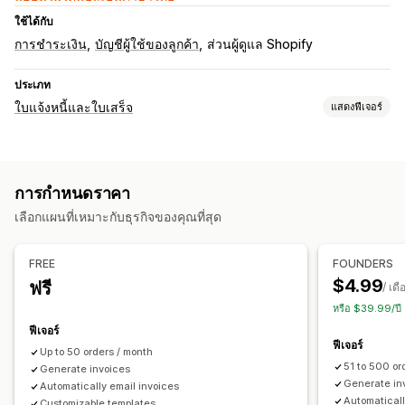
ใช้ได้กับ
การชำระเงิน
บัญชีผู้ใช้ของลูกค้า
ส่วนผู้ดูแล Shopify
ประเภท
ใบแจ้งหนี้และใบเสร็จ
แสดงฟีเจอร์
ประเภทเอกสาร
ใบแจ้งหนี้
ใบเสร็จ
ใบลดหนี้
การยืนยันคำสั่งซื้อ
การคืนเงิน
การกำหนดราคา
การคืนสินค้า
เลือกแผนที่เหมาะกับธุรกิจของคุณที่สุด
การปรับแต่ง
สีและแบบอักษร
การสร้างแบรนด์
ช่อง
หมายเลขใบแจ้งหนี้
FREE
FOUNDERS
การคำานวณภาษี
เทมเพลต
โลโก้
$4.99
ฟรี
/ เดื
หรือ $39.99/ปี
การจัดการไฟล์
ฟีเจอร์
การส่งอีเมลอัตโนมัติ
การสร้าง PDF
พิมพ์และส่งออก
รายงาน
ฟีเจอร์
Up to 50 orders / month
การกำหนดหมายเลขตามลำดับ
51 to 500 or
Generate invoices
Generate in
Automatically email invoices
Automaticall
Customizable templates