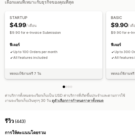
เลือกแผนที่เหมาะกับธุรกิจของคุณที่สุด
อัตราภาษี
การจัดการการยกเว้น
สีและแบบอักษร
การสร้างแบรนด์
หมายเลขใบแจ้งหนี้
อีเมลผู้ส่ง
การคำานวณภาษี
เทมเพลต
บาร์โค้ด
โลโก้
การลงทะเบียน
STARTUP
BASIC
$4.99
$9.90
การตรวจสอบหมายเลขภาษี
อินเดีย (GST)
/ เดือน
/ เด
การจัดการไฟล์
$9.90 for e-Invoice Submission
$9.90 for e-In
การดาวน์โหลดจำนวนมาก
การส่งอีเมลอัตโนมัติ
การสร้าง PDF
การรายงานและการยื่น
พิมพ์และส่งออก
รายงาน
ความปลอดภัยของข้อมูล
การรายงานการปฏิบัติตามข้อกำหนด
การยื่นแบบหลายรัฐ
ฟีเจอร์
ฟีเจอร์
การกำหนดหมายเลขตามลำดับ
Up to 100 Orders per month
Up to 300 O
การคืนภาษีท้องถิ่น
การส่งออกข้อมูล
All features included
All features
ทดลองใช้งานฟรี 7 วัน
ทดลองใช้งานฟรี 
ค่าบริการทั้งหมดจะเรียกเก็บเป็น USD ค่าบริการที่เกิดขึ้นประจำและตามการใช้
งานจะเรียกเก็บเงินทุกๆ 30 วัน
ดูตัวเลือกการกำหนดราคาทั้งหมด
รีวิว
(443)
การให้คะแนนโดยรวม