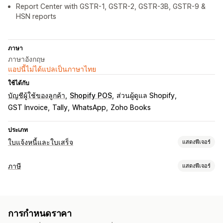
Report Center with GSTR-1, GSTR-2, GSTR-3B, GSTR-9 &
HSN reports
ภาษา
ภาษาอังกฤษ
แอปนี้ไม่ได้แปลเป็นภาษาไทย
ใช้ได้กับ
บัญชีผู้ใช้ของลูกค้า
Shopify POS
ส่วนผู้ดูแล Shopify
GST Invoice
Tally
WhatsApp
Zoho Books
ประเภท
ใบแจ้งหนี้และใบเสร็จ
แสดงฟีเจอร์
ประเภทเอกสาร
ภาษี
แสดงฟีเจอร์
ใบแจ้งหนี้
ใบเสร็จ
ใบลดหนี้
ใบเสนอราคา
การติดตามความรับผิด
คำสั่งซื้อที่ยังไม่ชำระเงิน
โน้ตการจัดส่ง
ใบจ่าหน้าสำหรับการจัดส่ง
การคำนวณความรับผิดชอบ
ใบแจ้งหนี้ที่กำหนดเอง
การคืนเงิน
การคืนสินค้า
การกำหนดราคา
การคำนวณภาษี
การปรับแต่ง