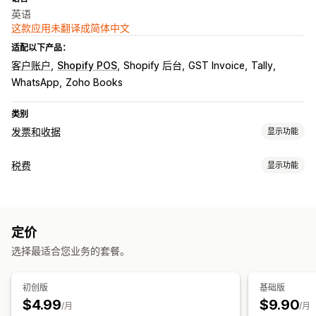
英语
这款应用未翻译成简体中文
适配以下产品：
客户账户
Shopify POS
Shopify 后台
GST Invoice
Tally
WhatsApp
Zoho Books
类别
发票和收据
显示功能
文件类型
税费
显示功能
发票
收据
贷项凭单
报价
草稿订单
配送备注
发货标签
退款
责任跟踪
退货
责任计算
自定义发票
自定义
定价
税务计算
颜色和字体
品牌营销
发票号码
发件人邮箱
税款计算
模板
选择最适合您业务的套餐。
税率
免税管理
条码
Logo
注册
初创版
基础版
文件管理
$4.99
$9.90
税号验证
印度 (GST)
/月
/月
批量下载
电子邮件自动化
PDF 生成
打印和导出
报告