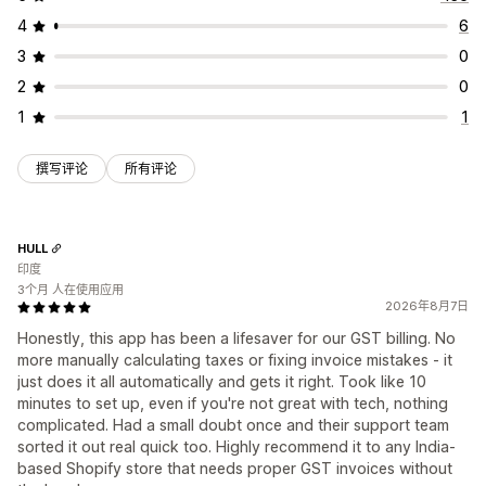
4
6
3
0
2
0
1
1
撰写评论
所有评论
HULL
印度
3个月 人在使用应用
2026年8月7日
Honestly, this app has been a lifesaver for our GST billing. No
more manually calculating taxes or fixing invoice mistakes - it
just does it all automatically and gets it right. Took like 10
minutes to set up, even if you're not great with tech, nothing
complicated. Had a small doubt once and their support team
sorted it out real quick too. Highly recommend it to any India-
based Shopify store that needs proper GST invoices without