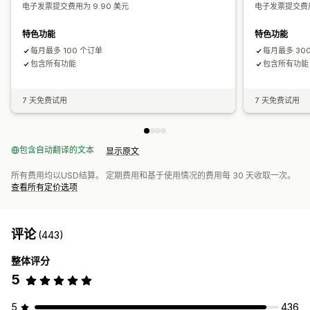
电子发票提交费用为 9.90 美元
电子发票提交费用
数据安全性
顺序编号
报告和申报
合规报告
多州申报
地方税申报
数据导出
特色功能
特色功能
每月最多 100 个订单
每月最多 30
包含所有功能
包含所有功能
7 天免费试用
7 天免费试用
包含自动翻译的文本
显示原文
所有费用均以USD结算。 定期费用和基于使用情况的费用每 30 天收取一次。
查看所有定价选项
评论
(443)
整体评分
5
5
436