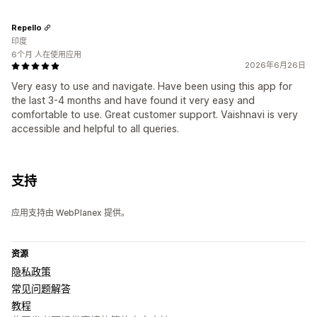
Repello
印度
6个月 人在使用应用
2026年6月26日
Very easy to use and navigate. Have been using this app for
the last 3-4 months and have found it very easy and
comfortable to use. Great customer support. Vaishnavi is very
accessible and helpful to all queries.
支持
应用支持由 WebPlanex 提供。
资源
隐私政策
常见问题解答
教程