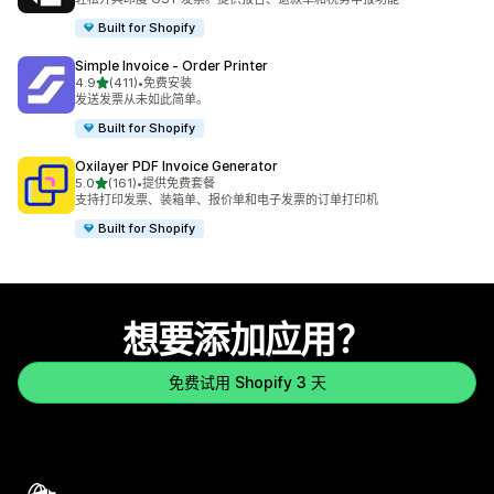
Built for Shopify
Simple Invoice ‑ Order Printer
星（满分 5 星）
4.9
(411)
•
免费安装
总共 411 条评论
发送发票从未如此简单。
Built for Shopify
Oxilayer PDF Invoice Generator
星（满分 5 星）
5.0
(161)
•
提供免费套餐
总共 161 条评论
支持打印发票、装箱单、报价单和电子发票的订单打印机
Built for Shopify
想要添加应用？
免费试用 Shopify 3 天