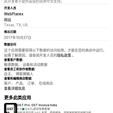
此开发者不提供直接的简体中文支持。
开发人员
WebPlanex
网站
Texas, TX, US
推出日期
2017年10月27日
数据访问
这个应用需要获得以下数据的访问权限，才能在您的商店中运行。
如需了解原因，请查阅开发人员的
隐私政策
。
查看客户数据:
敏感数据、 设备和活动数据
查看员工和协作者数据:
店主、 博客撰稿人
查看和编辑商店数据:
客户、 产品、 订单、 在线商店
查看详细信息
更多此类应用
GST Pro: GST Invoice India
星（满分 5 星）
5.0
(247)
•
提供免费套餐
总共 247 条评论
轻松开具印度 GST 发票。提供报告、退款单和税务申报功能