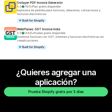
Oxilayer PDF Invoice Generator
de 5 estrellas
5.0
(161)
•
Plan gratis disponible
161 reseñas en total
Impresora de pedidos para facturas, albaranes, cotizaciones y
facturas electrónicas
Built for Shopify
WebPlanex: GST Invoice India
de 5 estrellas
5.0
(443)
•
Prueba gratis disponible
443 reseñas en total
Gestiona facturas con GST, informes y facturas electrónicas sin
complicaciones
Built for Shopify
¿Quieres agregar una
aplicación?
Prueba Shopify gratis por 3 días