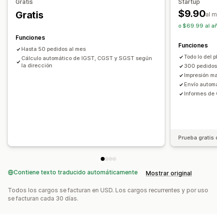
Registro
Gratis
Startup
Logos
Múltiples monedas
Múltiples idiomas
$9.90
Gratis
India (GST)
al 
o $69.99 al añ
Gestión de archivos
Informes y declaraciones
Funciones
Descarga masiva
Automatización de correos electrónicos
Informes de cumplimiento
Declaración multiestatal
Funciones
Hasta 50 pedidos al mes
Generación de PDF
Impresión y exportación
Informes
Todo lo del p
Declaración SST
Devolución de impuestos locales
Cálculo automático de IGST, CGST y SGST según
la dirección
Seguridad de los datos
Numeración secuencial
300 pedidos
Exportación de datos
Impresión m
Envío automá
Informes de
Prueba gratis 
Contiene texto traducido automáticamente
Mostrar original
Todos los cargos se facturan en USD. Los cargos recurrentes y por uso
se facturan cada 30 días.