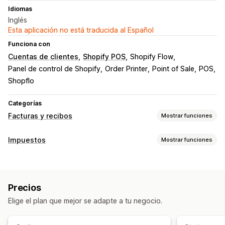
Idiomas
Inglés
Esta aplicación no está traducida al Español
Funciona con
Cuentas de clientes
Shopify POS
Shopify Flow
Panel de control de Shopify
Order Printer
Point of Sale
POS
Shopflo
Categorías
Facturas y recibos
Mostrar funciones
Tipos de documentos
Impuestos
Mostrar funciones
Facturas
Recibos
Confirmaciones de pedidos
Seguimiento de obligaciones
Nota de entrega
Reembolsos
Cálculo de obligaciones
Facturas personalizadas
Personalización
Precios
Cálculo de impuestos
Color y fuente
Promoción de marca
Campos
Elige el plan que mejor se adapte a tu negocio.
Tasas de impuestos
Gestión de tasa
Números de factura
Correo electrónico del remitente
Cálculo de impuestos
Plantillas
Códigos de barras