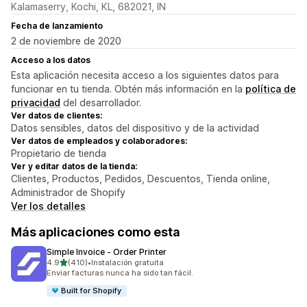
Kalamaserry, Kochi, KL, 682021, IN
Fecha de lanzamiento
2 de noviembre de 2020
Acceso a los datos
Esta aplicación necesita acceso a los siguientes datos para
funcionar en tu tienda. Obtén más información en la
política de
privacidad
del desarrollador.
Ver datos de clientes:
Datos sensibles, datos del dispositivo y de la actividad
Ver datos de empleados y colaboradores:
Propietario de tienda
Ver y editar datos de la tienda:
Clientes, Productos, Pedidos, Descuentos, Tienda online,
Administrador de Shopify
Ver los detalles
Más aplicaciones como esta
Simple Invoice ‑ Order Printer
de 5 estrellas
4.9
(410)
•
Instalación gratuita
410 reseñas en total
Enviar facturas nunca ha sido tan fácil.
Built for Shopify