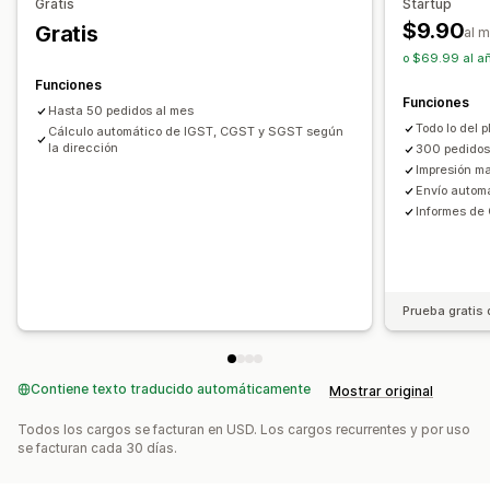
Registro
Gratis
Startup
Logos
Múltiples monedas
Múltiples idiomas
$9.90
Gratis
India (GST)
al 
o $69.99 al añ
Gestión de archivos
Informes y declaraciones
Funciones
Descarga masiva
Automatización de correos electrónicos
Informes de cumplimiento
Declaración multiestatal
Funciones
Hasta 50 pedidos al mes
Generación de PDF
Impresión y exportación
Informes
Todo lo del p
Declaración SST
Devolución de impuestos locales
Cálculo automático de IGST, CGST y SGST según
la dirección
Seguridad de los datos
Numeración secuencial
300 pedidos
Exportación de datos
Impresión m
Envío automá
Informes de
Prueba gratis 
Contiene texto traducido automáticamente
Mostrar original
Todos los cargos se facturan en USD. Los cargos recurrentes y por uso
se facturan cada 30 días.