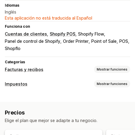
Idiomas
Inglés
Esta aplicación no está traducida al Español
Funciona con
Cuentas de clientes
Shopify POS
Shopify Flow
Panel de control de Shopify
Order Printer
Point of Sale
POS
Shopflo
Categorías
Facturas y recibos
Mostrar funciones
Tipos de documentos
Impuestos
Mostrar funciones
Facturas
Recibos
Confirmaciones de pedidos
Seguimiento de obligaciones
Nota de entrega
Reembolsos
Cálculo de obligaciones
Facturas personalizadas
Personalización
Precios
Cálculo de impuestos
Color y fuente
Promoción de marca
Campos
Elige el plan que mejor se adapte a tu negocio.
Tasas de impuestos
Gestión de tasa
Números de factura
Correo electrónico del remitente
Cálculo de impuestos
Plantillas
Códigos de barras