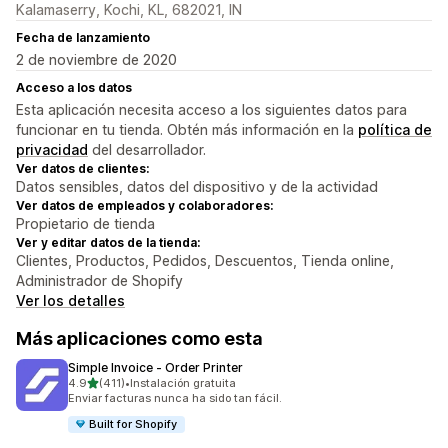
Kalamaserry, Kochi, KL, 682021, IN
Fecha de lanzamiento
2 de noviembre de 2020
Acceso a los datos
Esta aplicación necesita acceso a los siguientes datos para
funcionar en tu tienda. Obtén más información en la
política de
privacidad
del desarrollador.
Ver datos de clientes:
Datos sensibles, datos del dispositivo y de la actividad
Ver datos de empleados y colaboradores:
Propietario de tienda
Ver y editar datos de la tienda:
Clientes, Productos, Pedidos, Descuentos, Tienda online,
Administrador de Shopify
Ver los detalles
Más aplicaciones como esta
Simple Invoice ‑ Order Printer
de 5 estrellas
4.9
(411)
•
Instalación gratuita
411 reseñas en total
Enviar facturas nunca ha sido tan fácil.
Built for Shopify