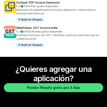
Oxilayer PDF Invoice Generator
de 5 estrellas
5.0
(161)
•
Plan gratis disponible
161 reseñas en total
Impresora de pedidos para facturas, albaranes, cotizaciones y
facturas electrónicas
Built for Shopify
WebPlanex: GST Invoice India
de 5 estrellas
5.0
(443)
•
Prueba gratis disponible
443 reseñas en total
Gestiona facturas con GST, informes y facturas electrónicas sin
complicaciones
Built for Shopify
¿Quieres agregar una
aplicación?
Prueba Shopify gratis por 3 días