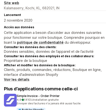
Site web
Kalamaserry, Kochi, KL, 682021, IN
Lancement
2 novembre 2020
Accès aux données
Cette application a besoin d’accéder aux données suivantes
pour fonctionner sur votre boutique. Comprendre pourquoi en
lisant la
politique de confidentialité
du développeur.
Consulter les données des clients:
Données sensibles, données de l’appareil et de l’activité
Consulter les données des employés et des collaborateurs:
Propriétaire de la boutique
Afficher et modifier les données de la boutique:
Clients, produits, commandes, réductions, Boutique en ligne,
interface d'administration Shopify
Voir les détails
Plus d’applications comme celle-ci
Simple Invoice ‑ Order Printer
étoile(s) sur 5
4,9
(410)
•
Installation gratuite
410 avis au total
Envoyer des factures n'a jamais été aussi facile.
Built for Shopify