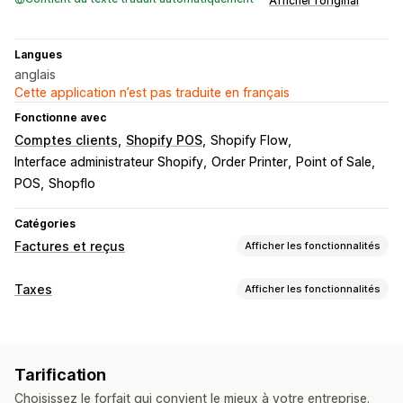
Afficher l’original
Langues
anglais
Cette application n’est pas traduite en français
Fonctionne avec
Comptes clients
Shopify POS
Shopify Flow
Interface administrateur Shopify
Order Printer
Point of Sale
POS
Shopflo
Catégories
Factures et reçus
Afficher les fonctionnalités
Types de document
Taxes
Afficher les fonctionnalités
Factures
Reçus
Confirmations de commandes
Suivi du passif
Bordereaux d’expédition
Remboursements
Calcul du passif
Factures clients
Personnalisation
Tarification
Calcul des taxes
Couleur et police
Image de marque
Champs
Choisissez le forfait qui convient le mieux à votre entreprise.