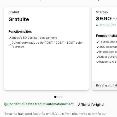
Taux de taxation
Gestion des taux
Numéros de facture
Adresse e-mail de contact
Calcul des taxes
Modèles
Codes-barres
Logos
Inscription
Gratuit
Startup
Devises multiples
Multilingue
$9.90
Gratuite
Inde (TPS)
/ m
ou $69.99/an 
Gestion de fichiers
Rapports et déclarations
Fonctionnalités
Téléchargement groupé
Automatisation des e-mails
Rapports de conformité
Déclarations multi-états
Fonctionnalit
Jusqu’à 50 commandes par mois
Génération de PDF
Impression et exportation
Rapports
Toutes les fo
Déclarations SST
Remboursements des taxes locales
Calcul automatique de l’IGST / CGST - SGST selon
l’adresse
Sécurité des données
Numérotation séquentielle
300 comman
Exportation des données
Impression 
Envoi automa
Rapports GS
Essai gratuit d
Contient du texte traduit automatiquement
Afficher l’original
Tous les frais sont facturés en USD. Les frais récurrents et basés sur