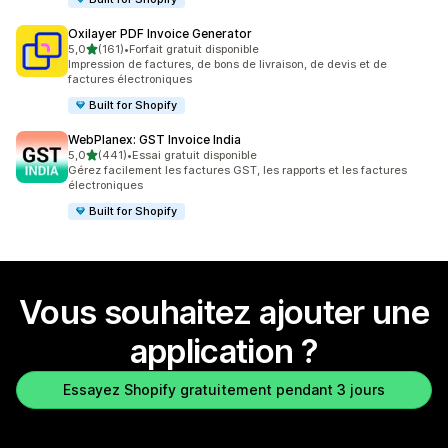
Oxilayer PDF Invoice Generator
étoile(s) sur 5
5,0
(161)
•
Forfait gratuit disponible
161 avis au total
Impression de factures, de bons de livraison, de devis et de
factures électroniques
Built for Shopify
WebPlanex: GST Invoice India
étoile(s) sur 5
5,0
(441)
•
Essai gratuit disponible
441 avis au total
Gérez facilement les factures GST, les rapports et les factures
électroniques
Built for Shopify
Vous souhaitez ajouter une
application ?
Essayez Shopify gratuitement pendant 3 jours