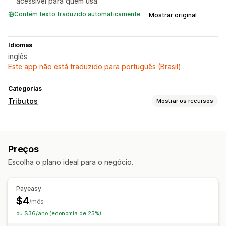
acessível para quem usa
Contém texto traduzido automaticamente
Mostrar original
Idiomas
inglês
Este app não está traduzido para português (Brasil)
Categorias
Tributos
Mostrar os recursos
Acompanhamento de responsabilidades
Faturas personalizadas
Preços
Cálculo tributário
Escolha o plano ideal para o negócio.
Alíquotas
Inscrição
Payeasy
$4
Índia (GST)
/mês
ou $36/ano (economia de 25%)
Apresentação e declaração