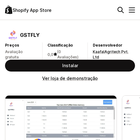
Shopify App Store
GSTFLY
Preços
Classificação
Desenvolvedor
Avaliação
(0
KaafalAgritech Pvt.
0,0
gratuita
Avaliações)
Ltd
Instalar
Ver loja de demonstração