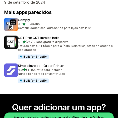
9 de setembro de 2024
Mais apps parecidos
Comply
de 5 estrelas
3,3
(3)
•
Grátis
3 avaliações ao todo
Conformidade fiscal automática para lojas com PDV
GST Pro: GST Invoice India
de 5 estrelas
5,0
(247)
•
Plano gratuito disponível
247 avaliações ao todo
Faturas com GST fáceis para a Índia. Relatórios, notas de crédito e
declarações.
Built for Shopify
Simple Invoice ‑ Order Printer
de 5 estrelas
4,9
(411)
•
Grátis para instalar
411 avaliações ao todo
Nunca foi tão fácil enviar faturas.
Built for Shopify
Quer adicionar um app?
Faça uma avaliação gratuita da Shopify por 3 dias