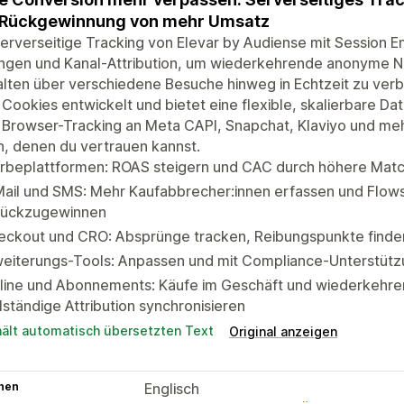
 Rückgewinnung von mehr Umsatz
erverseitige Tracking von Elevar by Audiense mit Session E
ungen und Kanal-Attribution, um wiederkehrende anonyme N
lten über verschiedene Besuche hinweg in Echtzeit zu verbi
Cookies entwickelt und bietet eine flexible, skalierbare D
Browser-Tracking an Meta CAPI, Snapchat, Klaviyo und mehr l
, denen du vertrauen kannst.
rbeplattformen: ROAS steigern und CAC durch höhere Matc
Mail und SMS: Mehr Kaufabbrecher:innen erfassen und Flo
rückzugewinnen
eckout und CRO: Absprünge tracken, Reibungspunkte finden
eiterungs-Tools: Anpassen und mit Compliance-Unterstützu
line und Abonnements: Käufe im Geschäft und wiederkehren
lständige Attribution synchronisieren
hält automatisch übersetzten Text
Original anzeigen
hen
Englisch