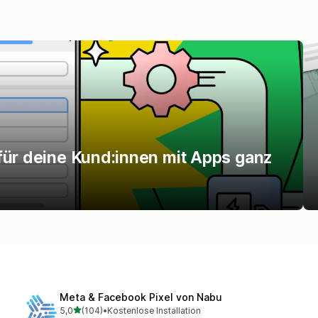
für deine Kund:innen mit Apps ganz
Meta & Facebook Pixel von Nabu
von 5 Sternen
5,0
(104)
•
Kostenlose Installation
104 Rezensionen insgesamt