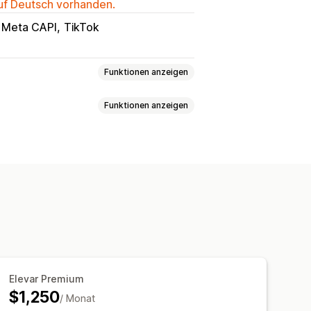
auf Deutsch vorhanden.
Meta CAPI
TikTok
Funktionen anzeigen
Funktionen anzeigen
gruppen
grafie
Gerät
Event-basiert
ing
Event-Tracking
Segmentierung
rm
Produktkategorie
Retargeting
lyse
ysen
ROAS
Gewinneinblicke
-Tracking
n
Interaktionskennzahlen
acking
osten pro Akquisition
Dashboards
Elevar Premium
Traffic-Quelle
$1,250
/ Monat
nachrichtigungen