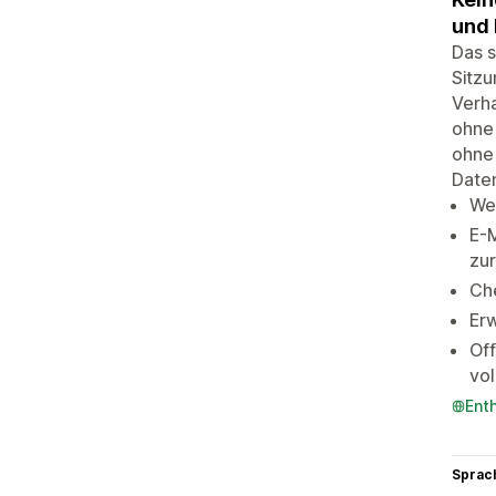
und
Das s
Sitz
Verha
ohne 
ohne 
Daten
We
E-
zu
Ch
Erw
Off
vol
Ent
Sprac