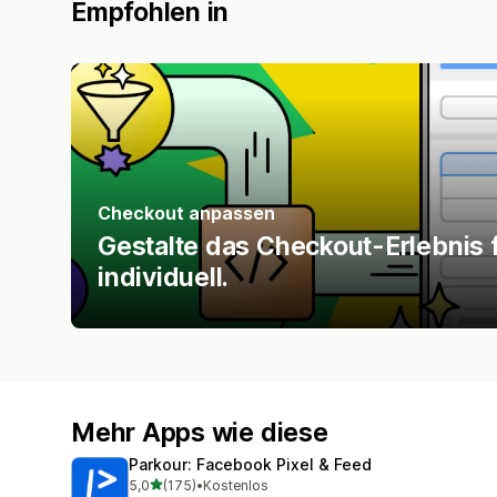
Empfohlen in
Checkout anpassen
Gestalte das Checkout-Erlebnis 
individuell.
Mehr Apps wie diese
Parkour: Facebook Pixel & Feed
von 5 Sternen
5,0
(175)
•
Kostenlos
175 Rezensionen insgesamt