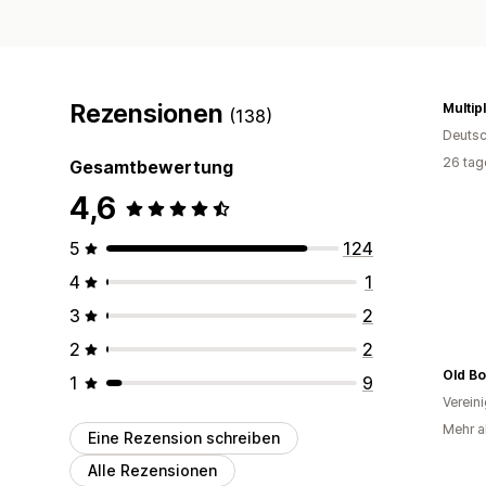
Rezensionen
Multip
(138)
Deutsc
26 tag
Gesamtbewertung
4,6
5
124
4
1
3
2
2
2
Old B
1
9
Verein
Mehr a
Eine Rezension schreiben
Alle Rezensionen