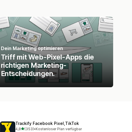
Dein Marketing optimieren
Triff mit Web-Pixel-Apps die
richtigen Marketing-
Entscheidungen.
Trackify Facebook Pixel,TikTok
von 5 Sternen
4,8
(353)
•
Kostenloser Plan verfügbar
353 Rezensionen insgesamt