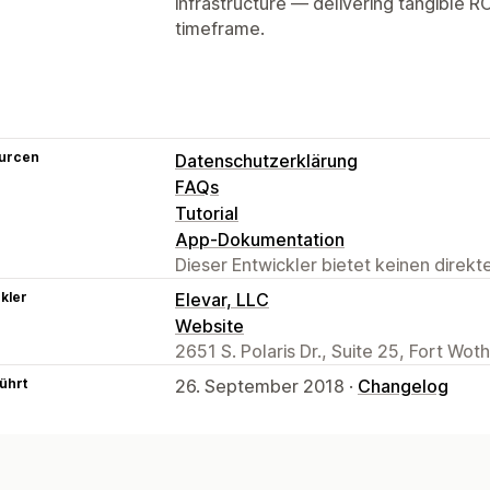
infrastructure — delivering tangible R
timeframe.
urcen
Datenschutzerklärung
FAQs
Tutorial
App-Dokumentation
Dieser Entwickler bietet keinen direk
kler
Elevar, LLC
Website
2651 S. Polaris Dr., Suite 25, Fort Wot
ührt
26. September 2018 ·
Changelog