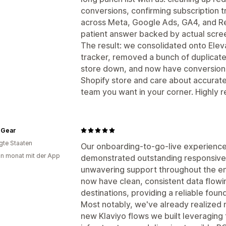
conversions, confirming subscription t
across Meta, Google Ads, GA4, and Red
patient answer backed by actual scre
The result: we consolidated onto Eleva
tracker, removed a bunch of duplicate
store down, and now have conversion da
Shopify store and care about accurate
team you want in your corner. Highl
 Gear
igte Staaten
Our onboarding-to-go-live experienc
in monat mit der App
demonstrated outstanding responsiven
unwavering support throughout the en
now have clean, consistent data flowi
destinations, providing a reliable foun
Most notably, we've already realized
new Klaviyo flows we built leveraging 