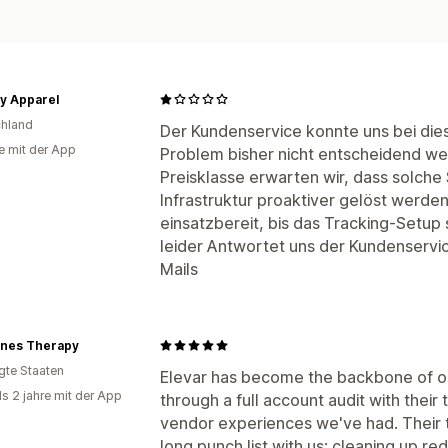
ly Apparel
hland
Der Kundenservice konnte uns bei di
e mit der App
Problem bisher nicht entscheidend weit
Preisklasse erwarten wir, dass solche 
Infrastruktur proaktiver gelöst werden.
einsatzbereit, bis das Tracking-Setup st
leider Antwortet uns der Kundenservic
Mails
ones Therapy
igte Staaten
Elevar has become the backbone of ou
ls 2 jahre mit der App
through a full account audit with their
vendor experiences we've had. Their 
long punch list with us: cleaning up r