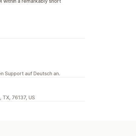
OI within a remarkably short
ten Support auf Deutsch an.
h, TX, 76137, US