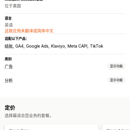
位于美国
语言
英语
这款应用未翻译成简体中文
适配以下产品：
结账
GA4
Google Ads
Klaviyo
Meta CAPI
TikTok
类别
广告
显示功能
定向
分析
显示功能
受众细分
类似受众
自定义受众
人口统计
设备
基于活动
客户行为
基于地点
行为
平台
产品类别
再营销
实时跟踪
活动跟踪
事件跟踪
细分
页面浏览量
访客 IP
宣传活动管理
定价
忠诚度分析
像素管理
选择最适合您业务的套餐。
营销和销售
绩效分析
营销归因
结账分析
ROAS
利润洞察
购买跟踪
漏斗分析