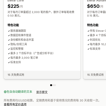
Elevar Core
Elevar Advan
绩效跟踪
广告支出
互动指标
ROI 分析
转化跟踪
每次获客成本
UTM 跟踪
弃购
像素跟踪
$225
$650
/月
/月
控制面板
展示次数
UTM 归因
流量来源
对于每月订单量超过 2,000 笔的客户，额外订单每笔收费
对于每月订单量超
视觉和报告
0.50 美元。
0.15 美元。
分析控制面板
数据导出
通知
特色功能
特色功能
服务器端跟踪
所有 Elevar
数据层和事件管道
最多 4 个
身份解析和会话丰富
利润优化
隐私/合规工具
每月最多 10,
监控和警报
标准支持
最多 2 个目标平台（广告或分析平台）
每月最多 2,000 笔订单
标准支持
15 天免费试用
15 天免费试用
包含自动翻译的文本
显示原文
所有费用均以USD结算。 定期费用和基于使用情况的费用每 30 天收取一次。
查看所有定价选项