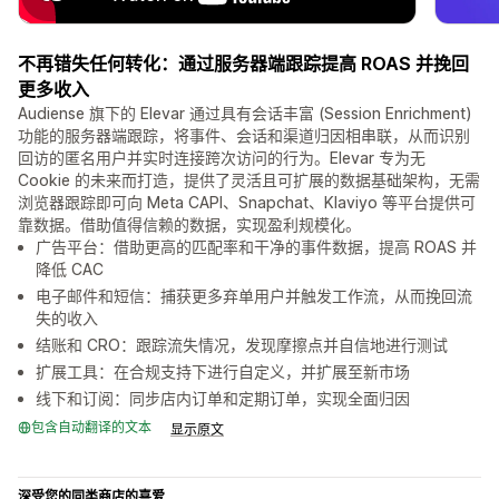
不再错失任何转化：通过服务器端跟踪提高 ROAS 并挽回
更多收入
Audiense 旗下的 Elevar 通过具有会话丰富 (Session Enrichment)
功能的服务器端跟踪，将事件、会话和渠道归因相串联，从而识别
回访的匿名用户并实时连接跨次访问的行为。Elevar 专为无
Cookie 的未来而打造，提供了灵活且可扩展的数据基础架构，无需
浏览器跟踪即可向 Meta CAPI、Snapchat、Klaviyo 等平台提供可
靠数据。借助值得信赖的数据，实现盈利规模化。
广告平台：借助更高的匹配率和干净的事件数据，提高 ROAS 并
降低 CAC
电子邮件和短信：捕获更多弃单用户并触发工作流，从而挽回流
失的收入
结账和 CRO：跟踪流失情况，发现摩擦点并自信地进行测试
扩展工具：在合规支持下进行自定义，并扩展至新市场
线下和订阅：同步店内订单和定期订单，实现全面归因
包含自动翻译的文本
显示原文
深受您的同类商店的喜爱