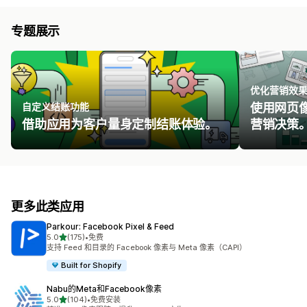
专题展示
优化营销效
自定义结账功能
使用网页
借助应用为客户量身定制结账体验。
营销决策
更多此类应用
Parkour: Facebook Pixel & Feed
星（满分 5 星）
5.0
(175)
•
免费
总共 175 条评论
支持 Feed 和目录的 Facebook 像素与 Meta 像素（CAPI）
Built for Shopify
Nabu的Meta和Facebook像素
星（满分 5 星）
5.0
(104)
•
免费安装
总共 104 条评论