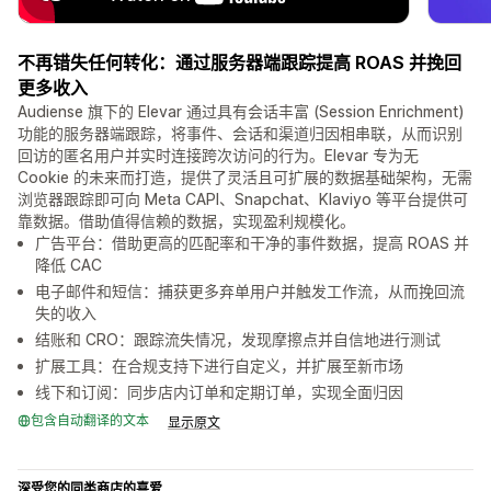
不再错失任何转化：通过服务器端跟踪提高 ROAS 并挽回
更多收入
Audiense 旗下的 Elevar 通过具有会话丰富 (Session Enrichment)
功能的服务器端跟踪，将事件、会话和渠道归因相串联，从而识别
回访的匿名用户并实时连接跨次访问的行为。Elevar 专为无
Cookie 的未来而打造，提供了灵活且可扩展的数据基础架构，无需
浏览器跟踪即可向 Meta CAPI、Snapchat、Klaviyo 等平台提供可
靠数据。借助值得信赖的数据，实现盈利规模化。
广告平台：借助更高的匹配率和干净的事件数据，提高 ROAS 并
降低 CAC
电子邮件和短信：捕获更多弃单用户并触发工作流，从而挽回流
失的收入
结账和 CRO：跟踪流失情况，发现摩擦点并自信地进行测试
扩展工具：在合规支持下进行自定义，并扩展至新市场
线下和订阅：同步店内订单和定期订单，实现全面归因
包含自动翻译的文本
显示原文
深受您的同类商店的喜爱