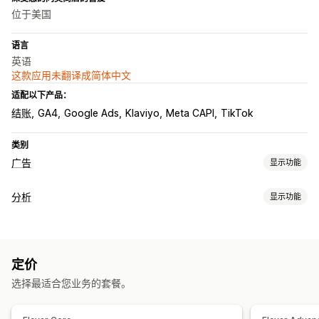
位于美国
语言
英语
这款应用未翻译成简体中文
适配以下产品：
结账
GA4
Google Ads
Klaviyo
Meta CAPI
TikTok
类别
广告
显示功能
定向
分析
显示功能
受众细分
类似受众
自定义受众
人口统计
设备
基于活动
客户行为
基于地点
行为
平台
产品类别
再营销
实时跟踪
活动跟踪
事件跟踪
细分
页面浏览量
访客 IP
宣传活动管理
定价
忠诚度分析
像素管理
选择最适合您业务的套餐。
营销和销售
绩效分析
营销归因
结账分析
ROAS
利润洞察
购买跟踪
漏斗分析