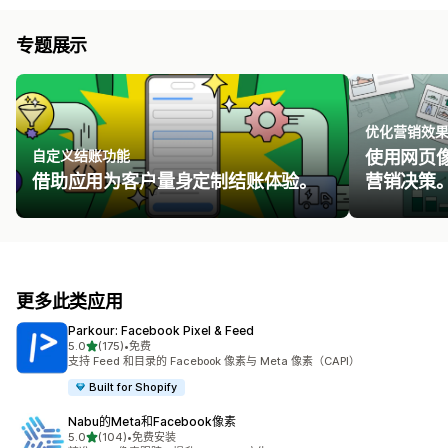
专题展示
优化营销效
自定义结账功能
使用网页
借助应用为客户量身定制结账体验。
营销决策
更多此类应用
Parkour: Facebook Pixel & Feed
星（满分 5 星）
5.0
(175)
•
免费
总共 175 条评论
支持 Feed 和目录的 Facebook 像素与 Meta 像素（CAPI）
Built for Shopify
Nabu的Meta和Facebook像素
星（满分 5 星）
5.0
(104)
•
免费安装
总共 104 条评论