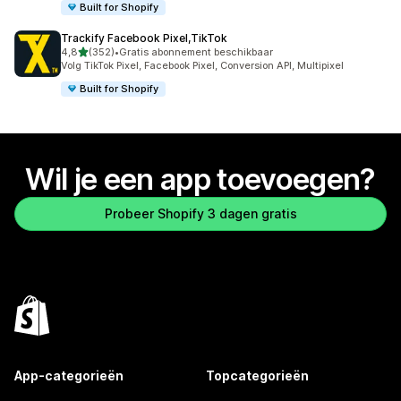
Built for Shopify
Trackify Facebook Pixel,TikTok
van 5 sterren
4,8
(352)
•
Gratis abonnement beschikbaar
352 recensies in totaal
Volg TikTok Pixel, Facebook Pixel, Conversion API, Multipixel
Built for Shopify
Wil je een app toevoegen?
Probeer Shopify 3 dagen gratis
App-categorieën
Topcategorieën