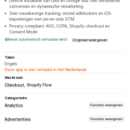
Directe installatie van GA4 en Google Ads: met verbeterde
conversies en dynamische remarketing
Zeer nauwkeurige tracking: omzeil adblockers en iOS-
beperkingen met server-side GTM
Privacy-compliant: AVG, CCPA, Shopify-checkout en
Consent Mode
Bevat automatisch vertaalde tekst
Origineel weergeven
Talen
Engels
Deze app is niet vertaald in het Nederlands
Werkt met
Checkout
Shopify Flow
Categorieën
Analytics
Functies weergeven
Klantgedrag
Advertenties
Functies weergeven
Tracking in realtime
Activiteiten volgen