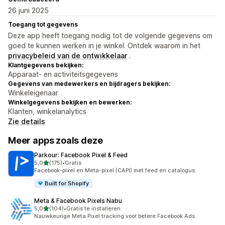
26 juni 2025
Toegang tot gegevens
Deze app heeft toegang nodig tot de volgende gegevens om
goed te kunnen werken in je winkel. Ontdek waarom in het
privacybeleid van de ontwikkelaar
.
Klantgegevens bekijken:
Apparaat- en activiteitsgegevens
Gegevens van medewerkers en bijdragers bekijken:
Winkeleigenaar
Winkelgegevens bekijken en bewerken:
Klanten, winkelanalytics
Zie details
Meer apps zoals deze
Parkour: Facebook Pixel & Feed
van 5 sterren
5,0
(175)
•
Gratis
175 recensies in totaal
Facebook-pixel en Meta-pixel (CAPI) met feed en catalogus
Built for Shopify
Meta & Facebook Pixels Nabu
van 5 sterren
5,0
(104)
•
Gratis te installeren
104 recensies in totaal
Nauwkeurige Meta Pixel tracking voor betere Facebook Ads