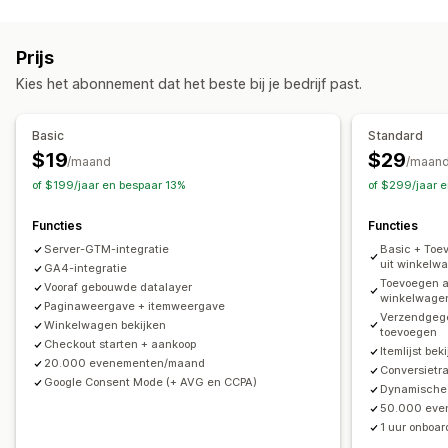
Targeting
Evenementen volgen
Segmentering
Paginaweergaven
Soortgelijke doelgroepen
Apparaat
Lifetime value (LTV)
Prijs
Op basis van evenement
Gedrag
Platform
Retargeting
Marketing en verkopen
Kies het abonnement dat het beste bij je bedrijf past.
Campagne beheren
Marketingtoewijzing
Checkoutanalytics
Inzichten in winst
Website
Aankopen volgen
Funnelanalyse
Verlaten winkelwagen
Basic
Standard
$19
$29
Prestatie-analytics
/maand
/maan
Beeldmateriaal en rapporten
of $199/jaar en bespaar 13%
of $299/jaar 
Prestaties volgen
Advertentie-uitgaven
Naleving van AVG
Betrokkenheidsstatistieken
Conversietracking
Functies
Functies
Kosten per acquisitie
Verkeersbron
Server-GTM-integratie
Basic + Toe
uit winkelw
GA4-integratie
Toevoegen a
Vooraf gebouwde datalayer
winkelwage
Paginaweergave + itemweergave
Verzendgeg
Winkelwagen bekijken
toevoegen
Checkout starten + aankoop
Itemlijst bek
20.000 evenementen/maand
Conversietr
Google Consent Mode (+ AVG en CCPA)
Dynamische 
50.000 eve
1 uur onboa