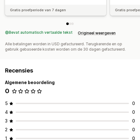
Gratis proefperiode van 7 dagen
Gratis proefp
Bevat automatisch vertaalde tekst
Origineel weergeven
Alle betalingen worden in USD gefactureerd. Terugkerende en op
gebruik gebaseerde kosten worden om de 30 dagen gefactureerd.
Recensies
Algemene beoordeling
0
5
0
4
0
3
0
2
0
1
0