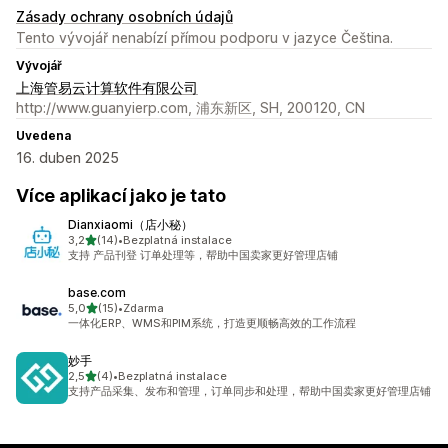
Zásady ochrany osobních údajů
Tento vývojář nenabízí přímou podporu v jazyce Čeština.
Vývojář
上海管易云计算软件有限公司
http://www.guanyierp.com, 浦东新区, SH, 200120, CN
Uvedena
16. duben 2025
Více aplikací jako je tato
Dianxiaomi（店小秘）
z 5 hvězd
3,2
(14)
•
Bezplatná instalace
Celkový počet recenzí: 14
支持 产品刊登 订单处理等，帮助中国卖家更好管理店铺
base.com
z 5 hvězd
5,0
(15)
•
Zdarma
Celkový počet recenzí: 15
一体化ERP、WMS和PIM系统，打造更顺畅高效的工作流程
妙手
z 5 hvězd
2,5
(4)
•
Bezplatná instalace
Celkový počet recenzí: 4
支持产品采集、发布和管理，订单同步和处理，帮助中国卖家更好管理店铺