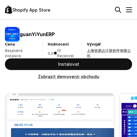
Shopify App Store
guanYiYunERP
Cena
Hodnocení
Vývojář
Bezplatná
(0
上海管易云计算软件有限公
0,0
instalace
Recenze)
司
Instalovat
Zobrazit demoverzi obchodu