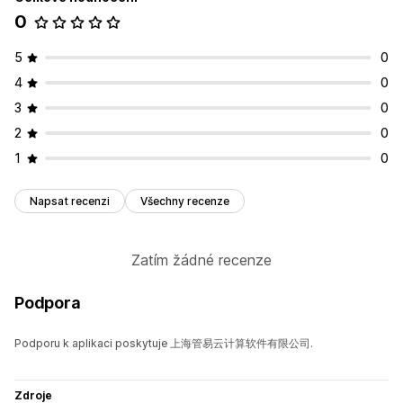
0
5
0
4
0
3
0
2
0
1
0
Napsat recenzi
Všechny recenze
Zatím žádné recenze
Podpora
Podporu k aplikaci poskytuje 上海管易云计算软件有限公司.
Zdroje