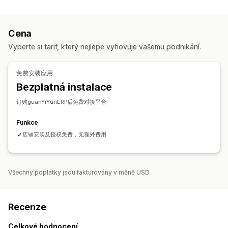
Zpracování objednávek
Synchronizace objednávek
Cena
Správa skladových zásob
Vyberte si tarif, který nejlépe vyhovuje vašemu podnikání.
Synchronizace v reálném čase
免费安装应用
Bezplatná instalace
订购guanYiYunERP后免费对接平台
Funkce
店铺安装及授权免费，无额外费用
Všechny poplatky jsou fakturovány v měně USD.
Recenze
Celkové hodnocení