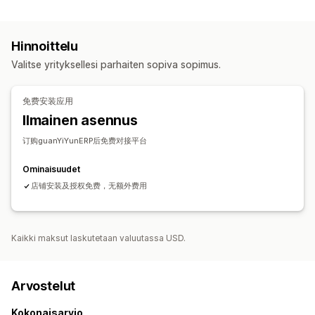
Tilausten käsittely
Tilausten synkronointi
Hinnoittelu
Varastonhallinta
Valitse yrityksellesi parhaiten sopiva sopimus.
Reaaliaikainen synkronointi
免费安装应用
Ilmainen asennus
订购guanYiYunERP后免费对接平台
Ominaisuudet
店铺安装及授权免费，无额外费用
Kaikki maksut laskutetaan valuutassa USD.
Arvostelut
Kokonaisarvio