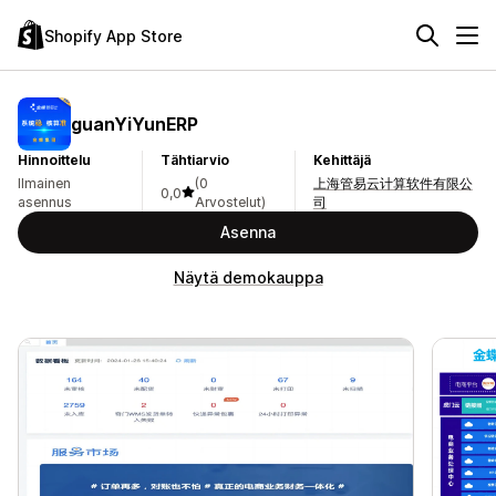
Shopify App Store
guanYiYunERP
Hinnoittelu
Tähtiarvio
Kehittäjä
Ilmainen
(0
上海管易云计算软件有限公
0,0
asennus
Arvostelut)
司
Asenna
Näytä demokauppa