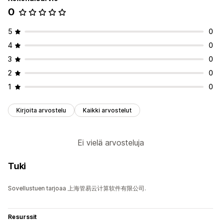
0
5
0
4
0
3
0
2
0
1
0
Kirjoita arvostelu
Kaikki arvostelut
Ei vielä arvosteluja
Tuki
Sovellustuen tarjoaa 上海管易云计算软件有限公司.
Resurssit