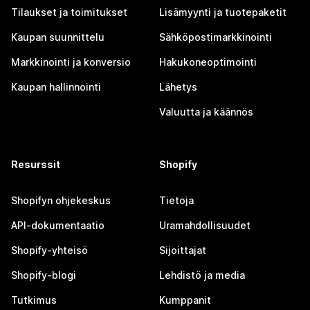
Tilaukset ja toimitukset
Lisämyynti ja tuotepaketit
Kaupan suunnittelu
Sähköpostimarkkinointi
Markkinointi ja konversio
Hakukoneoptimointi
Kaupan hallinnointi
Lähetys
Valuutta ja käännös
Resurssit
Shopify
Shopifyn ohjekeskus
Tietoja
API-dokumentaatio
Uramahdollisuudet
Shopify-yhteisö
Sijoittajat
Shopify-blogi
Lehdistö ja media
Tutkimus
Kumppanit