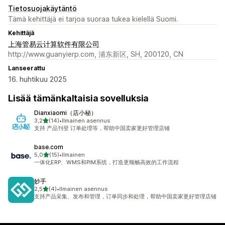
Tietosuojakäytäntö
Tämä kehittäjä ei tarjoa suoraa tukea kielellä Suomi.
Kehittäjä
上海管易云计算软件有限公司
http://www.guanyierp.com, 浦东新区, SH, 200120, CN
Lanseerattu
16. huhtikuu 2025
Lisää tämänkaltaisia sovelluksia
Dianxiaomi（店小秘）
/ 5 tähteä
3,2
(14)
•
Ilmainen asennus
14 arvostelua yhteensä
支持 产品刊登 订单处理等，帮助中国卖家更好管理店铺
base.com
/ 5 tähteä
5,0
(15)
•
Ilmainen
15 arvostelua yhteensä
一体化ERP、WMS和PIM系统，打造更顺畅高效的工作流程
妙手
/ 5 tähteä
2,5
(4)
•
Ilmainen asennus
4 arvostelua yhteensä
支持产品采集、发布和管理，订单同步和处理，帮助中国卖家更好管理店铺