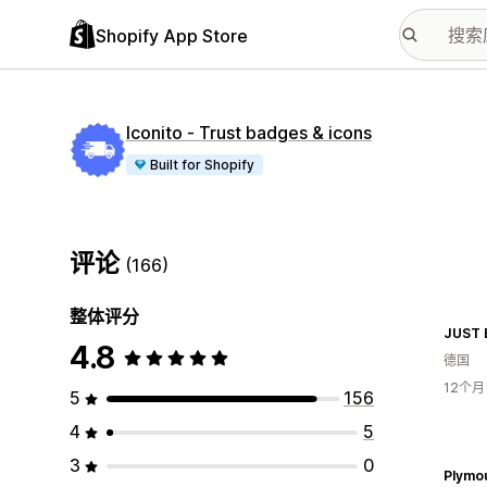
Shopify App Store
Iconito ‑ Trust badges & icons
Built for Shopify
评论
(166)
整体评分
4.8
德国
12个
5
156
4
5
3
0