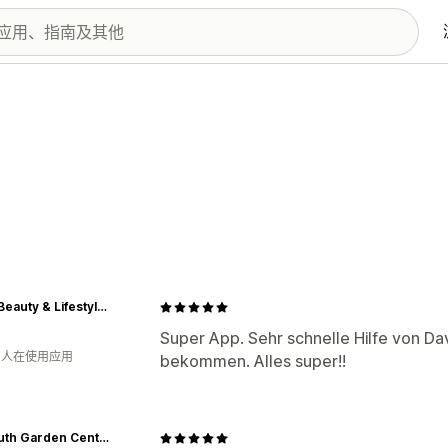
JUST Beauty & Lifestyle Kosmetikstudio Just
Super App. Sehr schnelle Hilfe von Da
月 人在使用应用
bekommen. Alles super!!
Plymouth Garden Centre