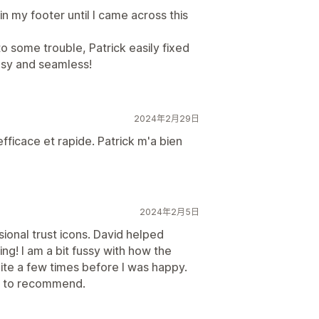
in my footer until I came across this
to some trouble, Patrick easily fixed
asy and seamless!
2024年2月29日
efficace et rapide. Patrick m'a bien
2024年2月5日
sional trust icons. David helped
g! I am a bit fussy with how the
ite a few times before I was happy.
y to recommend.