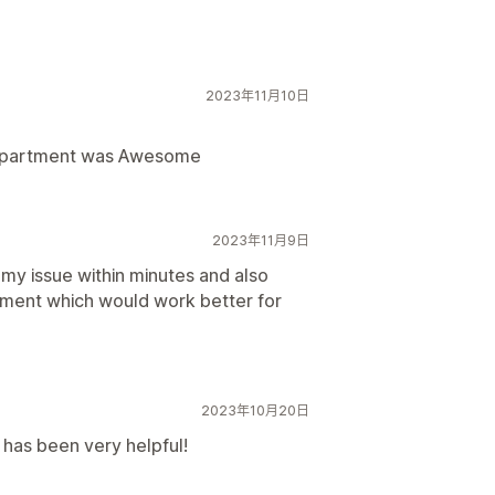
2023年11月10日
Department was Awesome
2023年11月9日
 my issue within minutes and also
ement which would work better for
2023年10月20日
 has been very helpful!