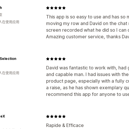
h
亚
This app is so easy to use and has so 
 人在使用应用
moving my row and David on the chat 
screen recorded what he did so I can do
Amazing customer service, thanks Dav
Selection
David was fantastic to work with, had
 人在使用应用
and capable man. I had issues with th
product page, especially with a full
a raise, as he has shown exemplary qua
recommend this app for anyone to use 
reX
Rapide & Efficace