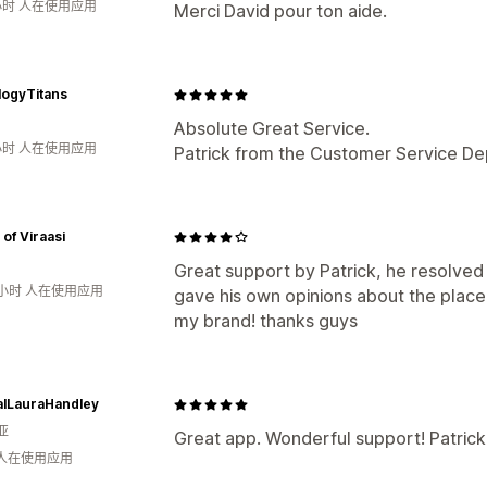
小时 人在使用应用
Merci David pour ton aide.
logyTitans
Absolute Great Service.
小时 人在使用应用
Patrick from the Customer Service 
of Viraasi
Great support by Patrick, he resolved
1小时 人在使用应用
gave his own opinions about the plac
my brand! thanks guys
alLauraHandley
亚
Great app. Wonderful support! Patrick
 人在使用应用