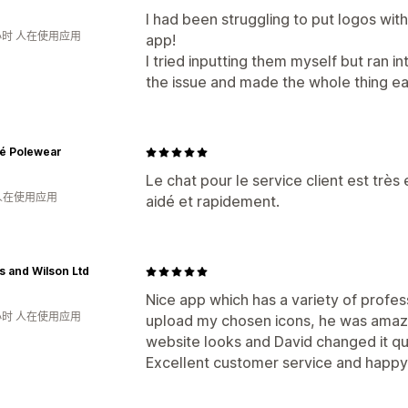
I had been struggling to put logos with
小时 人在使用应用
app!
I tried inputting them myself but ran in
the issue and made the whole thing e
é Polewear
Le chat pour le service client est très 
 人在使用应用
aidé et rapidement.
 and Wilson Ltd
Nice app which has a variety of profes
小时 人在使用应用
upload my chosen icons, he was amazin
website looks and David changed it qu
Excellent customer service and happ