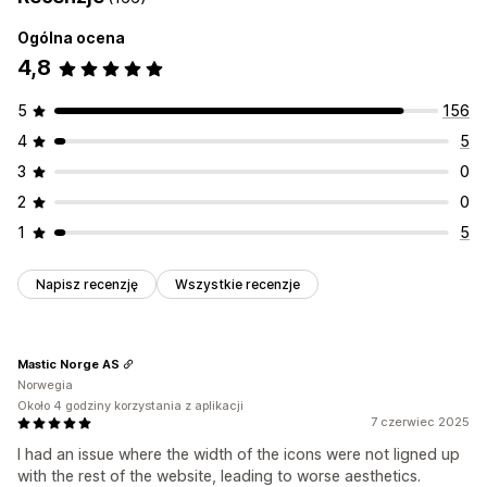
Ogólna ocena
4,8
5
156
4
5
3
0
2
0
1
5
Napisz recenzję
Wszystkie recenzje
Mastic Norge AS
Norwegia
Około 4 godziny korzystania z aplikacji
7 czerwiec 2025
I had an issue where the width of the icons were not ligned up
with the rest of the website, leading to worse aesthetics.