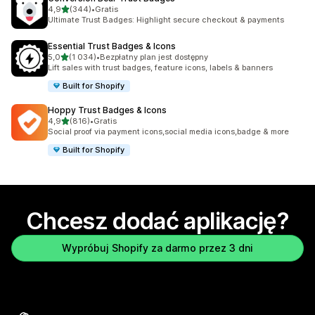
na 5 gwiazdek
4,9
(344)
•
Gratis
Łączna liczba recenzji: 344
Ultimate Trust Badges: Highlight secure checkout & payments
Essential Trust Badges & Icons
na 5 gwiazdek
5,0
(1 034)
•
Bezpłatny plan jest dostępny
Łączna liczba recenzji: 1034
Lift sales with trust badges, feature icons, labels & banners
Built for Shopify
Hoppy Trust Badges & Icons
na 5 gwiazdek
4,9
(816)
•
Gratis
Łączna liczba recenzji: 816
Social proof via payment icons,social media icons,badge & more
Built for Shopify
Chcesz dodać aplikację?
Wypróbuj Shopify za darmo przez 3 dni