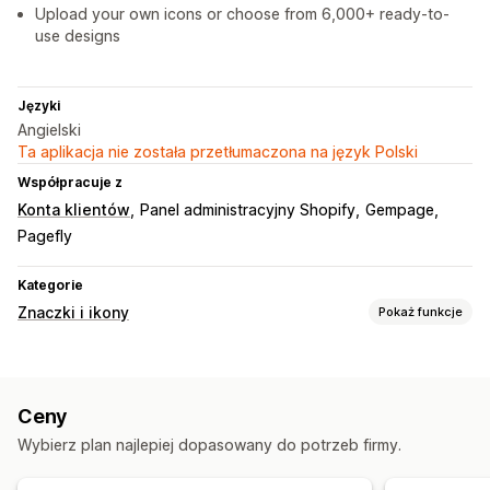
Upload your own icons or choose from 6,000+ ready-to-
use designs
Języki
Angielski
Ta aplikacja nie została przetłumaczona na język Polski
Współpracuje z
Konta klientów
Panel administracyjny Shopify
Gempage
Pagefly
Kategorie
Znaczki i ikony
Pokaż funkcje
Typy ikon
Niestandardowe
Gwarancja jakości
Płatność
Ceny
Funkcje produktu
Banery sprzedaży
Zabezpieczenia
Wybierz plan najlepiej dopasowany do potrzeb firmy.
Wysyłka
Media społecznościowe
Zaufanie
Gwarancja
Dostosowanie