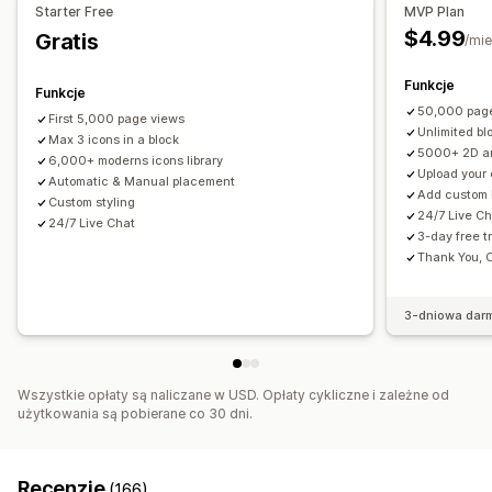
Starter Free
MVP Plan
Animacje
Tła
Obramowanie
Kolory
$4.99
Gratis
/mie
Niestandardowy tekst
Czcionki
Styl
Rozmiar
Dymki podpowiedzi
Przesyłanie pliku
Funkcje
Funkcje
Responsywność na urządzeniach mobilnych
50,000 page
First 5,000 page views
Unlimited bl
Dla konkretnego urządzenia
Max 3 icons in a block
Planowanie
5000+ 2D and
6,000+ moderns icons library
Upload your
Pozycja ikony
Automatic & Manual placement
Add custom 
Custom styling
Pozycja ręczna
Pozycja automatyczna
Pasek ogłoszeń
24/7 Live C
24/7 Live Chat
3-day free tr
Niestandardowe strony
Strona koszyka
Thank You, 
Strona realizacji zakupu
Strona kolekcji
Stopka
Nagłówek
Sekcja główna
Strona główna
Strony docelowe
3-dniowa dar
Strony produktu
Strona wyszukiwania
Wszystkie opłaty są naliczane w USD. Opłaty cykliczne i zależne od
użytkowania są pobierane co 30 dni.
Recenzje
(166)