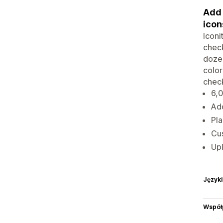
Add 
icon
Iconi
chec
dozen
color
check
6,0
Ad
Pla
Cus
Up
Języki
Współ