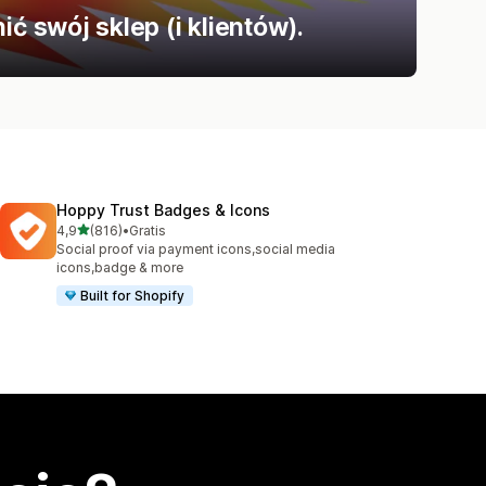
ć swój sklep (i klientów).
Hoppy Trust Badges & Icons
na 5 gwiazdek
4,9
(816)
•
Gratis
Łączna liczba recenzji: 816
Social proof via payment icons,social media
icons,badge & more
Built for Shopify