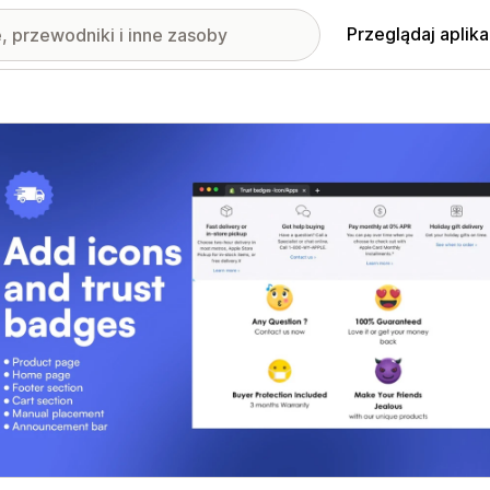
Przeglądaj aplika
nione obrazy w galerii