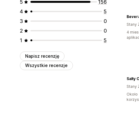
5
156
4
5
Bever
3
0
Stany 
2
0
4 mies
aplikac
1
5
Napisz recenzję
Wszystkie recenzje
Salty 
Stany 
Około 
korzyst