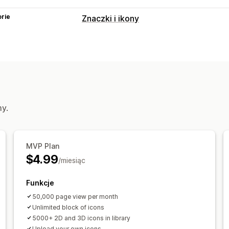
rie
Znaczki i ikony
Typy ikon
Niestandardowe
Gwarancja jakości
Banery sprzedaży
Zabezpieczenia
Zaufanie
Gwarancja
Dostosowanie
my.
Animacje
Tła
Obramowanie
Kolory
Styl
Rozmiar
Dymki podpowiedzi
Pr
Responsywność na urządzeniach mob
MVP Plan
$4.99
Planowanie
/miesiąc
Pozycja ikony
Funkcje
Pozycja ręczna
Pozycja automatycz
50,000 page view per month
Niestandardowe strony
Strona koszy
Unlimited block of icons
5000+ 2D and 3D icons in library
Strona kolekcji
Stopka
Nagłówek
S
Upload your own icons