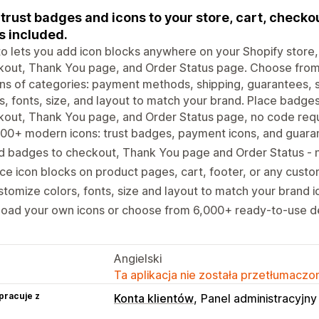
trust badges and icons to your store, cart, check
s included.
to lets you add icon blocks anywhere on your Shopify store,
kout, Thank You page, and Order Status page. Choose fro
s of categories: payment methods, shipping, guarantees, 
s, fonts, size, and layout to match your brand. Place badge
out, Thank You page, and Order Status page, no code requ
00+ modern icons: trust badges, payment icons, and guara
d badges to checkout, Thank You page and Order Status -
ce icon blocks on product pages, cart, footer, or any custo
tomize colors, fonts, size and layout to match your brand i
load your own icons or choose from 6,000+ ready-to-use d
Angielski
Ta aplikacja nie została przetłumaczon
pracuje z
Konta klientów
Panel administracyjny