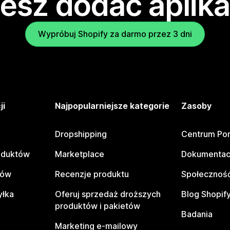
esz dodać aplika
Wypróbuj Shopify za darmo przez 3 dni
ji
Najpopularniejsze kategorie
Zasoby
Dropshipping
Centrum Po
oduktów
Marketplace
Dokumentac
tów
Recenzje produktu
Społeczność
yłka
Oferuj sprzedaż droższych
Blog Shopif
produktów i pakietów
Badania
Marketing e-mailowy