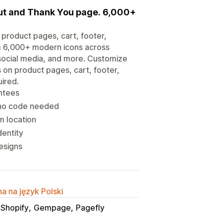
out and Thank You page. 6,000+
 product pages, cart, footer,
m 6,000+ modern icons across
social media, and more. Customize
s on product pages, cart, footer,
ired.
ntees
 no code needed
m location
dentity
esigns
a na język Polski
 Shopify
Gempage
Pagefly