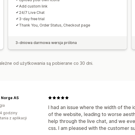
Strony docelowe
Strony produktu
S
Add custom link
24/7 Live Chat
3-day free trial
Thank You, Order Status, Checkout page
3-dniowa darmowa wersja próbna
zależne od użytkowania są pobierane co 30 dni.
c Norge AS
gia
I had an issue where the width of the i
4 godziny
of the website, leading to worse aesth
ania z aplikacji
help through the live chat, and we eve
css. I am pleased with the customer s