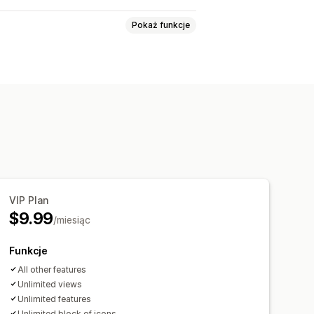
Pokaż funkcje
Płatność
Funkcje produktu
Wysyłka
Media społecznościowe
Niestandardowy tekst
Czcionki
zesyłanie pliku
ilnych
Dla konkretnego urządzenia
VIP Plan
$9.99
/miesiąc
Funkcje
na
Pasek ogłoszeń
All other features
ka
Strona realizacji zakupu
Unlimited views
Unlimited features
ekcja główna
Strona główna
Unlimited block of icons