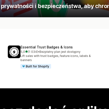
 prywatności i bezpieczeństwa, aby chroni
Essential Trust Badges & Icons
na 5 gwiazdek
5,0
(1 034)
•
Bezpłatny plan jest dostępny
Łączna liczba recenzji: 1034
Lift sales with trust badges, feature icons, labels &
banners
Built for Shopify