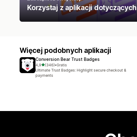
Korzystaj z aplikacji dotyczących
Więcej podobnych aplikacji
Conversion Bear Trust Badges
na 5 gwiazdek
4,9
(346)
•
Gratis
Łączna liczba recenzji: 346
Ultimate Trust Badges: Highlight secure checkout &
payments