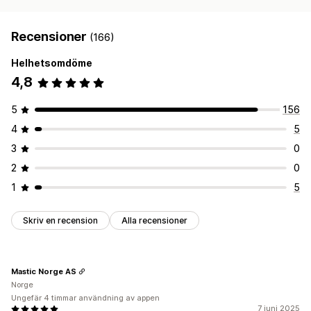
Recensioner
(166)
Helhetsomdöme
4,8
5
156
4
5
3
0
2
0
1
5
Skriv en recension
Alla recensioner
Mastic Norge AS
Norge
Ungefär 4 timmar användning av appen
7 juni 2025