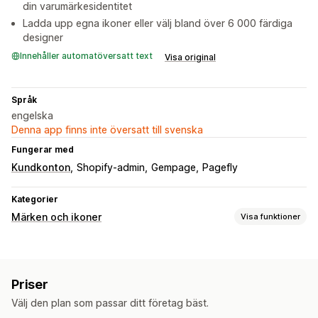
din varumärkesidentitet
Ladda upp egna ikoner eller välj bland över 6 000 färdiga
designer
Innehåller automatöversatt text
Visa original
Språk
engelska
Denna app finns inte översatt till svenska
Fungerar med
Kundkonton
Shopify-admin
Gempage
Pagefly
Kategorier
Märken och ikoner
Visa funktioner
Ikontyp
Anpassad
Garanti
Betalning
Produktfunktioner
Priser
Försäljningsbanners
Säkerhet
Leverans
Sociala medier
Välj den plan som passar ditt företag bäst.
Förtroende
Garanti