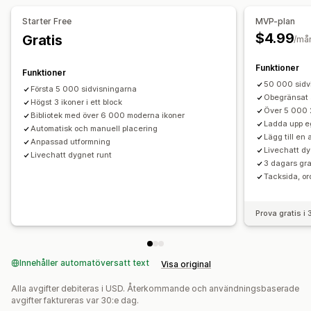
Anpassning
Starter Free
MVP-plan
Animeringar
Bakgrunder
Gränser
Färger
Anpassad text
$4.99
Gratis
/må
Teckensnitt
Styling
Storlek
Verktygstipps
Filuppladdning
Mobilanpassning
Enhetsspecifik
Funktioner
Funktioner
Schemaläggning
50 000 sidv
Första 5 000 sidvisningarna
Obegränsat 
Högst 3 ikoner i ett block
Position av ikon
Över 5 000 2
Bibliotek med över 6 000 moderna ikoner
Ladda upp e
Manuell position
Automatisk och manuell placering
Automatisk position
Lägg till en
Anpassad utformning
Fält med meddelande
Anpassade sidor
Varukorgssida
Livechatt dy
Livechatt dygnet runt
3 dagars gra
Betalningssida
Produktseriesida
Sidfot
Sidhuvud
Tacksida, o
Hero-avsnitt
Startsida
Landningssidor
Produktsidor
Söksida
Prova gratis i
Innehåller automatöversatt text
Visa original
Alla avgifter debiteras i USD. Återkommande och användningsbaserade
avgifter faktureras var 30:e dag.