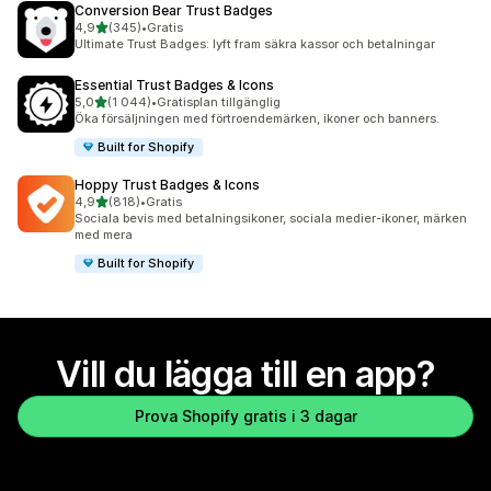
Conversion Bear Trust Badges
av 5 stjärnor
4,9
(345)
•
Gratis
345 recensioner totalt
Ultimate Trust Badges: lyft fram säkra kassor och betalningar
Essential Trust Badges & Icons
av 5 stjärnor
5,0
(1 044)
•
Gratisplan tillgänglig
1044 recensioner totalt
Öka försäljningen med förtroendemärken, ikoner och banners.
Built for Shopify
Hoppy Trust Badges & Icons
av 5 stjärnor
4,9
(818)
•
Gratis
818 recensioner totalt
Sociala bevis med betalningsikoner, sociala medier-ikoner, märken
med mera
Built for Shopify
Vill du lägga till en app?
Prova Shopify gratis i 3 dagar