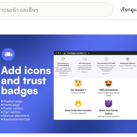
เรียกดู
อรีรูปภาพที่แสดง