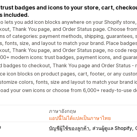
trust badges and icons to your store, cart, check
s included.
to lets you add icon blocks anywhere on your Shopify store,
kout, Thank You page, and Order Status page. Choose fro
s of categories: payment methods, shipping, guarantees, 
s, fonts, size, and layout to match your brand. Place badge
out, Thank You page, and Order Status page, no code requ
00+ modern icons: trust badges, payment icons, and guara
d badges to checkout, Thank You page and Order Status -
ce icon blocks on product pages, cart, footer, or any custo
tomize colors, fonts, size and layout to match your brand i
load your own icons or choose from 6,000+ ready-to-use d
ภาษาอังกฤษ
แอปนี้ไม่ได้แปลเป็นภาษาไทย
บ
บัญชีผู้ใช้ของลูกค้า
ส่วนผู้ดูแล Shopify