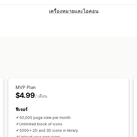
เครื่องหมายและไอคอน
ประเภทไอคอน
ที่กำหนดเอง
การรับประกัน
การชำระเงิ
ความปลอดภัย
การจัดส่ง
โซเชียลมีเดีย
การปรับแต่ง
ภาพเคลื่อนไหว
พื้นหลัง
เส้นขอบ
สี
ข้
การกำหนดสไตล์
ขนาด
เคล็ดลับเครื่องม
การเปลี่ยนรูปแบบตามการแสดงผลบนมือถ
MVP Plan
ตำแหน่งไอคอน
$4.99
/ เดือน
การจัดตำแหน่งด้วยตนเอง
ตำแหน่งอัตโนม
หน้าตะกร้าสินค้า
หน้าการชำระเงิน
หน้
ฟีเจอร์
ส่วน Hero
หน้าแรก
แลนดิ้งเพจ
หน้าสิน
50,000 page view per month
Unlimited block of icons
5000+ 2D and 3D icons in library
Upload your own icons