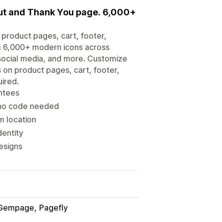
out and Thank You page. 6,000+
 product pages, cart, footer,
m 6,000+ modern icons across
social media, and more. Customize
s on product pages, cart, footer,
ired.
ntees
 no code needed
m location
dentity
esigns
Gempage
Pagefly