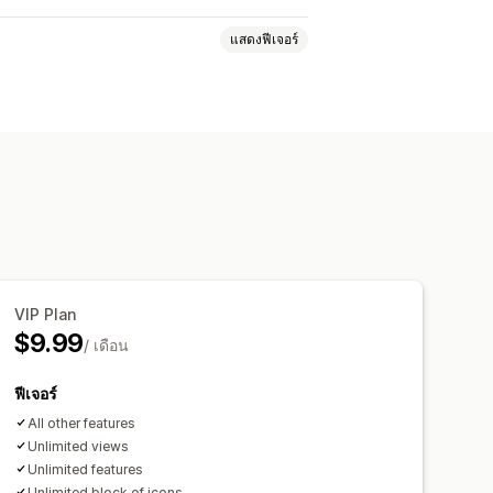
แสดงฟีเจอร์
น
ฟีเจอร์สินค้า
แบนเนอร์ลดราคา
ความไว้วางใจ
การรับประกัน
อความที่กำหนดเอง
แบบอักษร
ือ
การอัปโหลดไฟล์
ือ
เฉพาะอุปกรณ์
การกำหนดเวลา
VIP Plan
$9.99
/ เดือน
ัติ
แถบการประกาศ
หน้าที่กำหนดเอง
าคอลเลกชัน
ส่วนท้าย
ส่วนหัว
ฟีเจอร์
ค้า
หน้าค้นหา
All other features
Unlimited views
Unlimited features
Unlimited block of icons