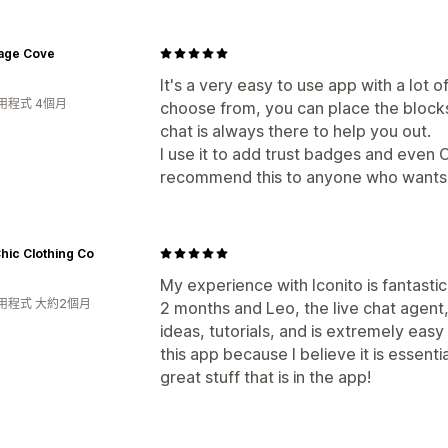
age Cove
It's a very easy to use app with a lot 
用程式 4個月
choose from, you can place the block
chat is always there to help you out.
I use it to add trust badges and even
recommend this to anyone who wants 
Chic Clothing Co
My experience with Iconito is fantastic
用程式 大約2個月
2 months and Leo, the live chat agent,
ideas, tutorials, and is extremely ea
this app because I believe it is essenti
great stuff that is in the app!