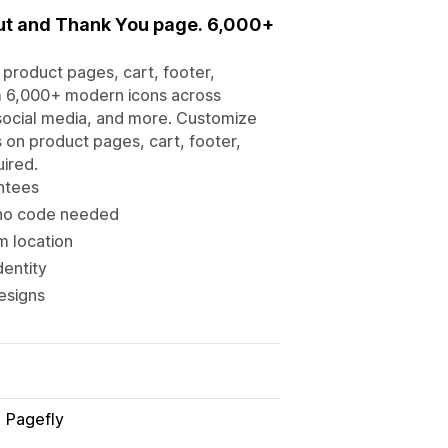
out and Thank You page. 6,000+
 product pages, cart, footer,
m 6,000+ modern icons across
social media, and more. Customize
s on product pages, cart, footer,
ired.
ntees
 no code needed
m location
dentity
esigns
Pagefly