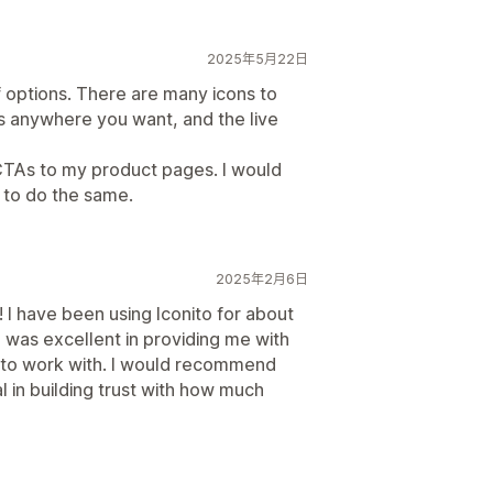
2025年5月22日
of options. There are many icons to
s anywhere you want, and the live
 CTAs to my product pages. I would
to do the same.
2025年2月6日
! I have been using Iconito for about
 was excellent in providing me with
sy to work with. I would recommend
al in building trust with how much