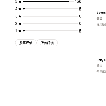
5
156
4
5
Bever
3
0
美國
2
0
使用應
1
5
撰寫評價
所有評價
Salty 
美國
使用應