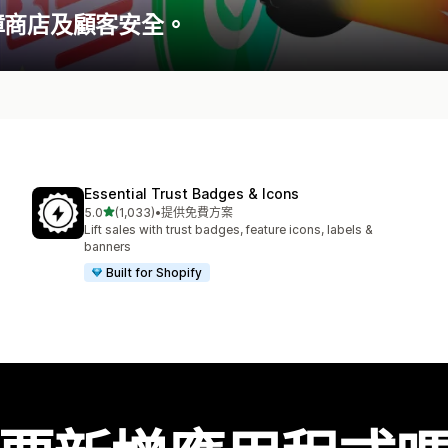
障商店及顧客安全。
Essential Trust Badges & Icons
滿分 5 顆星
5.0
(1,033)
•
提供免費方案
共有 1033 則評價
Lift sales with trust badges, feature icons, labels &
banners
Built for Shopify