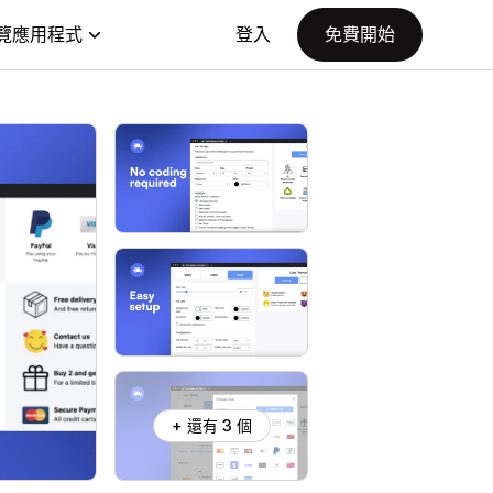
覽應用程式
登入
免費開始
+ 還有 3 個