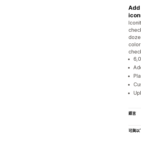
Add 
icon
Iconi
chec
dozen
color
check
6,0
Ad
Pla
Cus
Up
語言
可與以