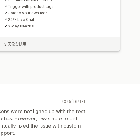
Trigger with product tags
Upload your own icon
24/7 Live Chat
3-day free trial
3 天免費試用
2025年6月7日
cons were not ligned up with the rest
etics. However, I was able to get
ntually fixed the issue with custom
upport.