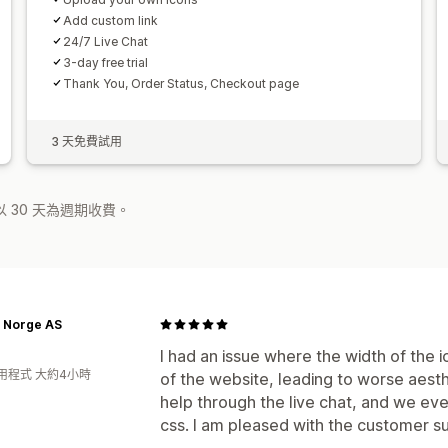
Add custom link
24/7 Live Chat
3-day free trial
Thank You, Order Status, Checkout page
3 天免費試用
 30 天為週期收費。
c Norge AS
I had an issue where the width of the i
用程式 大約4小時
of the website, leading to worse aesth
help through the live chat, and we eve
css. I am pleased with the customer s