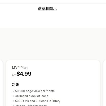
徽章和圖示
圖示類型
自訂
保證
付款
商品特色
銷售橫幅
自訂
動畫
背景
邊界
顏色
自訂文字
字型
行動裝置回應式設計
配合特定裝置
排
圖示位置
手動排列
自動排列
公告列
自訂頁面
MVP Plan
頁尾
頁首
主頁區段
首頁
登陸頁面
$4.99
/月
功能
50,000 page view per month
Unlimited block of icons
5000+ 2D and 3D icons in library
Upload your own icons