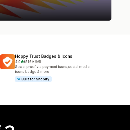
Hoppy Trust Badges & Icons
滿分 5 顆星
4.9
(816)
•
免費
共有 816 則評價
Social proof via payment icons,social media
icons,badge & more
Built for Shopify