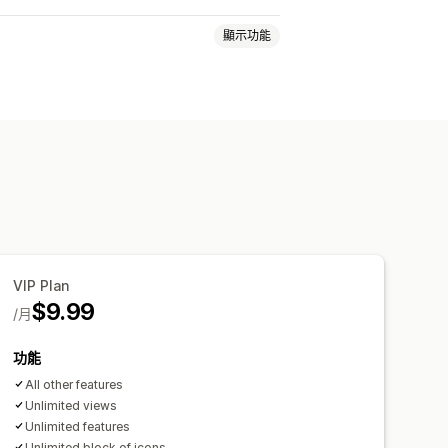
顯示功能
安全性
運送
社群媒體
信任標誌
保固
樣式
尺寸
工具提示
檔案上傳
程
購物車頁面
結帳頁面
商品系列頁面
VIP Plan
產品頁面
搜尋頁面
$9.99
/月
功能
All other features
Unlimited views
Unlimited features
Unlimited block of icons