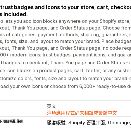
trust badges and icons to your store, cart, check
s included.
to lets you add icon blocks anywhere on your Shopify store,
kout, Thank You page, and Order Status page. Choose fro
s of categories: payment methods, shipping, guarantees, 
s, fonts, size, and layout to match your brand. Place badge
out, Thank You page, and Order Status page, no code requ
00+ modern icons: trust badges, payment icons, and guara
d badges to checkout, Thank You page and Order Status -
ce icon blocks on product pages, cart, footer, or any custo
tomize colors, fonts, size and layout to match your brand i
load your own icons or choose from 6,000+ ready-to-use d
英文
這項應用程式尚未翻譯成繁體中文
下項目搭配使用
顧客帳號
Shopify 管理介面
Gempage