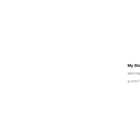
My St
สหราช
มากกว่