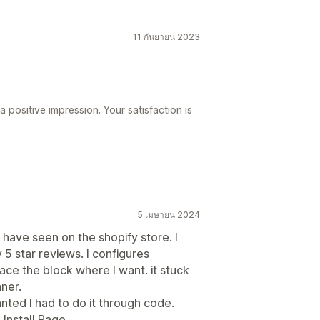
11 กันยายน 2023
 positive impression. Your satisfaction is
5 เมษายน 2024
I have seen on the shopify store. I
5 star reviews. I configures
ace the block where I want. it stuck
nner.
anted I had to do it through code.
Install Page.