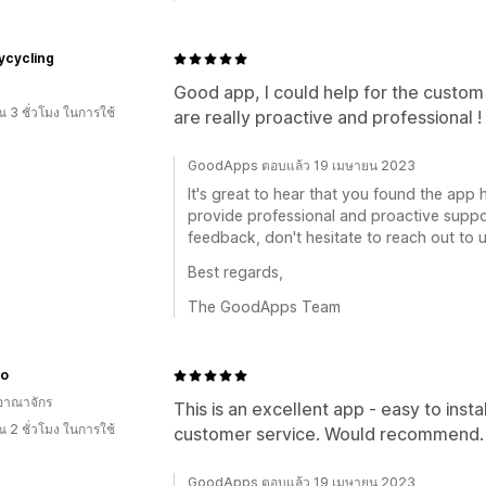
ycycling
Good app, I could help for the custom 
 3 ชั่วโมง ในการใช้
are really proactive and professional !
GoodApps ตอบแล้ว 19 เมษายน 2023
It's great to hear that you found the app 
provide professional and proactive suppor
feedback, don't hesitate to reach out to 
Best regards,
The GoodApps Team
o
อาณาจักร
This is an excellent app - easy to insta
 2 ชั่วโมง ในการใช้
customer service. Would recommend.
GoodApps ตอบแล้ว 19 เมษายน 2023