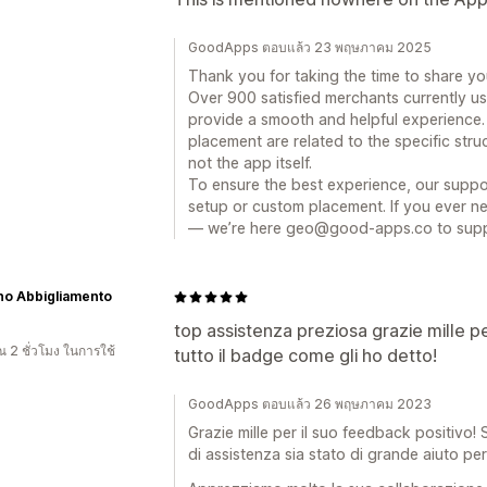
GoodApps ตอบแล้ว 23 พฤษภาคม 2025
Thank you for taking the time to share y
Over 900 satisfied merchants currently us
provide a smooth and helpful experience. 
placement are related to the specific stru
not the app itself.
To ensure the best experience, our suppor
setup or custom placement. If you ever ne
— we’re here geo@good-apps.co to suppo
no Abbigliamento
top assistenza preziosa grazie mille p
 2 ชั่วโมง ในการใช้
tutto il badge come gli ho detto!
GoodApps ตอบแล้ว 26 พฤษภาคม 2023
Grazie mille per il suo feedback positivo! S
di assistenza sia stato di grande aiuto per 