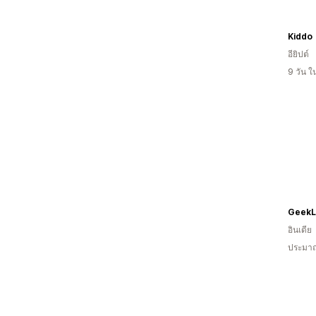
Kiddo
อียิปต์
9 วัน 
GeekL
อินเดีย
ประมาณ