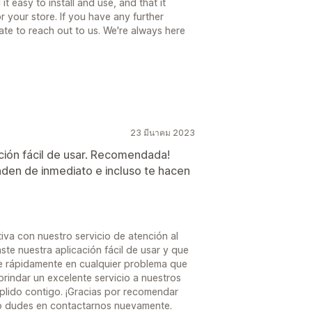
it easy to install and use, and that it
 your store. If you have any further
ate to reach out to us. We're always here
23 มีนาคม 2023
ación fácil de usar. Recomendada!
nden de inmediato e incluso te hacen
tiva con nuestro servicio de atención al
te nuestra aplicación fácil de usar y que
e rápidamente en cualquier problema que
indar un excelente servicio a nuestros
plido contigo. ¡Gracias por recomendar
 no dudes en contactarnos nuevamente.