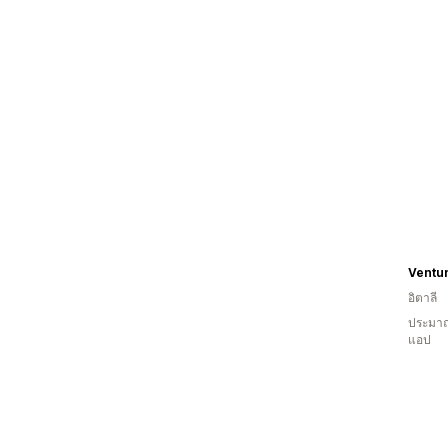
Ventu
อิตาลี
ประมาณ
แอป