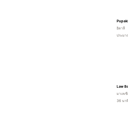
Pupaki
อิตาลี
ประมาณ
มาเลเซี
36 นาท