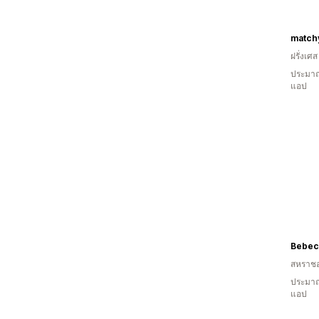
match
ฝรั่งเศส
ประมาณ
แอป
Bebec
สหราช
ประมาณ
แอป