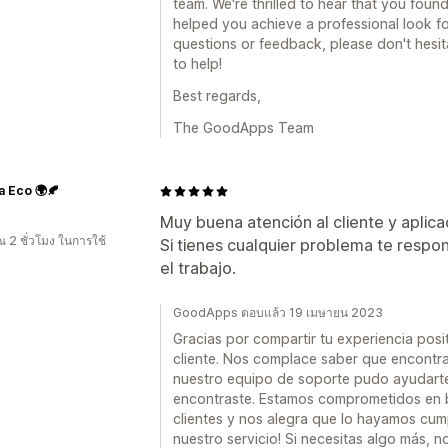
team. We're thrilled to hear that you found 
helped you achieve a professional look for
questions or feedback, please don't hesit
to help!
Best regards,
The GoodApps Team
a Eco 🌍🍂
Muy buena atención al cliente y aplic
 2 ชั่วโมง ในการใช้
Si tienes cualquier problema te respo
el trabajo.
GoodApps ตอบแล้ว 19 เมษายน 2023
Gracias por compartir tu experiencia posi
cliente. Nos complace saber que encontras
nuestro equipo de soporte pudo ayudart
encontraste. Estamos comprometidos en br
clientes y nos alegra que lo hayamos cum
nuestro servicio! Si necesitas algo más,