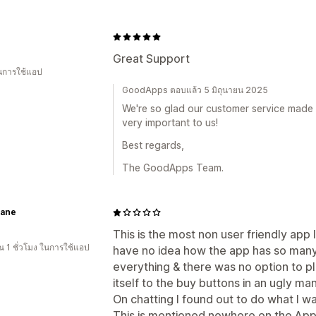
Great Support
ในการใช้แอป
GoodApps ตอบแล้ว 5 มิถุนายน 2025
We're so glad our customer service made a
very important to us!
Best regards,
The GoodApps Team.
ane
This is the most non user friendly app 
 1 ชั่วโมง ในการใช้แอป
have no idea how the app has so many 
everything & there was no option to pl
itself to the buy buttons in an ugly ma
On chatting I found out to do what I w
This is mentioned nowhere on the App 