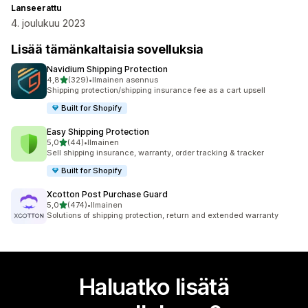
Lanseerattu
4. joulukuu 2023
Lisää tämänkaltaisia sovelluksia
Navidium Shipping Protection
/ 5 tähteä
4,8
(329)
•
Ilmainen asennus
329 arvostelua yhteensä
Shipping protection/shipping insurance fee as a cart upsell
Built for Shopify
Easy Shipping Protection
/ 5 tähteä
5,0
(44)
•
Ilmainen
44 arvostelua yhteensä
Sell shipping insurance, warranty, order tracking & tracker
Built for Shopify
Xcotton Post Purchase Guard
/ 5 tähteä
5,0
(474)
•
Ilmainen
474 arvostelua yhteensä
Solutions of shipping protection, return and extended warranty
Haluatko lisätä