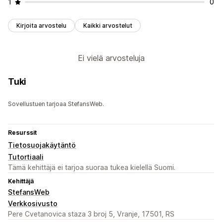
1
0
Kirjoita arvostelu
Kaikki arvostelut
Ei vielä arvosteluja
Tuki
Sovellustuen tarjoaa StefansWeb.
Resurssit
Tietosuojakäytäntö
Tutortiaali
Tämä kehittäjä ei tarjoa suoraa tukea kielellä Suomi.
Kehittäjä
StefansWeb
Verkkosivusto
Pere Cvetanovica staza 3 broj 5, Vranje, 17501, RS