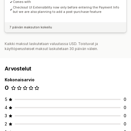
Comes with
Reklamaatioiden hallinta
Checkout UI Extensibility now only before entering the Payment Info
but we are also planning to add a post-purchase feature
Mukautetut käytännöt
Seuranta
7 päivän maksuton kokeilu
Kaikki maksut laskutetaan valuutassa USD. Toistuvat ja
käyttöperusteiset maksut laskutetaan 30 päivän välein.
Arvostelut
Kokonaisarvio
0
5
0
4
0
3
0
2
0