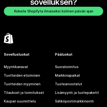
sovelluksen?
Kokeile Shopifyta ilmaiseksi kolmen päivän ajan
Sovellusluokat
Pääluokat
Myyntikanavat
Suoratoimitus
Tuotteiden etsiminen
Markkinapaikat
Tuotteiden myyminen
Tuotearvostelut
Tilaukset ja toimitukset
Lisämyynti ja tuotepaketit
Kaupan suunnittelu
Sähköpostimarkkinointi