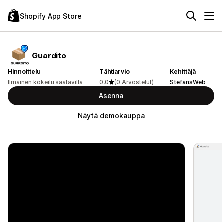
Shopify App Store
Guardito
Hinnoittelu
Tähtiarvio
Kehittäjä
Ilmainen kokeilu saatavilla
0,0
(0 Arvostelut)
StefansWeb
Asenna
Näytä demokauppa