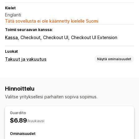
Kielet
Englanti
Tätä sovellusta ei ole käännetty kielelle Suomi
Toimii seuraavan kanssa:
Kassa
Checkout
Checkout UI
Checkout UI Extension
Luokat
Takuut ja vakuutus
Näytä ominaisuudet
Vakuutustyyppi
Lähetys/toimitus
Varastetut paketit
Kadonneet paketit
Hinnoittelu
Vahingoittuneet paketit
Laajennettu takuu
Kiinteät hinnat
Valitse yrityksellesi parhaiten sopiva sopimus.
Palautukset ja vaihdot
Opt-in-kokemus
Guardito
Automaattinen opt-in
Kassa
Mukautettu pienohjelma
$6.89
/kuukausi
Välittömät tarjoukset
Vakuutusvahvistus
Mukautettu lisämyynti
Ominaisuudet