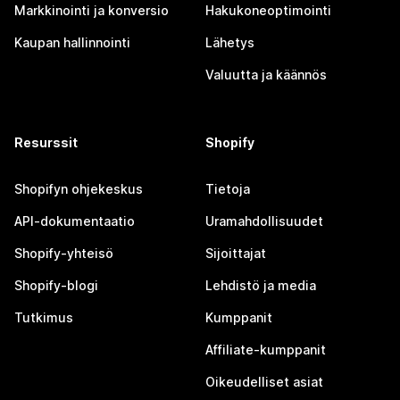
Markkinointi ja konversio
Hakukoneoptimointi
Kaupan hallinnointi
Lähetys
Valuutta ja käännös
Resurssit
Shopify
Shopifyn ohjekeskus
Tietoja
API-dokumentaatio
Uramahdollisuudet
Shopify-yhteisö
Sijoittajat
Shopify-blogi
Lehdistö ja media
Tutkimus
Kumppanit
Affiliate-kumppanit
Oikeudelliset asiat