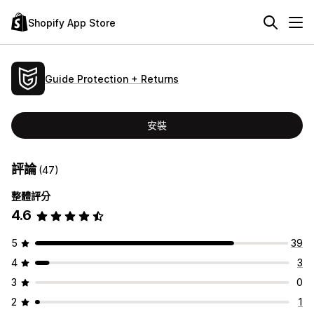
Shopify App Store
Guide Protection + Returns
安裝
評論
(47)
整體評分
4.6
5
39
4
3
3
0
2
1