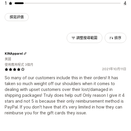
1
4
撰寫評價
調整搜尋範圍
排序
KINApparel
美國
使用應用程式 3個月
2021年10月11日
So many of our customers include this in their orders! It has
taken so much weight off our shoulders when it comes to
dealing with upset customers over their lost/damaged in
shipping packages! Truly does help out! Only reason I give it 4
stars and not 5 is because their only reimbursement method is
PayPal. If you don't have that it's very limited in how they can
reimburse you for the gift cards they issue.