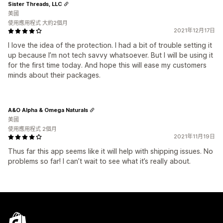
Sister Threads, LLC
美國
使用應用程式 大約2個月
2021年12月17日
I love the idea of the protection. I had a bit of trouble setting it
up because I’m not tech savvy whatsoever. But I will be using it
for the first time today. And hope this will ease my customers
minds about their packages.
A&O Alpha & Omega Naturals
美國
使用應用程式 2個月
2021年11月19日
Thus far this app seems like it will help with shipping issues. No
problems so far! I can’t wait to see what it’s really about.