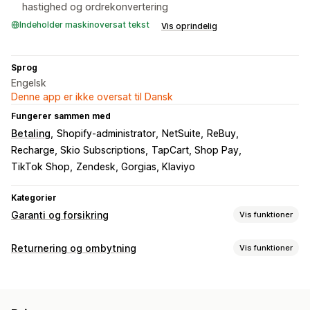
hastighed og ordrekonvertering
Indeholder maskinoversat tekst
Vis oprindelig
Sprog
Engelsk
Denne app er ikke oversat til Dansk
Fungerer sammen med
Betaling
Shopify-administrator
NetSuite
ReBuy
Recharge, Skio Subscriptions
TapCart, Shop Pay
TikTok Shop
Zendesk, Gorgias, Klaviyo
Kategorier
Garanti og forsikring
Vis funktioner
Dækningstype
Returnering og ombytning
Vis funktioner
Levering
Stjålne pakker
Forsvundne pakker
Returneringsmuligheder
Beskadigede pakker
Udvidet garanti
Dynamiske priser
Automatiske refusioner
Manuelle refusioner
Ombytninger
Returneringer og ombytninger