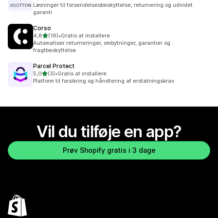
477 anmeldelser i alt
Løsninger til forsendelsesbeskyttelse, returnering og udvidet
garanti
Corso
ud af 5 stjerner
4,8
(19)
•
Gratis at installere
19 anmeldelser i alt
Automatiser returneringer, ombytninger, garantier og
fragtbeskyttelse
Parcel Protect
ud af 5 stjerner
5,0
(3)
•
Gratis at installere
3 anmeldelser i alt
Platform til forsikring og håndtering af erstatningskrav
Vil du tilføje en app?
Prøv Shopify gratis i 3 dage