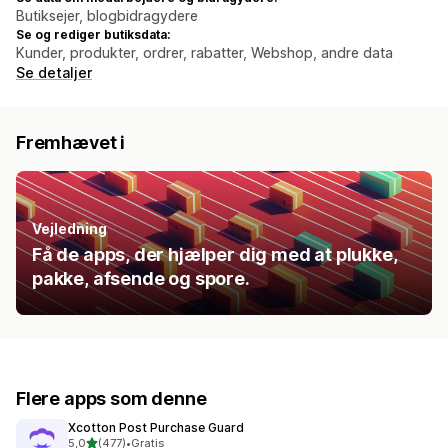
Butiksejer, blogbidragydere
Se og rediger butiksdata:
Kunder, produkter, ordrer, rabatter, Webshop, andre data
Se detaljer
Fremhævet i
Vejledning
Få de apps, der hjælper dig med at plukke,
pakke, afsende og spore.
Flere apps som denne
Xcotton Post Purchase Guard
ud af 5 stjerner
5,0
(477)
•
Gratis