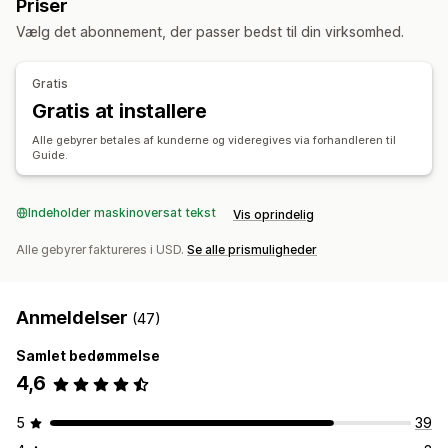
Priser
Erstatninger
QR-koder
Gavekort
Tilgodebeviser
Tilmeldingsoplevelse
Vælg det abonnement, der passer bedst til din virksomhed.
Gavereturneringer
Rabatkoder
Side med indkøbskurv
Betaling
Tilpasset widget
Returbehandling
Dækningsbekræftelse
Tilpasset branding
Indtægtsdeling
Gratis
Automatiske godkendelser
Returneringsportal
Gratis at installere
Administration af reklamationer
Tilpassede politikker
Ikke-returnerbare varer
Automatisk håndtering
Portal til reklamationer
Alle gebyrer betales af kunderne og videregives via forhandleren til
Returneringsfrister
Årsager til returnering
Flere sprog
Guide.
Tilpassede politikker
Kontrolpanel til reklamationer
Fragtlabels
Returneringssporing
SMS-notifikationer
Sporing
Mailnotifikationer
Mailnotifikationer
Tilpasset branding
Indeholder maskinoversat tekst
Vis oprindelig
Refusionshåndtering
Lageropdateringer
Alle gebyrer faktureres i USD.
Se alle prismuligheder
Kundeblokeringslister
Analyser
Anmeldelser
(47)
Samlet bedømmelse
4,6
5
39