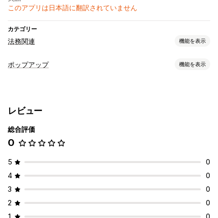
このアプリは日本語に翻訳されていません
カテゴリー
法務関連
機能を表示
コンプライアンス
ポップアップ
機能を表示
アクセシビリティ
年齢認証
商品警告
データプライバシー
ポップアップ種類
ポリシー管理
年齢認証
カスタマイズ
レビュー
ポップアップ管理
チェックボックス
色とフォント
カスタムCSS
総合評価
カスタムフォント
トリガーとルール
ターゲティング
商品ターゲティング
ジオロケーション
カスタムテキスト
0
ジオロケーション
分析
ボタン
5
0
4
0
3
0
2
0
1
0