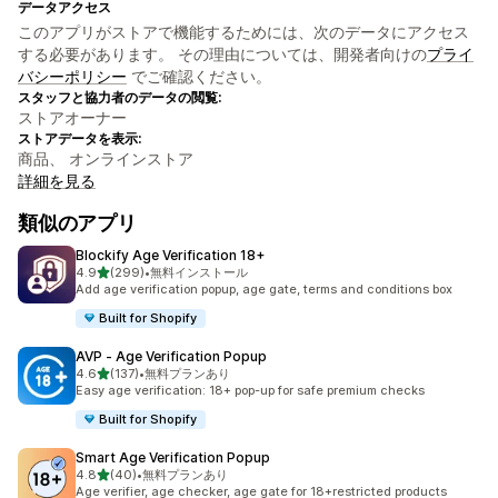
データアクセス
このアプリがストアで機能するためには、次のデータにアクセス
する必要があります。 その理由については、開発者向けの
プライ
バシーポリシー
でご確認ください。
スタッフと協力者のデータの閲覧:
ストアオーナー
ストアデータを表示:
商品、 オンラインストア
詳細を見る
類似のアプリ
Blockify Age Verification 18+
5つ星中
4.9
(299)
•
無料インストール
合計レビュー数：299件
Add age verification popup, age gate, terms and conditions box
Built for Shopify
AVP ‑ Age Verification Popup
5つ星中
4.6
(137)
•
無料プランあり
合計レビュー数：137件
Easy age verification: 18+ pop-up for safe premium checks
Built for Shopify
Smart Age Verification Popup
5つ星中
4.8
(40)
•
無料プランあり
合計レビュー数：40件
Age verifier, age checker, age gate for 18+restricted products